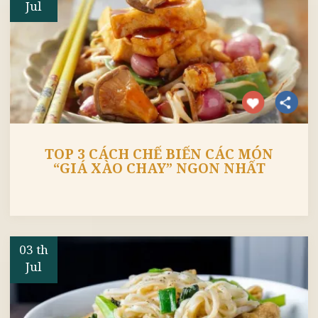
04 th
Jul
TOP 3 CÁCH CHẾ BIẾN CÁC MÓN
“GIÁ XÀO CHAY” NGON NHẤT
03 th