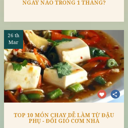
LỊCH ĂN CHAY 10 NGÀY LÀ NHỮNG
NGÀY NÀO TRONG 1 THÁNG?
26 th
Mar