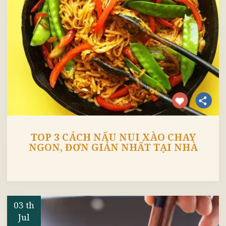
Jul
TOP 3 CÁCH NẤU NUI XÀO CHAY
NGON, ĐƠN GIẢN NHẤT TẠI NHÀ