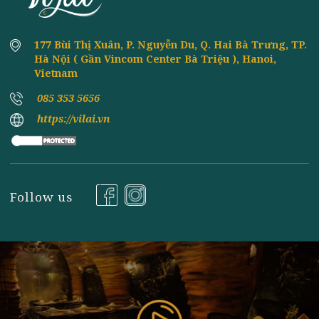
23
24
25
26
»
Trang cuối
Đăng ký nhận tin
177 Bùi Thị Xuân, P. Nguyễn Du, Q. Hai Bà Trưng, TP
Hà Nội ( Gần Vincom Center Bà Triệu ), Hanoi,
Vietnam