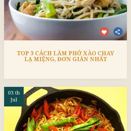
Jul
TOP 3 CÁCH LÀM PHỞ XÀO CHAY
LẠ MIỆNG, ĐƠN GIẢN NHẤT
03 th