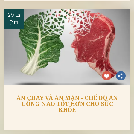
ĂN ĐỒ CHAY CÓ BÉO KHÔNG? LÀM
THẾ NÀO ĐỂ ĂN CHAY MÀ KHÔNG
BỊ MẬP?
29 th
Jun