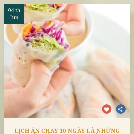
ĂN CHAY VÀ ĂN MẶN - CHẾ ĐỘ ĂN
UỐNG NÀO TỐT HƠN CHO SỨC
KHỎE
04 th
Jun