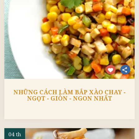
NHỮNG CÁCH LÀM BẮP XÀO CHAY -
NGỌT - GIÒN - NGON NHẤT