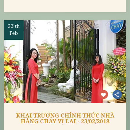
TOP 10 MÓN CHAY DỄ LÀM TỪ ĐẬU
PHỤ - ĐỔI GIÓ CƠM NHÀ
23 th
Feb