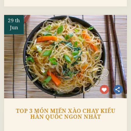
TOP 3 CÁCH LÀM MÌ XÀO CHAY
THẬP CẨM NGON VÀ ĐƠN GIẢN
NHẤT
29 th
Jun