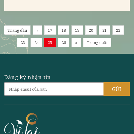
KHAI TRƯƠNG CHÍNH THỨC NHÀ
HÀNG CHAY VỊ LAI - 23/02/2018
Trang đầu
«
17
18
19
20
21
22