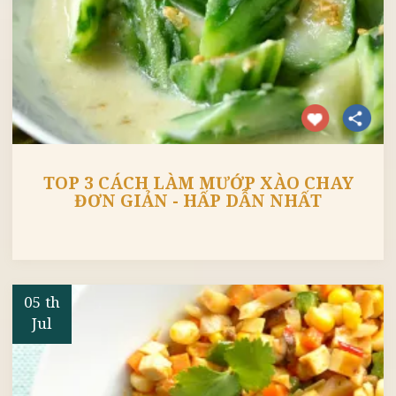
TOP 3 CÁCH LÀM MƯỚP XÀO CHAY
ĐƠN GIẢN - HẤP DẪN NHẤT
05 th
Jul