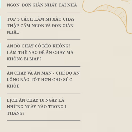
ến mại
Đối Tác Vị Lai
TOP 3 CÁCH NẤU NUI XÀO CH
NGON
8th
June
NGON, ĐƠN GIẢN NHẤT TẠI N
TOP 3 CÁCH LÀM MÌ XÀO CHA
8th
 nói riêng.
June
THẬP CẨM NGON VÀ ĐƠN GIẢ
g như không
NHẤT
 nước hàng
n miến xào
ĂN ĐỒ CHAY CÓ BÉO KHÔNG?
8th
June
LÀM THẾ NÀO ĐỂ ĂN CHAY M
KHÔNG BỊ MẬP?