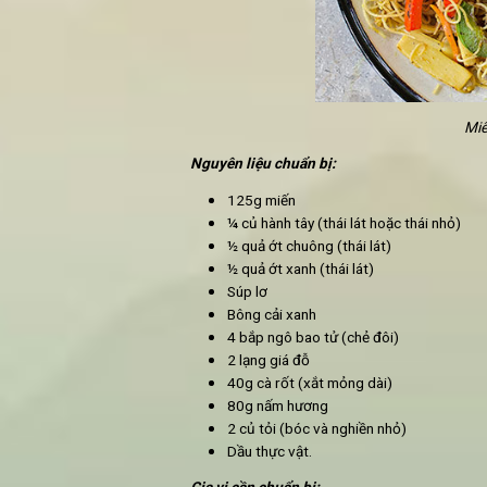
Cho miến vào, trộn đều với gi
Cuối cùng, cho món
miến xà
ngon nóng hổi.
2. Miến xào chay Singapore
Bạn đã thưởng thức nhiều các mó
xào mang hương vị ‘Đảo quốc sư tử