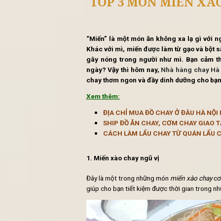
Tin 
TOP 3 MÓN MIẾ
“Miến” là một món ăn không xa 
Khác với mì, miến được làm từ gạ
gây nóng trong người như mì.
ngày? Vậy thì hôm nay,
Nhà hàn
chay thơm ngon và đầy dinh dưỡn
Xem thêm:
ĐỊA CHỈ MUA ĐỒ CHAY Ở Đ