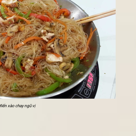
HAY GIAO TẬN NƠI HÀ NỘI NGON NHẤT
UÁN LẨU CHAY NGON NHẤT Ở HÀ NỘI
xào chay
cơ bản và dễ làm dành cho người
ăn chay
, không tốn nhi
ian trong những ngày thường bận rộn.