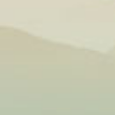
ến xào thơm
hay
từ miến