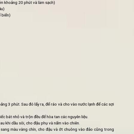
Miến xào chay ngũ vị
ếng nhỏ)
ong nước ấm khoảng 20 phút và làm sạch)
h cũng bỏ đầu)
rước khi chế biến)