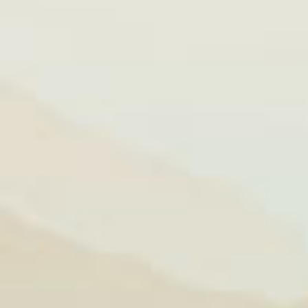
h để các sợi
 cũng trong