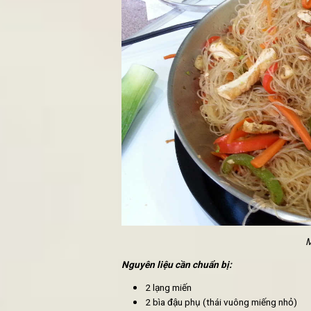
SHIP ĐỒ ĂN CHAY, CƠM C
CÁCH LÀM LẨU CHAY TỪ Q
1. Miến xào chay ngũ vị
Đây là một trong những món
miến 
giúp cho bạn tiết kiệm được thời g