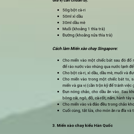
Nguyên liệu chuẩn bị:
125g miến
¼ củ hành tây (thái lát hoặc t
½ quả ớt chuông (thái lát)
½ quả ớt xanh (thái lát)
Súp lơ
Bông cải xanh
4 bắp ngô bao tử (chẻ đôi)
2 lạng giá đỗ
40g cà rốt (xắt mỏng dài)