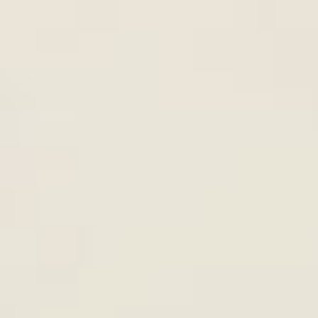
ĂN CHAY VÀ ĂN MẶN - CHẾ ĐỘ
8th
June
UỐNG NÀO TỐT HƠN CHO SỨC
KHỎE
LỊCH ĂN CHAY 10 NGÀY LÀ
8th
June
NHỮNG NGÀY NÀO TRONG 1
ều thời gian,
THÁNG?