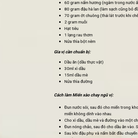
Nguyên liệu cần chuẩn bị:
2 lạng miến
2 bìa đậu phụ (thái vuông mi
60 gram nấm hương (ngâm tr
80 gram đậu hà lan (làm sạc
70 gram ớt chuông (thái lát t
2 gram muỗi
Hạt tiêu