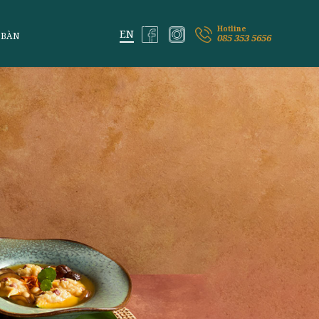
ỆM VỊ LAI
ĐẶT BÀN