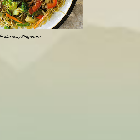
a vị và xào trong khoảng 3 phút.
o chay
ra đĩa, cho rau thơm lên trên cùng và thường thức món mi
n
miến xào chay
kiểu Việt? Vậy hãy thử thay đổi
cách làm món c
’ nhé.