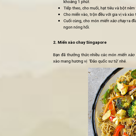
1 lạng rau thơm
Nửa thìa bột nêm
Gia vị cần chuẩn bị:
Dầu ăn (dầu thực vật)
30ml xì dầu
15ml dầu mè
Nửa thìa đường
Cách làm Miến xào chay ngũ vị:
Đun nước sôi, sau đó cho miế
miến không dính vào nhau.
Cho xì dầu, dầu mè và đường 
Đun nóng chảo, sau đó cho dầ
Sau khi đậu phụ và nấm bắt
khoảng 1 phút.
Tiếp theo, cho muối, hạt tiêu