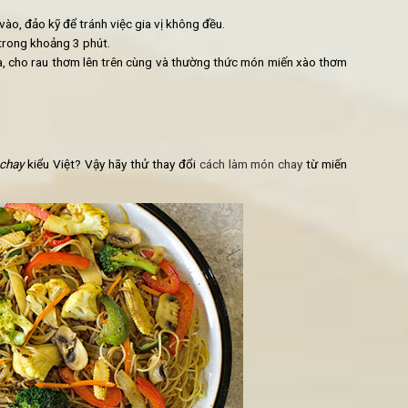
n trong khoảng 3 phút. Sau đó lấy ra, để ráo và cho vào nước lạn
vào một chiếc bát nhỏ và trộn đều để hòa tan các nguyên liệu.
u ăn vào. Sau khi dầu sôi, cho đậu phụ và nấm vào chiên.
 đầu chuyển sang màu vàng chín, cho đậu và ớt chuông vào đảo
 và bột nêm vào, đảo kỹ để tránh việc gia vị không đều.