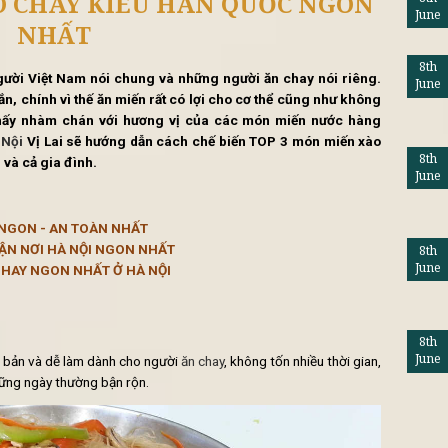
tổng hợp
Lifestyle
Khuy
N XÀO CHAY KIỂU HÀN QUỐC 
NHẤT
lạ gì với người Việt Nam nói chung và những người ăn chay
o và bột sắn, chính vì thế ăn miến rất có lợi cho cơ thể cũn
 Bạn cảm thấy nhàm chán với hương vị của các món miến
g chay Hà Nội
Vị Lai sẽ hướng dẫn cách chế biến TOP 3 mó
g cho bạn và cả gia đình.
ÂU HÀ NỘI NGON - AN TOÀN NHẤT