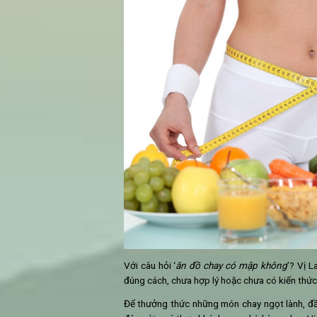
2. Làm thế nào để ăn đồ chay m
Để không phải lo lắng khi
ăn đồ ch
Mỗi bữa ăn nên có
các món 
chân vịt, súp lơ để giúp cơ t
Hạn chế ăn quá nhiều thực p
các thực phẩm từ rau, củ. H
phù hợp với cơ thể.
Tránh việc ăn quá nhiều đồ v
chiên, pho-mai, bơ thực vật.
phẩm dinh dưỡng có nguồn gố
Lên kế hoạch bữa ăn của mìn
mạnh và ở trong trạng thái tố