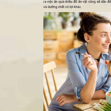
axit béo.
Không ăn thịt đồng nghĩa với
Rất nhiều người cho rằng không cò
tây, bánh ngọt, soda; hoặc các th
thuần) vì nghĩ chúng cũng là đồ c
bạn. Hãy thử tưởng tượng những m
800-1000 calo trong khi lượng ca
mỗi ngày. Đặc biệt các đồ ăn vặt
dinh dưỡng cho bạn.
Bạn đang ăn quá nhiều
Chuyển sang chế độ ăn chay tập tru
bơ. Một lý do rất đơn giản là lượ
phẩm này thực sự lành mạnh nhưng 
ra việc ăn quá nhiều đồ ăn vặt cũ
và dưỡng chất có lợi khác.