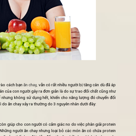
HAY GIAO TẬN NƠI HÀ NỘI NGON NHẤT
N PHÒNG HÀ NỘI 5* - NGON NHẤT