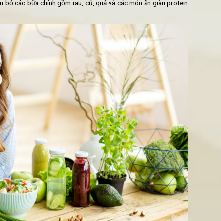
 không tăng cân - quan niệm sai lầm
n ăn thịt nữa thì sẽ không bị tăng cân nên tìm đến các đồ ăn v
ực phẩm chữa lượng calo lớn như pho-mát (đối với những người k
hay. Thực chất sản phẩm này chứa rất nhiều calo và có thể gây 
ón như mỳ ý, pho-mai hoặc bánh pizza chay, mỗi sản phẩm có t
lo phù hợp mà một trung bình một người phụ nữ nên tiếp nhận l
 đóng gói chứa một lượng calo không hề nhỏ và không có tác d
ng vào các loại ngũ cốc nguyên hạt cũng như rau, trái cây, quả 
ng dinh dưỡng bạn nạp vào cơ thể vượt quá nhu cầu của bạn. Nhữ
có xu hướng cho phép bạn ăn nhiều hơn dẫn đến tình trạng thừa 
ng sẽ dẫn đến bỏ các bữa chính gồm rau, củ, quả và các món ăn 