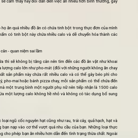
ộc chủ yếu vào cách bạn
ăn chay
, vẫn có rất nhiều người bị tăng 
hoặc thừa cân của con người gây ra đơn giản là do sự trao đổi c
g vào cơ thể nhưng không sử dụng hết, khiến cho năng lượng đó
Việc béo phì do ăn chay xảy ra thường do 3 nguyên nhân dưới đây
ữa ăn:
gây béo và còn giúp cho con người có cảm giác no do việc phân 
i gian hơn. Những người ăn chay nhưng loại bỏ các món ăn có c
ô.v.v. thường sẽ cảm thấy hay đói dẫn đến việc ăn nhiều hơn bình
g cần.
 có béo’ là do họ ăn quá nhiều đồ ăn có chứa tinh bột trong thực 
. Các thực phẩm có tinh bột này chứa nhiều calo và dễ chuyển h