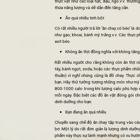
1. Ăn đồ chay có béo không?
Ăn đồ chay có béo không, phụ thu
dụng chế độ ăn chay. Việc béo phì 
việc bạn nạp quá nhiều năng lượn
thành mỡ thừa khiến bạn tăng cân. 
Không có protein trong các b
Protein là một chất hữu ích không 
trong cơ thể thường mất nhiều thờ
thực vật như các loại hạt, đậu, ng
thừa năng lượng và dễ dẫn đến tăn
Ăn quá nhiều tinh bột:
Có rất nhiều người trả lời ‘ăn chay
như gạo, khoai, bánh mỳ trắng.v.v