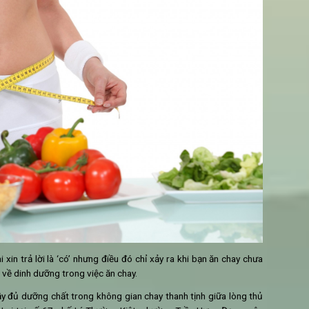
à không bị mập?
ay có béo không
, dưới đây là một số lời khuyên hữu ích dành cho b
ăn chay
chứa protein như đậu nành, đậu tương hoặc một số loại 
hể cảm thấy no, tránh việc ăn thêm nhiều bữa phụ không hợp lý.
hẩm chứa tinh bột như gạo, bánh mỳ trắng, ngô hoặc và tăng c
ãy ăn thực phẩm có tinh bột một cách khoa học và theo lượng n
ặt không tốt cho cơ thể và các thực phẩm chứa lượng calo lớn n
 Thay vào đó, hãy tập trung vào các bữa chính (sáng, trưa, tối) 
c thực vật.
h thật khoa học và kết hợp với thể dục thể thao để giữ cơ th
t nhất.