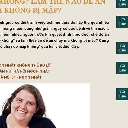
tổng hợp
Lifestyle
Khuy
Ó BÉO KHÔNG? LÀM THẾ NÀO Đ
AY MÀ KHÔNG BỊ MẬP?
y lành mạnh giúp cơ thể tránh việc tích mỡ thừa do hấp th
ược vóc dáng mong muốn cũng như giảm nguy cơ các bệnh về
g thư. Tuy nhiên, nhiều người trước khi quyết định theo đuổ
chay có béo không" và làm thế nào để ăn chay mà không bị
trả lời "ăn đồ chay có mập không" qua bài viết dưới đây.
HÀ NỘI NGON NHẤT KHÔNG THỂ BỎ LỠ