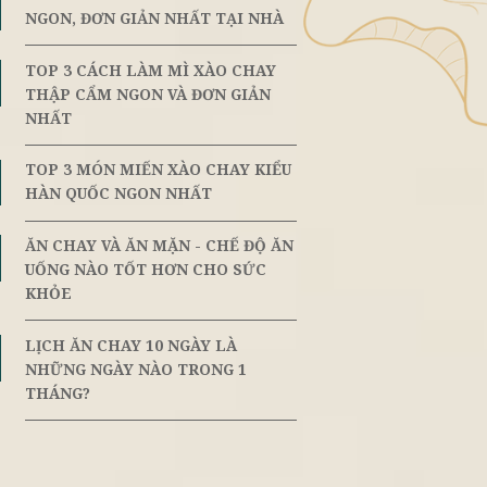
ến mại
Đối Tác Vị Lai
TOP 3 CÁCH NẤU NUI XÀO CH
Ể ĂN
8th
June
NGON, ĐƠN GIẢN NHẤT TẠI N
TOP 3 CÁCH LÀM MÌ XÀO CHA
8th
ụ quá nhiều
June
THẬP CẨM NGON VÀ ĐƠN GIẢ
 tim mạch,
NHẤT
i chế độ ăn
 mập? Cùng
TOP 3 MÓN MIẾN XÀO CHAY K
8th
June
HÀN QUỐC NGON NHẤT
ĂN CHAY VÀ ĂN MẶN - CHẾ ĐỘ
8th
June