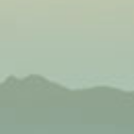
ạn:
rau như rau
ường các ăn
hất định đề
hư khoai tây
với các thực
ể luôn khỏe