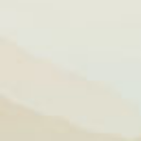
ặt như khoai
hông ăn chay
béo phì cho
hể chứa đến
à 1500 calo
ụng bổ sung
hạch, hạt và
ng loại thực
chất. Ngoài
giàu protein