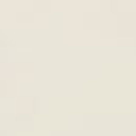
UỐNG NÀO TỐT HƠN CHO SỨC
KHỎE
LỊCH ĂN CHAY 10 NGÀY LÀ
8th
June
NHỮNG NGÀY NÀO TRONG 1
THÁNG?