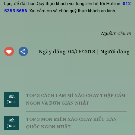
Trên đây là 10 món chay cho
lịch ăn chay 10 ngày
của bạn. 
vọng với những thông tin mà quán chay Vị Lai mang lại có t
giúp bạn bổ sung vào thực đơn của mình thêm nhiều món 
mới. Nếu bạn không có đủ thời gian hoặc muốn thay đổi khô
khí trong chuỗi ngày ăn chay của mình, Vị Lai hoan hỉ chào đ
Quý thực khách đến với chúng tôi. Với hương vị tự nhiên đư
hoà quyện trong từng món ăn chắc chắn sẽ là nơi lưu giữ nhữ
khoảnh khắc hạnh phúc anh nhiên giữa bộn bề cuộc sống. H