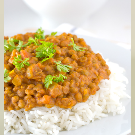
Cà ri đậu lăng
Bắt nguồn từ Ấn Độ, món ăn đặc sắc này với cách chế biến c
kỳ đơn giản, một chút cay cay và hương thơm từ sữa dừa tro
món ăn khiến bạn khó lòng cưỡng lại nó.