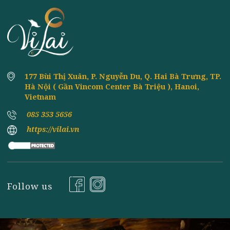
June
QUỐC NGON NHẤT
ĂN ĐỒ CHAY CÓ BÉO KHÔNG? LÀM THẾ
8th
June
NÀO ĐỂ ĂN CHAY MÀ KHÔNG BỊ MẬP?
ĂN CHAY VÀ ĂN MẶN - CHẾ ĐỘ ĂN UỐNG
8th
June
NÀO TỐT HƠN CHO SỨC KHỎE
TOP 10 MÓN CHAY DỄ LÀM TỪ ĐẬU PHỤ -
8th
June
ĐỔI GIÓ CƠM NHÀ
Đăng ký nhận tin