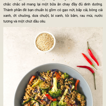
Cơm gạo lứt xào rau củ
Với cơm gạo nứt kết hợp cũng những loại rau củ theo m
chắc chắc sẽ mang lại một bữa ăn chay đầy đủ dinh dướn
Thành phần đê bạn chuẩn bị gồm có gạo nứt, bắp cải, bông c
xanh, ớt chuông, dưa chuột, bí xanh, tỏi băm, rau mùi, nư
tương và một chút dầu oliu.