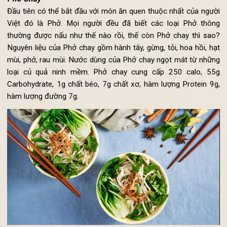
2. Lịch ăn chay 10 ngày với 10 món chay ngon, dễ làm
Phở Chay
Đầu tiên có thể bắt đầu với món ăn quen thuộc nhất của ngư
Việt đó là Phở. Mọi người đều đã biết các loại Phở thô
thường được nấu như thế nào rồi, thế còn Phở chay thì sa
Nguyên liệu của Phở chay gồm hành tây, gừng, tỏi, hoa hồi, h
mùi, phở, rau mùi. Nước dùng của Phở chay ngọt mát từ nhữ
loại củ quả ninh mềm. Phở chay cung cấp 250 calo, 5
Carbohydrate, 1g chất béo, 7g chất xơ, hàm lượng Protein 9
hàm lượng đường 7g.