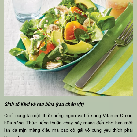
Cải xoong là nguyên liệu tự nhiên giàu chất xơ và protein, tr
cùng với hương thơm béo ngậy của bơ, vị ngọt mát của qu
chắc chắn sẽ mang đến cho bạn nguồn năng lượng và ch
dinh dưỡng thiết yếu cho một ngày làm việc.