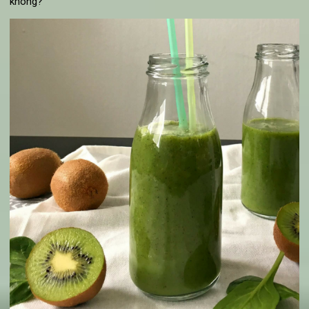
Sinh tố Kiwi và rau bina (rau chân vịt)
Cuối cùng là một thức uống ngon và bổ sung Vitamin C c
bữa sáng. Thức uống thuần chay này mang đến cho bạn m
làn da mịn màng điều mà các cô gái vô cùng yêu thích ph
không?