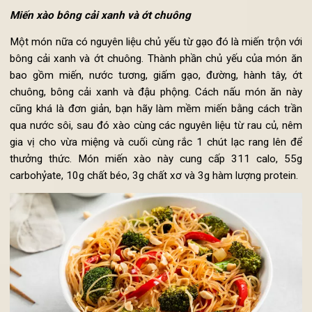
Miến xào bông cải xanh và ớt chuông
Một món nữa có nguyên liệu chủ yếu từ gạo đó là miến trộn v
bông cải xanh và ớt chuông. Thành phần chủ yếu của món 
bao gồm miến, nước tương, giấm gạo, đường, hành tây, 
chuông, bông cải xanh và đậu phộng. Cách nấu món ăn n
cũng khá là đơn giản, bạn hãy làm mềm miến bằng cách tr
qua nước sôi, sau đó xào cùng các nguyên liệu từ rau củ, n
gia vị cho vừa miệng và cuối cùng rắc 1 chút lạc rang lên 
thưởng thức. Món miến xào này cung cấp 311 calo, 5
carbohỷate, 10g chất béo, 3g chất xơ và 3g hàm lượng protein