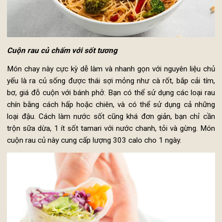
Cuộn rau củ chấm với sốt tương
Món chay này cực kỳ dễ làm và nhanh gọn với nguyên liệu c
yếu là ra củ sống được thái sợi mỏng như cà rốt, bắp cải tí
bơ, giá đỗ cuộn với bánh phở. Bạn có thể sử dụng các loại r
chín bằng cách hấp hoặc chiên, và có thể sử dụng cả nhữ
loại đậu. Cách làm nước sốt cũng khá đơn giản, bạn chỉ c
trộn sữa dừa, 1 ít sốt tamari với nước chanh, tỏi và gừng. M
cuộn rau củ này cung cấp lượng 303 calo cho 1 ngày.