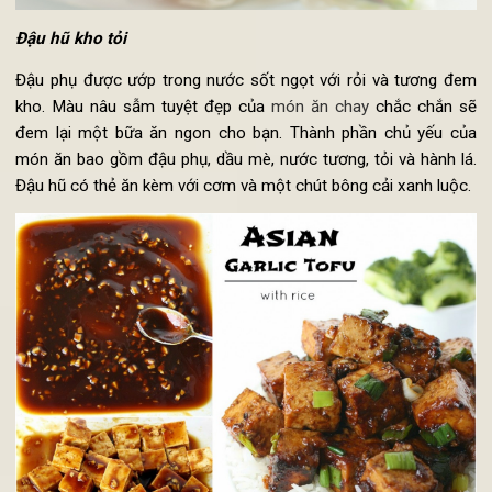
Đậu hũ kho tỏi
Đậu phụ được ướp trong nước sốt ngọt với rỏi và tương đ
kho. Màu nâu sẫm tuyệt đẹp của
món ăn chay
chắc chắn 
đem lại một bữa ăn ngon cho bạn. Thành phần chủ yếu c
món ăn bao gồm đậu phụ, dầu mè, nước tương, tỏi và hành l
Đậu hũ có thẻ ăn kèm với cơm và một chút bông cải xanh luộ