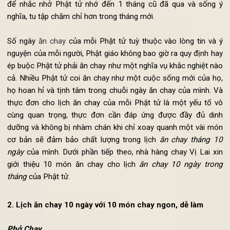
nhắc nhở bản thân thường xuyên tu tập, mở rộng lòng từ b
tránh sát sinh động vật. Ngoài ra, lịch
ăn chay 10 ngà
trong tháng
còn có ngày 30 là ngày cuối cùng của mỗi thá
để nhắc nhở Phật tử nhớ đến 1 tháng cũ đã qua và sống
nghĩa, tu tập chăm chỉ hơn trong tháng mới.
Số ngày
ăn chay
của mỗi Phật tử tuỳ thuộc vào lòng tin và
nguyện của mỗi người, Phật giáo không bao giờ ra quy định h
ép buộc Phật tử phải ăn chay như một nghĩa vụ khắc nghiệt n
cả. Nhiều Phật tử coi ăn chay như một cuộc sống mới của h
họ hoan hỉ và tịnh tâm trong chuỗi ngày ăn chay của mình. 
thực đơn cho lịch ăn chay của mỗi Phật tử là một yếu tố 
cùng quan trọng, thực đơn cần đáp ứng được đầy đủ di
dưỡng và không bị nhàm chán khi chỉ xoay quanh một vài m
cơ bản sẽ đảm bảo chất lượng trong lịch
ăn chay tháng 
ngày
của mình. Dưới phần tiếp theo, nhà hàng chay Vị Lai x
giới thiệu 10 món ăn chay cho lịch
ăn chay 10 ngày tro
tháng
của Phật tử.