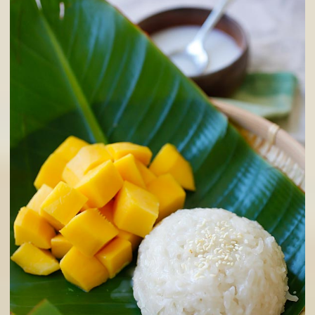
Xôi xoài
Món ăn bắt nguồn từ Thái Lan này đã lan rộng vào Việt Na
mọi người đều yêu thích món ăn này bởi mùi thơm từ gạo n
được nấu cùng nước cốt dừa và vị ngọt thơm của xoài.