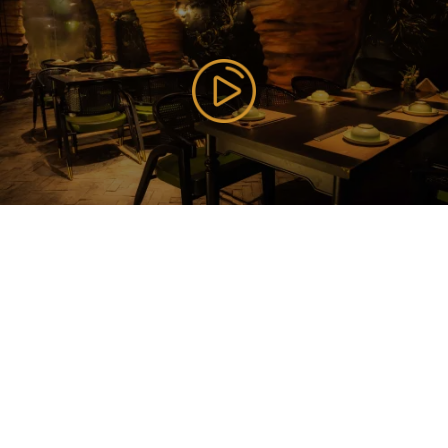
177 Bùi Thị Xuân, P. Nguyễn Du, Q. Hai Bà Trưng, TP
Hà Nội ( Gần Vincom Center Bà Triệu ), Hanoi,
Vietnam
085 353 5656
https://vilai.vn