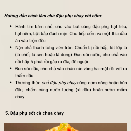
Chả đậu phụ chay với cốm -
một trong các
món chay từ đậ
phụ thanh mát, giải nhiệt mùa hè
Nguyên liệu:
2 bìa đậu phụ
50 gram cốm tươi. Nếu dùng cốm khô bạn ngâm q
nước cho mềm
1 củ hành tím
2 thìa cà phê hạt nêm chay, 2 thìa bột bắp, dầu thực vậ
½ thìa cà phê hạt tiêu
Hướng dẫn cách làm chả đậu phụ chay với cốm:
Hành tím băm nhỏ, cho vào bát cùng đậu phụ, hạt tiê
hạt nêm, bột bắp đánh mịn. Cho tiếp cốm và một thìa d
ăn vào trộn đều.