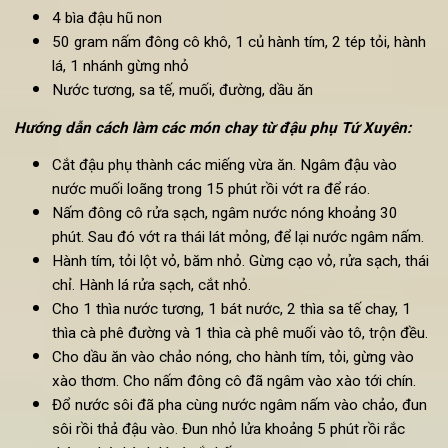
Đậu phụ tứ xuyên chay -
món chay dễ làm từ đậu phụ mùa V
Lan
Nguyên liệu:
4 bìa đậu hũ non