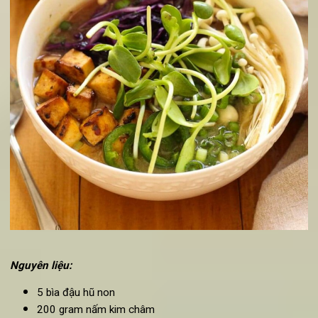
thêm chút hành lá và tắt bếp.
Thưởng thức món
đậu phụ Tứ Xuyên chay
nóng sốt cùn
cơm trắng.
8. Món chay ngon từ đậu phụ với nấm