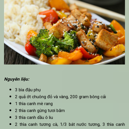
tắt bếp.
Cho thêm hành lá, rau múi vào khuấy đều rồi múc ra bá
thưởng thức
đậu phụ nấu chay
cùng nấm ngay khi đa
nóng.
9. Món ăn chay từ đậu phụ xào rau củ