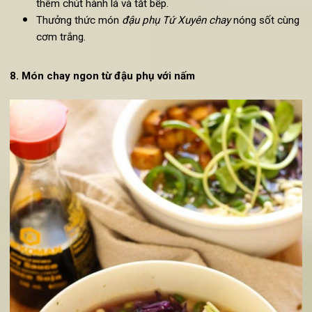
50 gram nấm đông cô khô, 1 củ hành tím, 2 tép tỏi, hàn
lá, 1 nhánh gừng nhỏ
Nước tương, sa tế, muối, đường, dầu ăn
Hướng dẫn cách làm các món chay từ đậu phụ Tứ Xuyên:
Cắt đậu phụ thành các miếng vừa ăn. Ngâm đậu vào
nước muối loãng trong 15 phút rồi vớt ra để ráo.
Nấm đông cô rửa sạch, ngâm nước nóng khoảng 30
phút. Sau đó vớt ra thái lát mỏng, để lại nước ngâm nấm.
Hành tím, tỏi lột vỏ, băm nhỏ. Gừng cạo vỏ, rửa sạch, thá
chỉ. Hành lá rửa sạch, cắt nhỏ.
Cho 1 thìa nước tương, 1 bát nước, 2 thìa sa tế chay, 1
thìa cà phê đường và 1 thìa cà phê muối vào tô, trộn đều
Cho dầu ăn vào chảo nóng, cho hành tím, tỏi, gừng vào
xào thơm. Cho nấm đông cô đã ngâm vào xào tới chín.
Đổ nước sôi đã pha cùng nước ngâm nấm vào chảo, đu
sôi rồi thả đậu vào. Đun nhỏ lửa khoảng 5 phút rồi rắc