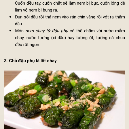
hạt lựu. Su hào, cà rốt thái sợi chỉ. Rau mùi nhặt, r
sạch, thái nhỏ. Nấm hương, mộc nhĩ ngâm nước nón
rửa sạch và thái nhỏ.
Cho tất cả nguyên liệu vào bát lớn, thêm gia vị và hạt tiê
trộn đều và đánh nát mịn đậu phụ, để 5-7 phút cho ng
đều gia vị.
Trải bánh đa nem ra đĩa, cho nhân nem vào rồi cuốn lạ
Cuốn đều tay, cuốn chặt sẽ làm nem bị bục, cuốn lỏng 
làm vỏ nem bị bung ra.
Đun sôi dầu rồi thả nem vào rán chín vàng rồi vớt ra th
dầu.
Món
nem chay từ đậu phụ
có thể chấm với nước mắ
chay, nước tương (xì dầu) hay tương ớt, tương cà ch
đều rất ngon.
3. Chả đậu phụ lá lốt chay