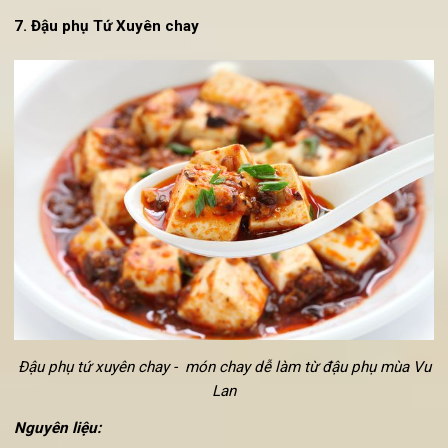
3 bìa đậu phụ
3 quả trứng ( 1 quả trứng và 2 lòng đỏ)
1 bát bột mì,
½ thìa cà phê vừng đen
1 bát nhỏ bột chiên xù
Hướng dẫn cách làm đậu phụ chiên xù chay
Trộn vừng đen vào bột chiên xù. Đánh đều 3 quả trứng.
Cắt đậu phụ thành các miếng vừa miệng, lăn đậu phụ v
bát bột mì, nhúng vào bát trứng rồi lăn qua bột chiên xù.
Đun sôi dầu ăn, cho đậu vào rán cho đến khi mặt ngo
của đậu hũ chuyển màu vàng. Vớt đậu ra đĩa thấm dầu.
Đậu phụ chiên xù chay chấm với nước tương (xì dầu) h
tương ớt, tương cà đều rất ngon.
7. Đậu phụ Tứ Xuyên chay