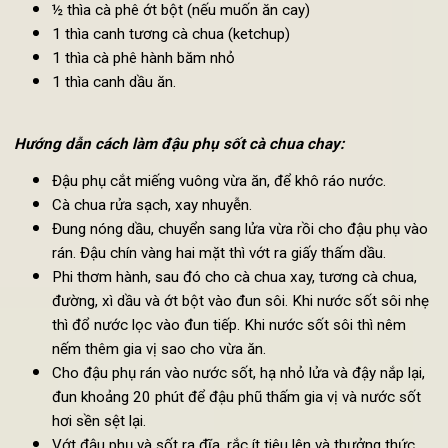
Đậu phụ sốt cà chua chay -
món chay ngon từ đậu hũ
Nguyên liệu:
2 bìa đậu phụ
2 quả cà chua chín
1/3 chén nước sôi
1,5 thìa canh xì dầu,
2/3 thìa canh đường
1 thìa cà phê tiêu
½ thìa cà phê ớt bột (nếu muốn ăn cay)
1 thìa canh tương cà chua (ketchup)
1 thìa cà phê hành băm nhỏ
1 thìa canh dầu ăn.