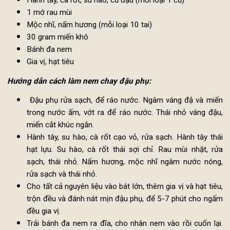
Nem chay từ đậu phụ - một trong các món chay ngon từ đậ
phụ
Nguyên liệu:
2 bìa đậu phụ
2 tấm váng đậu (phù chúc)
Hành tây, cà rốt, su hào, củ đậu (mỗi loại 1 củ)
1 mớ rau mùi
Mộc nhĩ, nấm hương (mỗi loại 10 tai)
30 gram miến khô
Bánh đa nem
Gia vị, hạt tiêu
Hướng dẫn cách làm nem chay đậu phụ:
Đậu phụ rửa sạch, để ráo nước. Ngâm váng đậ và mi
trong nước ấm, vớt ra để ráo nước. Thái nhỏ váng đậ
miến cắt khúc ngắn.
Hành tây, su hào, cà rốt cạo vỏ, rửa sạch. Hành tây th