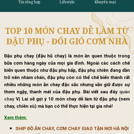
TOP 10 MÓN CHAY DỄ LÀM T
Tin tổng hợp
Lifestyle
Khu
ĐẬU PHỤ - ĐỔI GIÓ CƠM NH
Đậu phụ chay (đậu hũ chay) là món ăn quen thuộc tro
bữa cơm hàng ngày của mọi gia đình. Ngoài các cách c
biến quen thuộc như đậu phụ hấp, đậu phụ chiên đang d
trở nên nhàm chán, đậu phụ còn có thể chế biến thành r
nhiều những món ăn chay đặc sắc nhưng vẫn giữ được 
thơm ngậy, thanh mát của đậu phụ. Bài viết sau đây
quá
chay
Vị Lai sẽ gợi ý 10 món chay dễ làm từ đậu phụ (n
chay, chiên xù) mà bạn có thể thực hiện tại gia nhé!
Xem thêm: