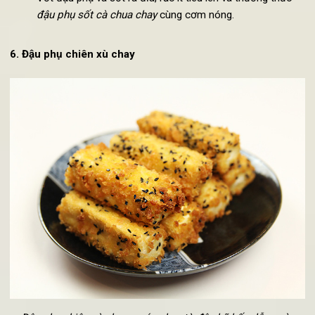
Hướng dẫn cách làm đậu phụ sốt cà chua chay:
Đậu phụ cắt miếng vuông vừa ăn, để khô ráo nước.
Cà chua rửa sạch, xay nhuyễn.
Đung nóng dầu, chuyển sang lửa vừa rồi cho đậu phụ và
rán. Đậu chín vàng hai mặt thì vớt ra giấy thấm dầu.
Phi thơm hành, sau đó cho cà chua xay, tương cà chua,
đường, xì dầu và ớt bột vào đun sôi. Khi nước sốt sôi nh
thì đổ nước lọc vào đun tiếp. Khi nước sốt sôi thì nêm
nếm thêm gia vị sao cho vừa ăn.
Cho đậu phụ rán vào nước sốt, hạ nhỏ lửa và đậy nắp lại,
đun khoảng 20 phút để đậu phũ thấm gia vị và nước sốt
hơi sền sệt lại.
Vớt đậu phụ và sốt ra đĩa, rắc ít tiêu lên và thưởng thức
đậu phụ sốt cà chua chay
cùng cơm nóng.
6. Đậu phụ chiên xù chay