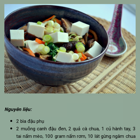
2 quả ớt chuông đỏ và vàng, 200 gram bông cải
1 thìa canh mè rang
2 thìa canh gừng tươi băm
3 thìa canh dầu ô liu
2 thìa canh tương cà, 1/3 bát nước tương, 3 thìa ca
nước, 1 thìa canh hạt nêm chay
Hướng dẫn cách làm món ăn chay từ đậu phụ xào rau củ:
Bông cải tách bông nhỏ, rửa sạch, để ráo nước. 
chuông bỏ hạt, thái sợi.
Đậu phụ cắt miếng vừa ăn, rán vàng.
Trộn nước sốt với tương cà, nước tương, nước và h
nêm chay.
Cho 1 thìa canh dầu vào chảo, thêm ớt chuông và gừ
đảo đều trong 5 phút cho ớt mềm. Thêm bông cải xa
vào nấu thêm 2 phút.
Rưới nước sốt vào đảo đều cho sôi trở lại rồi cho đậu 
vào đảo nhẹ.