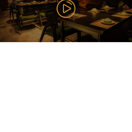
Đăng ký nhận tin
177 Bùi Thị Xuân, P. Nguyễn Du, Q. Hai Bà Trưng, TP
Hà Nội ( Gần Vincom Center Bà Triệu ), Hanoi,
Vietnam
085 353 5656
https://vilai.vn