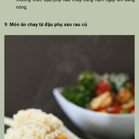
5 bìa đậu hũ non
200 gram nấm kim châm
100 gram cà chua
Me, hành lá, rau mùi, ớt sừng (nếu ăn cay)
Dầu ăn, muối, hạt nêm
Hướng dẫn cách làm món chay từ đậu phụ với nấm
Đậu hũ rửa sạch, cắt thành miếng vừa ăn.
Nấm kim châm cắt gốc, rửa sạch rồi ngâm 15 phút v
nước muối pha loãng. Tráng lại với nước rồi để ráo.
Me khô ngâm nước ấm, lọc phần nước me. Cà chua r
sạch, thái múi cau. Ớt lọc bỏ hạt, thái lát. Hành lá và r
mùi rửa sạch, thái thành khúc ngắn.
Cho cà chua và ớt vào chảo nóng dầu xào nát. Bỏ mu
và hạt nêm vào đảo đều.
Cho nước me vào nồi, thêm nước vừa với lượng canh ă
khuấy đều rồi đun sôi. Sau đó cho nấm, đậu hũ non và 
chua xào chín vào đun sôi, nêm nếm gia vị cho vừa ăn r