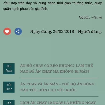
Nguyên liệu:
2 bìa đậu phụ
2 muỗng canh đậu đen, 2 quả cà chua, 1 củ hành tay,
tai nấm mèo, 100 gram nấm rơm, 10 lát gừng ngâm ch
ngọt.
1 lọn bún tàu.
1 bát nước dừa
Hướng dẫn cách làm món đậu phụ hấp chay:
Đậu phụ cắt miếng vừa ăn, cho nước tương vào ướp.
Bún tàu ngâm nước, cắt khúc nhỏ.
Cà chua rửa sạch, thái múi cau mỏng.
Nấm mèo ngâm nở, thái sợi. Nấm rơm xắt lát. Gừng th
sợi.
Cho vào bát tô một nửa phần đầu đen, trên cho đậu h