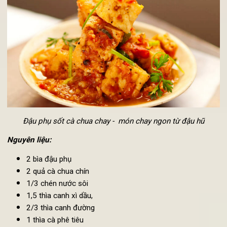
Nặn chả thành từng viên tròn. Chuẩn bị nồi hấp, lót lớp 
(lá chối, lá sen hoặc lá dong). Đun sôi nước, cho chả v
nồi hấp 5 phút rồi gắp ra đĩa, để nguội.
Đun sôi dầu, cho chả vào cháo rán vàng hai mặt rồi vớt 
thấm dầu.
Thưởng thức
chả đậu phụ chay
cùng cơm nóng hoặc b
đậu, chấm cùng nước tương (xì dầu) hoặc nước m
chay.
5. Đậu phụ sốt cà chua chay