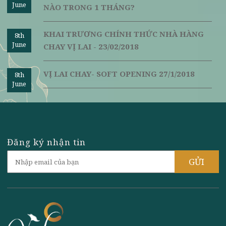
kế đến cho nấm mèo, sau đó là cà chua, hành, nấm rơ
bún tàu, gừng, nửa phần đậu đen còn lại cho trên cùn
Rưới nước dừa, nước tương và hạt nêm lên trên.
Cho bát vào nồi hấp cách thủy trong 15 phút.
Nhấc bát ra, rắc tiêu và rau mùi lên trên cùng.
Thưởng thức món đậu phụ hấp chay ngay khi còn nóng.
Chúc các bạn thực hiện thành công 10
món chay dễ làm 
đậu phụ
trên đây và cùng dành thời gian thưởng thức, qu
quần hạnh phúc bên gia đình.
Nguồn:
vilai.
Ngày đăng: 26/03/2018 | Người đăng