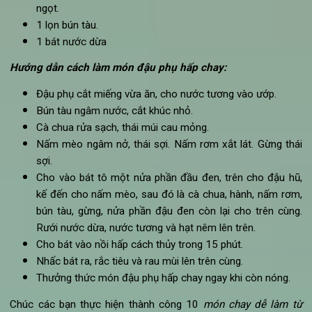
Vớt
đậu phụ chay
ra đĩa, rắc vừng lên trên. Thưởng th
ngay
món chay
ngon từ đậu hũ
xào rau củ cùng cơ
nóng.
10. Món chay từ đậu phụ kiểu Trung Hoa