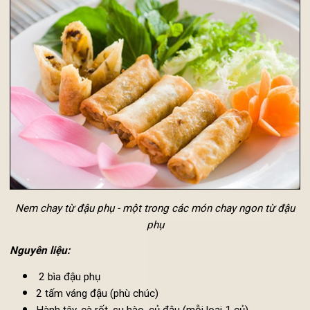
phải vất vả chuẩn bị mâm cỗ gia tiên trong những ngày rằ
mùng Một nữa. Nem chay đậu phụ hay còn gọi là nem ch
Phù Chúc, sẽ là sự thay thế hoàn hảo cho cho những món n
hải sản, thập cẩm đầy dầu mỡ, mà vẫn đảm bảo sự đ
đầy trong mâm cỗ cúng gia tiên.