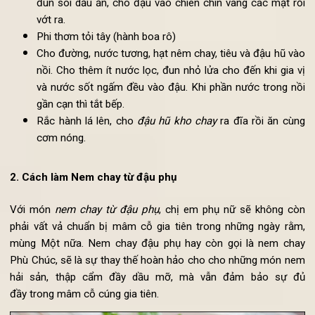
1 bát nước
Hướng dẫn cách làm đậu phụ kho chay:
Cắt đậu thành các miếng vuông vừa ăn. Cho chảo lên b
đun sôi dầu ăn, cho đậu vào chiên chín vàng các mặt r
vớt ra.
Phi thơm tỏi tây (hành boa rô)
Cho đường, nước tương, hạt nêm chay, tiêu và đậu hũ v
nồi. Cho thêm ít nước lọc, đun nhỏ lửa cho đến khi gia 
và nước sốt ngấm đều vào đậu. Khi phần nước trong n
gần cạn thì tắt bếp.
Rắc hành lá lên, cho
đậu hũ kho chay
ra đĩa rồi ăn cù
cơm nóng.
2. Cách làm Nem chay từ đậu phụ
Với món
nem chay từ đậu phụ
, chị em phụ nữ sẽ không c