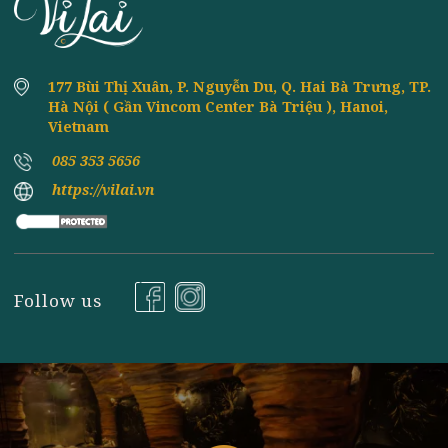
ĂN ĐỒ CHAY CÓ BÉO KHÔNG? LÀM THẾ
8th
June
NÀO ĐỂ ĂN CHAY MÀ KHÔNG BỊ MẬP?
ĂN CHAY VÀ ĂN MẶN - CHẾ ĐỘ ĂN UỐNG
8th
June
NÀO TỐT HƠN CHO SỨC KHỎE
LỊCH ĂN CHAY 10 NGÀY LÀ NHỮNG NGÀY
8th
June
NÀO TRONG 1 THÁNG?
KHAI TRƯƠNG CHÍNH THỨC NHÀ HÀNG
8th
June
CHAY VỊ LAI - 23/02/2018
VỊ LAI CHAY- SOFT OPENING 27/1/2018
8th
June