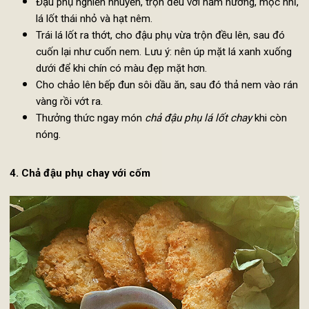
Nấm hương, mộc nhĩ
Hạt nêm chay, dầu ăn
Hướng dẫn cách làm chả đậu phụ lá lốt chay:
Mộc nhĩ ngâm nở, thái chỉ. Nấm hương ngâm rồi cắt bỏ
chân, thái dài. Lá lốt rửa sạch, lấy 2-3 lá thái sợi. Còn lại
để nguyên vẩy khô.
Cho nấm hương, mộc nhĩ, dầu ăn vào chảo đào đều tay
cho đến khi nấm và mộc nhĩ vàng thơm.
Đậu phụ nghiền nhuyễn, trộn đều với nấm hương, mộc nh
lá lốt thái nhỏ và hạt nêm.
Trái lá lốt ra thớt, cho đậu phụ vừa trộn đều lên, sau đó
cuốn lại như cuốn nem. Lưu ý: nên úp mặt lá xanh xuống
dưới để khi chín có màu đẹp mặt hơn.
Cho chảo lên bếp đun sôi dầu ăn, sau đó thả nem vào rá
vàng rồi vớt ra.
Thưởng thức ngay món
chả đậu phụ lá lốt chay
khi còn
nóng.