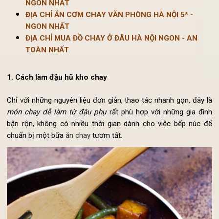
SHIP ĐỒ ĂN CHAY, CƠM CHAY GIAO TẬN NƠI HÀ NỘ
NGON NHẤT
ĐỊA CHỈ ĂN CƠM CHAY VĂN PHÒNG HÀ NỘI 5* -
NGON NHẤT
ĐỊA CHỈ MUA ĐỒ CHAY Ở ĐÂU HÀ NỘI NGON - AN
TOÀN NHẤT
1. Cách làm đậu hũ kho chay
Chỉ với những nguyên liệu đơn giản, thao tác nhanh gọn, đây 
món chay dễ làm từ đậu phụ
rất phù hợp với những gia đì
bận rộn, không có nhiều thời gian dành cho việc bếp núc 
chuẩn bị một bữa
ăn chay
tươm tất.