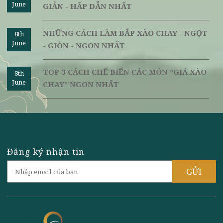
CÁCH NẤU LẨU THÁI CHAY ĐƠN GIẢN -
8th
June
CHUA NGỌT TRÒN VỊ
TOP 3 CÁCH LÀM MĂNG TÂY XÀO CHAY
8th
June
NGON - TỐT CHO SỨC KHỎE
TOP 3 CÁCH LÀM MƯỚP XÀO CHAY ĐƠN
8th
June
GIẢN - HẤP DẪN NHẤT
NHỮNG CÁCH LÀM BẮP XÀO CHAY - NGỌT
8th
June
- GIÒN - NGON NHẤT
TOP 3 CÁCH CHẾ BIẾN CÁC MÓN “GIÁ XÀO
8th
June
CHAY” NGON NHẤT