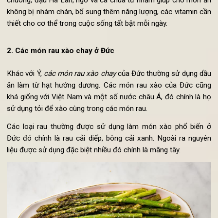
ngăn ngừa bệnh Alzheime, bảo vệ gan.
Ngoài ra,
các món rau xào chay
của người Ý thường không c
có rau mà sẽ có thêm một số loại củ quả kèm theo như 
chuông, đậu Hà Lan, ngô và cà chua tử nhằm giúp cho món 
không bị nhàm chán, bổ sung thêm năng lượng, các vitamin c
thiết cho cơ thể trong cuộc sống tất bật mỗi ngày.
2. Các món rau xào chay ở Đức
Khác với Ý,
các món rau xào chay
của Đức thường sử dụng d
ăn làm từ hạt hướng dương. Các món rau xào của Đức cũ
khá giống với Việt Nam và một số nước châu Á, đó chính là 
sử dụng tỏi để xào cùng trong các món rau.
Các loại rau thường được sử dụng làm món xào phổ biến
Đức đó chính là rau cải diếp, bông cải xanh. Ngoài ra nguy
liệu được sử dụng đặc biệt nhiều đó chính là măng tây.