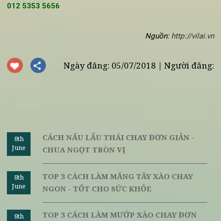
đồ ăn chay phù hợp với con người nơi đó.
Hy vọng qua bài viết sẽ giúp bạn có thêm được một số thô
tin thú vị về các món rau xào chay tại một số quốc gia n
tiếng. Quý thực khách nếu muốn trải nghiệm những món r
chay bổ dưỡng và mới lạ, Vị Lai hoan hỉ chào đón quý khách t
và thưởng thức những món ăn chay trong không gian độc đá
thanh tịnh. Để đặt bàn, quý thực khách vui lòng liên hệ Hotlin
012 5353 5656
Nguồn:
http://vilai.
Ngày đăng: 05/07/2018 | Người đăng