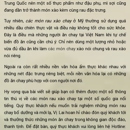
Tại Hoa Kỳ, các món rau thường được sử dụng để làm rau x
chay là ngô bao tử, đậu Hà Lan, bông cải xanh. Ngoài ra chú
được xào kèm cùng nấm, cà-rốt, các loại ớt chuông. Ngày na
do sự du nhập của một số nền văn hóa phương Đông n
Trung Quốc nên một số thực phẩm như đậu phụ, mì sợi cũ
đang dần trở thành món xào kèm cùng rau đặc trưng.
Tuy nhiên,
các món rau xào chay
ở Mỹ thường sử dụng qu
nhiều dầu chiên thực vật và điều này không tốt cho sức khỏ
Đây là điều mà những người ăn chay tại Việt Nam khi tự c
biến đồ ăn cũng cần chú ý: Chỉ nên dùng một lượng nhỏ ho
vừa đủ dầu ăn khi làm
các món chay
xào nói chung và rau x
nói riêng.
Ngoài ra còn rất nhiều nền văn hóa ẩm thực khác nhau v
những nét đặc trưng riêng biệt; mỗi nền văn hóa lại có nhữ