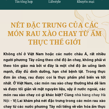
NÉT ĐẶC TRƯNG CỦA CÁC
Tin tổng hợp
Lifestyle
Khu
MÓN RAU XÀO CHAY TỪ ẨM
THỰC THẾ GIỚI
Không chỉ ở Việt Nam hoặc các nước châu Á, rất nhi
người phương Tây cũng theo chế độ ăn chay, không phải 
theo tôn giáo mà bởi vì đây là một chế độ ăn uống là
mạnh, đầy đủ dinh dưỡng, hạn chế bệnh tật. Trong th
đơn ăn chay, rau được coi là thực phẩm phổ biến và t
nhất. Ở Việt Nam, các món rau xào chay thường khá dễ l
và được tối giản về mặt nguyên liệu, vậy ở nước ngoài, c
món rau xào chay có gì khác biệt? Cùng
nhà hàng chay 