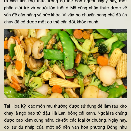
3. Các món rau xào chay ở Mỹ
Mỹ còn được biết đến là đất nước có lượng người béo phì nhi
nhất trên thế giớ do sự bùng phát của các đồ ăn nhanh n
KFC, Mc Donald.v.v. Những đồ ăn này chứa rất nhiều calo, g
ra việc tích mỡ thừa trong cơ thể con người. Ngày nay, m
phần giới trẻ và người lớn tuổi ở Mỹ cũng nhận thức được 
vấn đề cân nặng và sức khỏe. Vì vậy, họ chuyển sang chế độ
chay
để có được một cơ thể cân đối, khỏe mạnh.