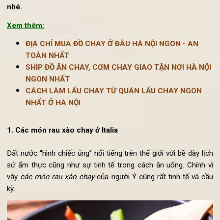
Nội
- Vị Lai khám phá nét đặc trưng trong các món rau x
chay từ các nước phương Tây nổi tiếng về văn hóa ẩm th
nhé.
Xem thêm:
ĐỊA CHỈ MUA ĐỒ CHAY Ở ĐÂU HÀ NỘI NGON - AN
TOÀN NHẤT
SHIP ĐỒ ĂN CHAY, CƠM CHAY GIAO TẬN NƠI HÀ NỘ
NGON NHẤT
CÁCH LÀM LẨU CHAY TỪ QUÁN LẨU CHAY NGON
NHẤT Ở HÀ NỘI
1. Các món rau xào chay ở Italia
Đất nước “hình chiếc ủng” nổi tiếng trên thế giới với bề dày lị
sử ẩm thực cũng như sự tinh tế trong cách ăn uống. Chính 
vậy
các món rau xào chay
của người Ý cũng rất tinh tế và c