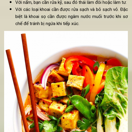
bếp, đóng kín nắp nồi nếu chưa sử dụng.
Bước 3:
Chuẩn bị đồ ăn kèm lẩu Thái chay:
Với đậu phụ, bạn nên cắt thành miếng vuông nhỏ d
khoảng 3cm sau đó cho ra đĩa.
Chiên qua váng đậu trước khi ăn để váng đậu giòn ng
hơn khi nhúng vào lẩu.
Với nấm, bạn cần rửa kỹ, sau đó thái làm đôi hoặc làm tư
Với các loại khoai cần được rửa sạch và bỏ sạch vỏ. Đ
biệt là khoai sọ cần được ngâm nước muối trước khi 
chế để tránh bị ngứa khi tiếp xúc.