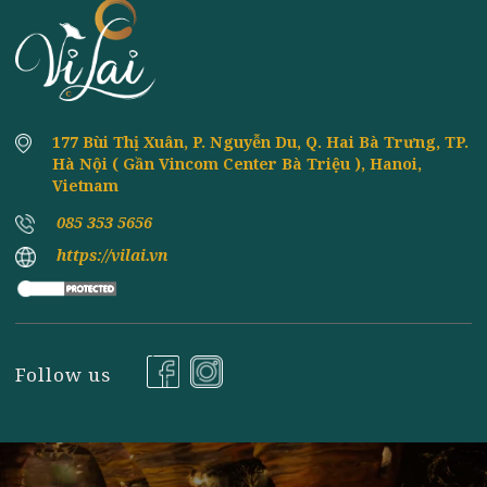
TOP 3 CÁCH LÀM MƯỚP XÀO CHAY ĐƠN
8th
June
GIẢN - HẤP DẪN NHẤT
Đăng ký nhận tin
177 Bùi Thị Xuân, P. Nguyễn Du, Q. Hai Bà Trưng, TP