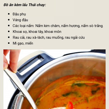
5 củ tỏi (bóc vỏ, nghiền nhỏ)
4 củ gừng tươi (bóc vỏ, cắt thành miếng dày)
450ml cốt dừa
60-100g gói gia vị lẩu Thái chay
Đồ ăn kèm lẩu Thái chay:
Đậu phụ
Váng đậu
Các loại nấm: Nấm kim châm, nấm hương, nấm sò trắng.
Khoai sọ, khoai tây, khoai môn
Rau cải, rau xà-lách, rau muống, rau ngải cứu
Mì gạo, miến