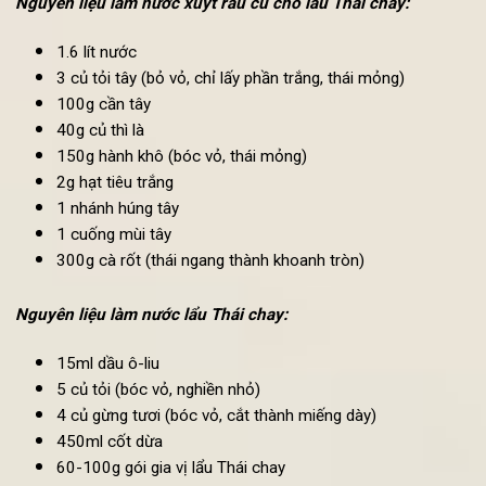
1. Nguyên liệu và gia vị cần thiết để nấu lẩu Thái chay ngo
Nguyên liệu làm nước xuýt rau củ cho lẩu Thái chay:
1.6 lít nước
3 củ tỏi tây (bỏ vỏ, chỉ lấy phần trắng, thái mỏng)
100g cần tây
40g củ thì là
150g hành khô (bóc vỏ, thái mỏng)
2g hạt tiêu trắng
1 nhánh húng tây
1 cuống mùi tây
300g cà rốt (thái ngang thành khoanh tròn)
Nguyên liệu làm nước lẩu Thái chay:
15ml dầu ô-liu