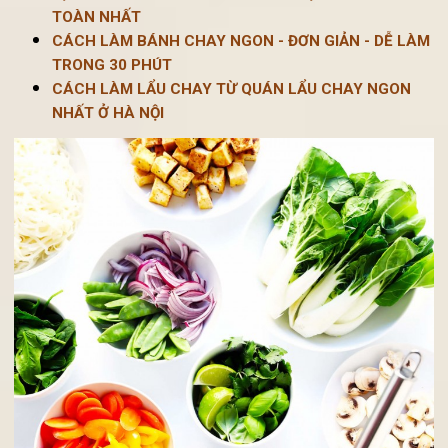
Xem thêm:
ĐỊA CHỈ MUA ĐỒ CHAY Ở ĐÂU HÀ NỘI NGON - AN
TOÀN NHẤT
CÁCH LÀM BÁNH CHAY NGON - ĐƠN GIẢN - DỄ LÀ
TRONG 30 PHÚT
CÁCH LÀM LẨU CHAY TỪ QUÁN LẨU CHAY NGON
NHẤT Ở HÀ NỘI