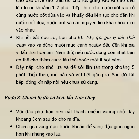
của cả nồi. Cuối cùng, vớt hết các nguyên liệu trong nồi 
ngoài và bỏ đi, chỉ giữ lại nước xuýt để sử dụng.
Bước 2: Tiếp theo, chúng ta bắt đầu nấu nước dùng c
món lẩu Thái chay:
Lấy một chiếc nồi đun có thể chứa được 1-2 lít nước 
cho dầu olive vào. Sau đó cho tỏi, gừng vào và đảo đ
lên trong khoảng 1-2 phút. Tiếp theo cho nước xút rau 
cùng nước cốt dừa vào và khuấy đều liên tục cho đến k
nước cốt dừa, nước xút và các nguyên liệu khác hòa đ
vào nhau.
Khi nồi bắt đầu sôi, bạn cho 60-70g
gói gia vị lẩu Th
chay
vào và dùng muôi mục canh nguấy đều đến khi g
vị lẩu thái hòa tan. Nếm thử, nếu nước dùng còn nhạt b
có thể cho thêm gia vị lẩu thái hoặc một ít bột nêm.
Đậy nắp, cho nhỏ lửa và để sôi lăn tăn trong khoảng
phút. Tiếp theo, mở nắp và vớt hết gừng ra. Sau đó t