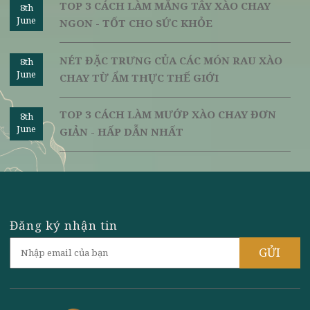
TOP 3 CÁCH LÀM CÁ KHO CHAY ĐƠN GIẢN
8th
June
- NGON ĐÚNG ĐIỆU
CÁCH LÀM MÓN “BÒ KHO CHAY” NGON -
8th
June
ĐỘC ĐÁO - LẠ MIỆNG
TOP 3 CÁCH LÀM MĂNG TÂY XÀO CHAY
8th
June
NGON - TỐT CHO SỨC KHỎE
NÉT ĐẶC TRƯNG CỦA CÁC MÓN RAU XÀO
8th
June
CHAY TỪ ẨM THỰC THẾ GIỚI