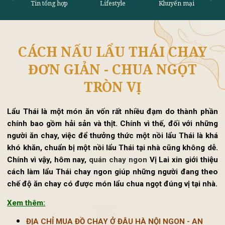
CÁCH NẤU LẨU THÁI CHAY
Tin tổng hợp
Lifestyle
Khu
ĐƠN GIẢN - CHUA NGỌT
TRÒN VỊ
Lẩu Thái là một món ăn vốn rất nhiều đạm do thành ph
chính bao gồm hải sản và thịt. Chính vì thế, đối với nhữ
người ăn chay, việc để thưởng thức một nồi lẩu Thái là k
khó khăn, chuẩn bị một nồi lẩu Thái tại nhà cũng không d
Chính vì vậy, hôm nay,
quán chay ngon
Vị Lai xin giới thi
cách làm lẩu Thái chay ngon giúp những người đang th
chế độ ăn chay có được món lẩu chua ngọt đúng vị tại nh