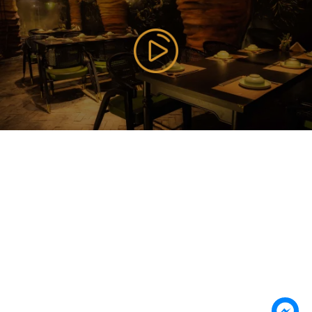
Hà Nội ( Gần Vincom Center Bà Triệu ), Hanoi,
Vietnam
085 353 5656
https://vilai.vn
Follow us