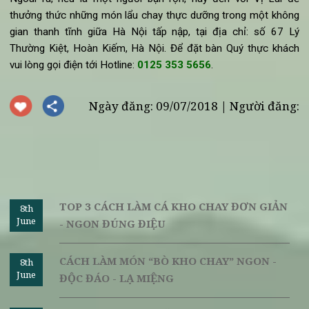
Lẩu Thái chay ngon - tròn vị
Hy vọng rằng với bài viết này, các bạn đã biết thêm được
cá
nấu lẩu Thái chay đơn giản
tại nhà. Mong rằng quý bạn đọc 
thực hiện thành công, giúp cho gia đình mình có một bữa l
chay vui vẻ vào những dịp cuối tuần sum vây cùng người thâ
Ngoài ra, nếu là một người bận rộn, hãy đến với Vị Lai 
thưởng thức những món lẩu chay thực dưỡng trong một khô
gian thanh tĩnh giữa Hà Nội tấp nập, tại địa chỉ: số 67 
Thường Kiệt, Hoàn Kiếm, Hà Nội. Để đặt bàn Quý thực khá
vui lòng gọi điện tới Hotline:
0125 353 5656
.
Ngày đăng: 09/07/2018 | Người đăng