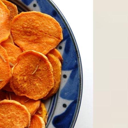
N - ĐƠN GIẢN - DỄ LÀM TRONG 30 PHÚT
HAY GIAO TẬN NƠI HÀ NỘI NGON NHẤT
PHẨM CHAY ONLINE & OFFLINE NGON Ở HÀ NỘI
hoai lang ngọt chiên
 con người khi nó giúp bổ sung các dinh dưỡng thiết yếu cho cơ t
 đường huyết, giảm nguy cơ các bệnh về xơ vữa động mạch và ta
ặt chay
làm từ khoai lang ngọt rất tốt cho cơ thể.