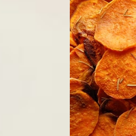
CÁCH LÀM BÁNH CHAY NGO
SHIP ĐỒ ĂN CHAY, CƠM C
ĐẠI LÝ - CỬA HÀNG THỰC 
1. Cách làm món ăn vặt chay - K
Khoai lang ngọt rất tốt cho cơ thể
khoai lang ngọt còn giúp duy trì
máu não. Chính vì vậy, các
món ăn v