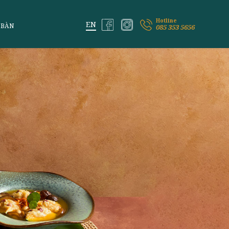
ỆM VỊ LAI
ĐẶT BÀN