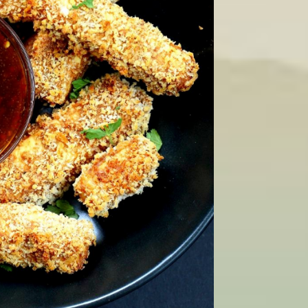
 chín, chuyển sang màu nâu thì bạn có thể lấy ra trước để trá
n chay ăn vặt
này.
u phụ tẩm bột
hụ tẩm bột giòn tan ăn kèm với tương ớt. Đây chính là một m
 fan của món nem chua rán nổi tiếng nhưng đang theo phong cách