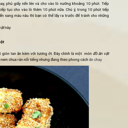
gọt chiên - một trong các món ăn vặt chay dễ làm nhất
ay Khoai lang ngọt chiên:
 Khoai lang ngọt chiên
:
ày rất đơn giản.
rong thời gian chờ lò nóng lên, rửa sạch khoai, nạo sạch vỏ và c
ác miếng khoai lang vừa thái vào cùng với cốt dừa, hương thảo 
 phút.
 tây vào khay, phủ giấy nến lên và cho vào lò nướng khoảng 10
hoai tây rồi tiếp tục cho vào lò thêm 10 phút nữa. Chú ý, trong 