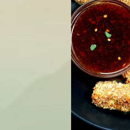
theo, nếu có miếng khoai nào
miếng khoai đó bị cháy.
Cho ra đĩa và thưởng thức
mó
2. Cách làm món ăn vặt chay: Đậ
Sự kết hợp của những miếng đậu p
chay
thay thế tuyệt vời cho những