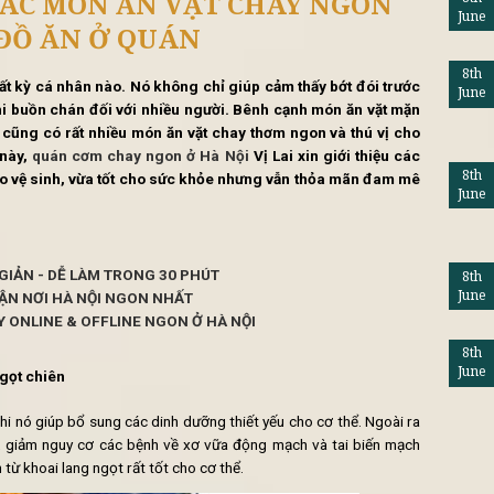
tổng hợp
Lifestyle
Khuy
ÀM CÁC MÓN ĂN VẶT CHAY N
NHƯ ĐỒ ĂN Ở QUÁN
ngày của bất kỳ cá nhân nào. Nó không chỉ giúp cảm thấy bớ
âm trạng khi buồn chán đối với nhiều người. Bênh cạnh món
rán... thì cũng có rất nhiều món ăn vặt chay thơm ngon và
g bài viết này,
quán cơm chay ngon ở Hà Nội
Vị Lai xin giớ
 vừa đảm bảo vệ sinh, vừa tốt cho sức khỏe nhưng vẫn thỏa