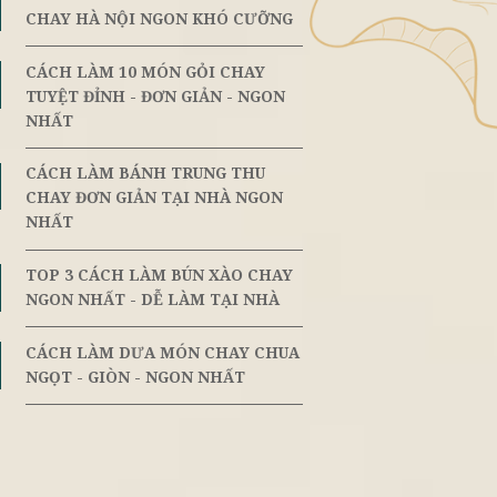
ến mại
Đối Tác Vị Lai
TOP 3 CÁCH LÀM GIÒ CHAY - 
GON
8th
June
CHAY HÀ NỘI NGON KHÓ CƯỠ
CÁCH LÀM 10 MÓN GỎI CHAY
8th
t đói trước
June
TUYỆT ĐỈNH - ĐƠN GIẢN - NG
 ăn vặt mặn
NHẤT
 thú vị cho
i thiệu các
CÁCH LÀM BÁNH TRUNG THU
8th
 mãn đam mê
June
CHAY ĐƠN GIẢN TẠI NHÀ NGO
NHẤT