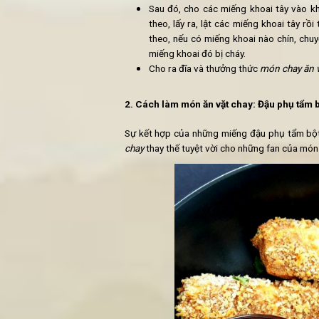
Khoai lang n
Nguyên liệu làm món ăn vặt ch
2 củ khoai lang ngọt lớn
30ml dầu dừa
10g hương thảo ngô
5g muối
Cách chế biến
món ăn vặt chay
Để làm món khoai lang chiên n
Đặt lò ở nhiệt độ 200 độ C. T
miếng mỏng.
Lấy một chiếc bát to, cho c
trộn đều lên và để khoảng 10
Sau đó, cho các miếng khoai
theo, lấy ra, lật các miếng k