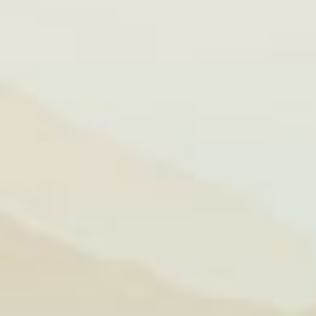
ắt thành các
và muối rồi
 phút. Tiếp
10 phút tiếp