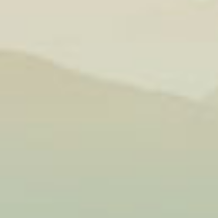
nh cho những
ón
đồ ăn vặt
ăn chay
.