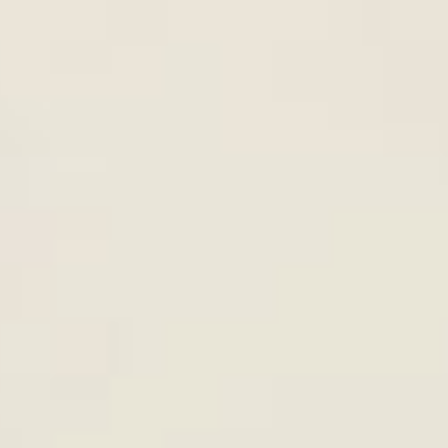
TOP 3 CÁCH LÀM BÚN XÀO CH
8th
June
NGON NHẤT - DỄ LÀM TẠI NH
CÁCH LÀM DƯA MÓN CHAY C
8th
June
NGỌT - GIÒN - NGON NHẤT
hể. Ngoài ra
i biến mạch