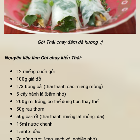
làm gói để cuốn lại, chấm với nước tương tỏi ớt và thưởng th
món gỏi chay này
.
7. Cách làm Gỏi chay kiểu
Thái
Sự kết hợp giữa vị ngọt của bắp cải và giá đỗ, kết hợp cùng 
dầu và chanh; đem tới cho chúng ta
món gỏi chay
phong các
Thái đậm đà hương vị.