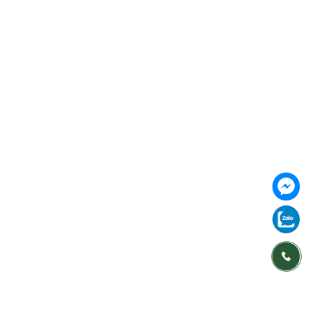
177 Bùi Thị Xuân, P. Nguyễn Du, Q. Hai Bà Trưng, TP
Hà Nội ( Gần Vincom Center Bà Triệu ), Hanoi,
Vietnam
085 353 5656
https://vilai.vn
Follow us