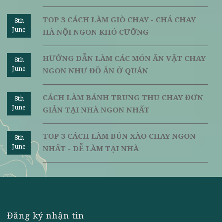
rửa hành lá và băm đều ra. Tiếp đến, lấy rau xà lách rửa sạch 
băm nhỏ
Cho bơ, nước chanh, nước lọc, húng tây và muối vào bát 
đánh đều lên làm nước chấm. Đánh đến khi nào ta được m
hỗn hợp sốt mịn, sau đó nếm thử.
Cho rau xà lách, xoài, ớt chuông, hành lá vào trộn đều lên l
hỗn hợp nhân gỏi. Trải bánh đa cuốn ra, cho nhân vào rồi g
chặt tay. Cuối cùng nhúng vào nước sốt bơ rồi thưởng thức.
Qua bài viết trên, Vị Lai đã giới thiệu 10
món gỏi chay
tuy
đỉnh mà bạn nên làm và thưởng thức trong những bữa ăn cu
tuần cùng gia đình và bạn bè phù hợp với những ngày nóng n
của tiết trời mùa hạ. Chúc bạn thực hiện thành công 
có những phút giây hạnh phúc trong bữa ăn gia đình.
Nguồn:
http://vilai.