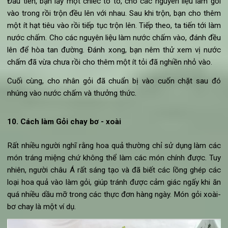
Gỏi chay cuốn nấm hương ngon khó cưỡng
Nguyên liệu để làm gỏi chay cuốn nấm hương:
Nấm hương (rửa sạch, nướng trên vỉ rồi thái miếng)
Giá đỗ
Gừng
Cải thảo (rửa sạch, thái nhỏ)
Xì dầu tỏi ớt
Rau thơm
Nguyên liệu làm nước chấm gỏi chay cuốn nấm hương:
Xì dầu
Dấm
Dầu mè
Tỏi