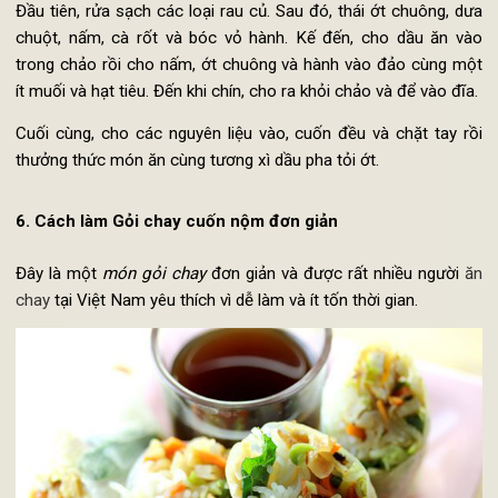
Gỏi chay nấm bào ngư giàu dinh dưỡng
Đầu tiên, rửa sạch các loại rau củ. Sau đó, thái ớt chuông, d
chuột, nấm, cà rốt và bóc vỏ hành. Kế đến, cho dầu ăn v
trong chảo rồi cho nấm, ớt chuông và hành vào đảo cùng m
ít muối và hạt tiêu. Đến khi chín, cho ra khỏi chảo và để vào đĩa