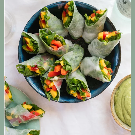
Đường
Trong khâu chuẩn bị, cần chú ý, khi nướng nấm hương phải c
thận để tránh nấm bị cháy nếu nướng quá lửa hoặc quá lâu.
Đầu tiên, bạn lấy một chiếc tô to, cho các nguyên liệu làm g
vào trong rồi trộn đều lên với nhau. Sau khi trộn, bạn cho th
một ít hạt tiêu vào rồi tiếp tục trộn lên. Tiếp theo, ta tiến tới l
nước chấm. Cho các nguyên liệu làm nước chấm vào, đánh đ
lên để hòa tan đường. Đánh xong, bạn nêm thử xem vị nư
chấm đã vừa chưa rồi cho thêm một ít tỏi đã nghiền nhỏ vào.
Cuối cùng, cho nhân gỏi đã chuẩn bị vào cuốn chặt sau 
nhúng vào nước chấm và thưởng thức.
10. Cách làm Gỏi chay bơ - xoài
Rất nhiều người nghĩ rằng hoa quả thường chỉ sử dụng làm c
món tráng miệng chứ không thể làm các món chính được. T