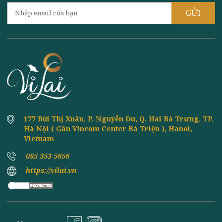
Ngày đăng: 11/07/2018 | Người đăng
CÁCH LÀM CÁC MÓN CHAY NGÀY TẾT
8th
June
MÙNG 1 NGON NHẤT
TOP 3 CÁCH LÀM GIÒ CHAY - CHẢ CHAY
8th
June
HÀ NỘI NGON KHÓ CƯỠNG
HƯỚNG DẪN LÀM CÁC MÓN ĂN VẶT CHAY
8th
June
NGON NHƯ ĐỒ ĂN Ở QUÁN
CÁCH LÀM BÁNH TRUNG THU CHAY ĐƠN
8th
June
GIẢN TẠI NHÀ NGON NHẤT