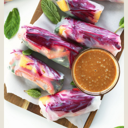
Được làm từ 5 loại rau củ quả rất tốt cho sức khỏe, bao gồ
xoài, cà-rốt, ớt chuông vàng, ớt chuông đỏ và củ cải tím. G
chay ngũ sắc có thể nói như là một liều thuốc bổ tứ sắc tr
bàn ăn rất tốt cho bạn, đặc biệt là với phụ nữ.