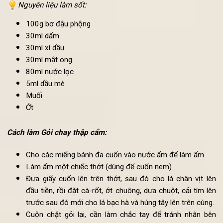
1 quả dưa chuột (thái mỏng)
1/4 bắp cải tím
Lá bạc hà
Lá húng tây
Nguyên liệu làm sốt:
100g bơ đậu phộng
30ml dấm
30ml xì dầu
30ml mật ong
80ml nước lọc
5ml dầu mè
Muối
Ớt
Cách làm Gỏi chay thập cẩm:
Cho các miếng bánh đa cuốn vào nước ấm để làm ẩm