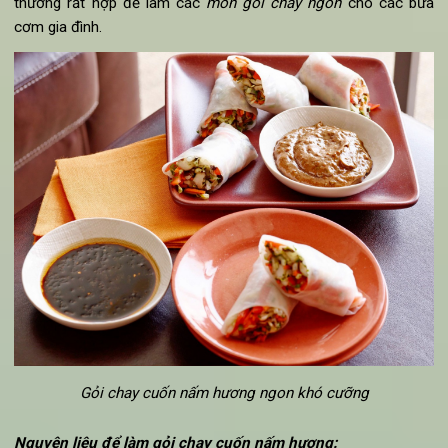
Lấy một chiếc bát nhỏ; cho xì dầu, một ít muối, hạt tiêu 
hành lá trộn đều với nhau. Tiếp theo, cho các miếng đ
phụ vào hỗn hợp sốt vừa trộn, lật đều cho các mặt th
sốt và để ướp trong khoảng 7-10 phút.
Sử dụng một chiếc chảo, cho dầu ô-liu vào rồi để đậu p
vào rán. Nhẹ nhàng lật các miếng đậu phụ liên tục 
tránh đậu bị cháy hoặc bị nát. Khi đậu phụ chín, cho 
đĩa.
Cho nước ấm vào một chiếc bát to rồi nhẹ nhàng nhú
từng miếng bánh đa cuốn gỏi vào và bỏ ra.
Tiếp theo, ta cho nhân gỏi vào để cuốn. Đầu tiên, đặt c
rốt, bơ và ớt chuông cùng 30g cà-rốt và giá đỗ vào giữ
Sau đó đặt lên 2-3 lá bạc hà cùng rau thơm, một miế
đậu phụ vào. Cuối cùng, dùng tay cuốn chặt miếng gỏi.
Cho các miếng gỏi ra đĩa và thưởng thức.
9. Cách làm Gỏi chay cuốn nấm hương