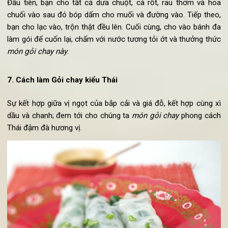
Gỏi chay cuốn nộm nguyên liệu đơn giản - dễ làm
Nguyên liệu làm Gỏi chay cuốn nộm:
Lạc vừng
Hoa chuối (làm sạch, bào thành sợi)
Cà rốt (cạo vỏ, thái miếng lát mỏng)
Dưa chuột (cạo vỏ, thái miếng lát mỏng)
Rau thơm
Bánh đa cuốn
Dấm
Đường và muối
Đầu tiên, bạn cho tất cả dưa chuột, cà rốt, rau thơm và h
chuối vào sau đó bóp dấm cho muối và đường vào. Tiếp the
bạn cho lạc vào, trộn thật đều lên. Cuối cùng, cho vào bánh 