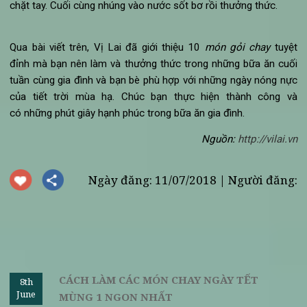
Gỏi chay bơ-xoài - món chay ngon lạ miệng
Nguyên liệu: Bạn cần chuẩn bị rau xà lách, xoài chín (gọt v
bào thành miếng mỏng dài), ớt chuông, hành lá. Ngoài ra; q
bơ, nước chanh, muối và húng tây là những thứ cần chuẩn bị 
làm nước chấm cho
món gỏi chay
.
Cách làm gỏi chay bơ - xoài:
Trước tiên, thái ớt chuông thành các miếng mỏng dài, sau 