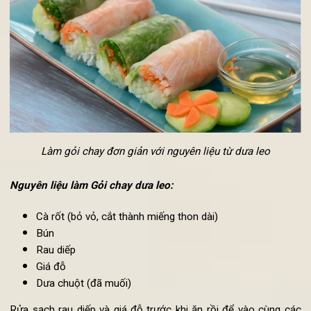
Dưa leo là một trong các
món gỏi chay
đơn giản nhất như
cũng có thể trở thành một
món
gỏi chay ngon
nếu bạn biết k
hợp với những loại nguyên liệu khác. Để
làm gỏi chay dưa l
ngon, bạn nên sử dụng loại dưa leo đã được muối để cho
mó
gỏi chay
có thêm vị chua nhẹ nhàng.
Làm gỏi chay đơn giản với nguyên liệu từ dưa leo