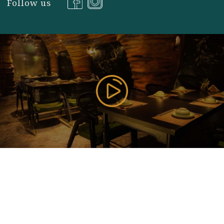
TOP 3 CÁCH LÀM BÚN XÀO CHAY NGON
8th
June
NHẤT - DỄ LÀM TẠI NHÀ
Đăng ký nhận tin