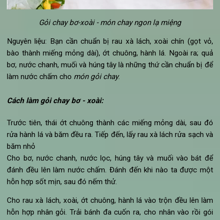
nhiên, người châu Á rất sáng tạo và đã biết các lồng ghép c
loại hoa quả vào làm gỏi, giúp tránh được cảm giác ngấy khi 
quá nhiều dầu mỡ trong các thực đơn hàng ngày. Món gỏi xoà
bơ chay là một ví dụ.