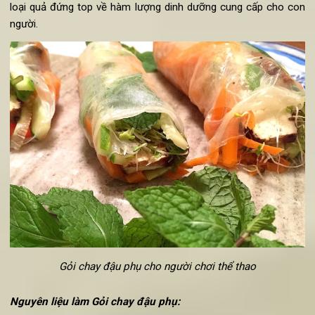
Cách chế biến Gỏi chay kiểu
Thái
:
Trần qua mì (hoặc bún) vào trong nước sôi rồi vớt ra để
ráo nước.
Sử dụng một chiếc bát to, cho tất cả nguyên liệu vào (tr
bánh nem cuốn) rồi trộn đều lên.
Cho miếng cuốn gỏi vào nước nóng hoặc nước ẩm
khoảng 10-15 giây để làm cho miếng cuốn mềm ra.
Cho 30g nhân trộn từ trong bát vào mỗi miếng cuốn,
cuộn chặt tay để tránh nhân bị rơi ra khi ăn.
Thưởng thức
món gỏi chay ngon lạ miệng này
với xì dầu
8. Cách làm Gỏi chay đậu phụ
Gỏi chay đậu phụ là món ăn rất phù hợp cho những ngư
thường chơi thể thao hoặc muốn tăng cân nặng nhờ nhữ
nguyên liêu chứa rất nhiều dinh dưỡng, đặc biệt là quả bơ, m