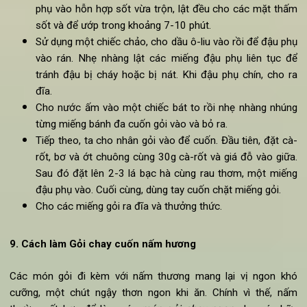
Nguyên liệu làm Gỏi chay đậu phụ:
30ml xì dầu
1g muối
1g hạt tiêu đen xay nhỏ
30g hành lá (chỉ sử dụng phần thân xanh, băm nhuyễn)
150g đậu phụ (cắt thành các miếng mỏng khoảng 1cm)
15ml dầu ô-liu
Nửa quả dưa chuột (thái mỏng miếng dài)
Nửa quả ớt chuông (thái giống dưa chuột)
1 củ cà rốt (nạo sạch vỏ, thái miếng dài mỏng)
1/4 quả bơ (thái mỏng)
18-20 lá bạc hà tươi
10-12 lá rau thơm
100 giá đỗ
Bánh đa cuốn gỏi
Cách chế biến Gỏi chay đậu phụ: