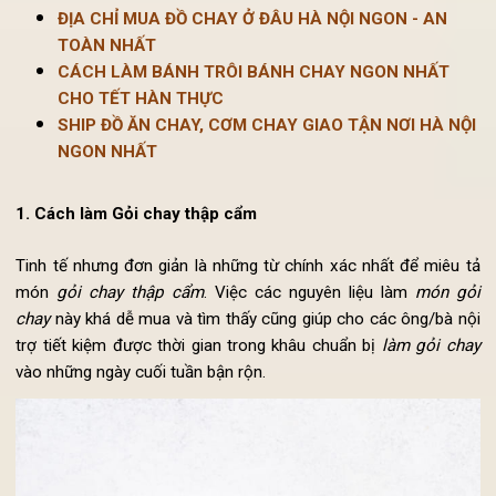
Xem thêm:
ĐỊA CHỈ MUA ĐỒ CHAY Ở ĐÂU HÀ NỘI NGON - AN
TOÀN NHẤT
CÁCH LÀM BÁNH TRÔI BÁNH CHAY NGON NHẤT
CHO TẾT HÀN THỰC
SHIP ĐỒ ĂN CHAY, CƠM CHAY GIAO TẬN NƠI HÀ NỘ
NGON NHẤT
1. Cách làm Gỏi chay thập cẩm
Tinh tế nhưng đơn giản là những từ chính xác nhất để miêu 
món
gỏi chay thập cẩm
. Việc các nguyên liệu làm
món gỏ
chay
này khá dễ mua và tìm thấy cũng giúp cho các ông/bà n
trợ tiết kiệm được thời gian trong khâu chuẩn bị
làm gỏi ch
vào những ngày cuối tuần bận rộn.