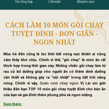
CÁCH LÀM 10 MÓN GỎI CHA
Tin tổng hợp
Lifestyle
Khu
TUYỆT ĐỈNH - ĐƠN GIẢN -
NGON NHẤT
Mùa hè đến cũng là lúc thời tiết nóng nực khiến ai cũ
cảm thấy khó chịu. Chính vì thế, “gỏi chay” là món ăn r
thích hợp trong thời gian này. Những chiếc gỏi chay làm 
rau củ bổ dưỡng giúp cho người ăn có thêm dinh dưỡ
cần thiết và không gây ra “nội nhiệt” trong tiết trời nắ
nóng. Chính vì vậy,
Quán cơm chay ngon
Vị Lai xin gi
thiệu đến bạn TOP 10 món gỏi chay tuyệt đỉnh cho bàn 
của bạn và gia đình thêm phong phú và ngon miệng.