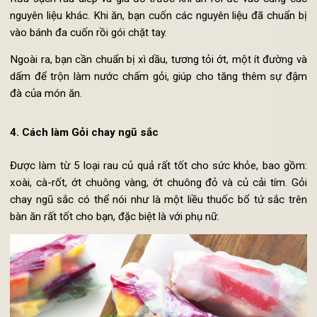
Nguyên liệu làm Gỏi chay dưa leo:
Cà rốt (bỏ vỏ, cắt thành miếng thon dài)
Bún
Rau diếp
Giá đỗ
Dưa chuột (đã muối)
Rửa sạch rau diếp và giá đỗ trước khi ăn rồi để vào cùng c
nguyên liệu khác. Khi ăn, bạn cuốn các nguyên liệu đã chuẩn 
vào bánh đa cuốn rồi gói chặt tay.
Ngoài ra, bạn cần chuẩn bị xì dầu, tương tỏi ớt, một ít đường 
dấm để trộn làm nước chấm gỏi, giúp cho tăng thêm sự đ
đà của món ăn.
4. Cách làm Gỏi chay ngũ sắc