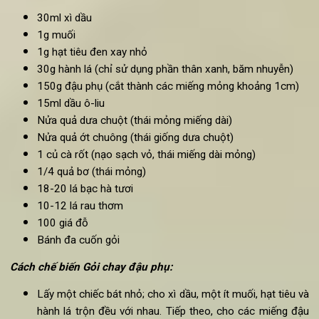
loại quả đứng top về hàm lượng dinh dưỡng cung cấp cho c
người.
Gỏi chay đậu phụ cho người chơi thể thao