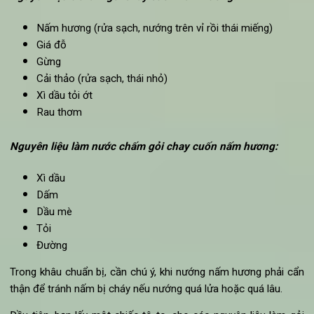
Các món gỏi đi kèm với nấm thương mang lại vị ngon k
cưỡng, một chút ngậy thơn ngon khi ăn. Chính vì thế, n
thường rất hợp để làm các
món gỏi chay ngon
cho các bữ
cơm gia đình.