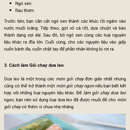
Nguyên liệu làm Gỏi chay ngó sen
:
Cà-rốt
Dưa chuột
Giá đỗ
Bánh đa cuốn nem
Rau xà lách
Ngó sen
Rau thơm
Trước tiên, bạn cần cắt ngó sen thành các khúc rồi ngâm v
nước muối loãng. Tiếp theo, gọt vỏ cà rốt, dưa chuột và b
thành dạng sợi dài. Sau đó, bỏ ngó sen cùng các loại nguy
liệu khác ra đĩa lớn. Cuối cùng, cho các nguyên liệu vào gi
cuốn bánh đa, cuốn chặt tay để phần nhân không bị rơi ra.
3. Cách làm Gỏi chay dưa leo