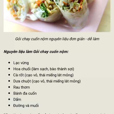
Cuối cùng, cho các nguyên liệu vào, cuốn đều và chặt tay r
thưởng thức món ăn cùng tương xì dầu pha tỏi ớt.
6. Cách làm Gỏi chay cuốn nộm đơn giản
Đây là một
món gỏi chay
đơn giản và được rất nhiều người
chay
tại Việt Nam yêu thích vì dễ làm và ít tốn thời gian.