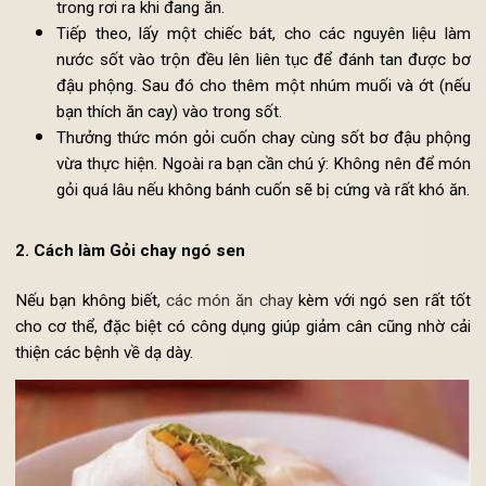
Làm ẩm một chiếc thớt (dùng để cuốn nem)
Đưa giấy cuốn lên trên thớt, sau đó cho lá chân vịt l
đầu tiền, rồi đặt cà-rốt, ớt chuông, dưa chuột, cải tím l
trước sau đó mới cho lá bạc hà và húng tây lên trên cùng
Cuộn chặt gỏi lại, cần làm chắc tay để tránh nhân b
trong rơi ra khi đang ăn.
Tiếp theo, lấy một chiếc bát, cho các nguyên liệu l
nước sốt vào trộn đều lên liên tục để đánh tan được 
đậu phộng. Sau đó cho thêm một nhúm muối và ớt (n
bạn thích ăn cay) vào trong sốt.
Thưởng thức món gỏi cuốn chay cùng sốt bơ đậu phộ
vừa thực hiện. Ngoài ra bạn cần chú ý: Không nên để m
gỏi quá lâu nếu không bánh cuốn sẽ bị cứng và rất khó ă
2. Cách làm Gỏi chay ngó sen
Nếu bạn không biết,
các món ăn chay
kèm với ngó sen rất t