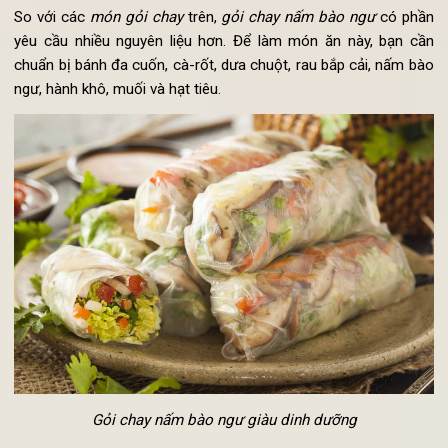
và tương tỏi ớt; để làm nước chấm.
Đầu tiên, gọt vỏ xoài và thái thành các miếng hình vuông. Ti
theo tới củ cải tím bạn bỏ sạch vỏ rồi bào thành dạng sợi.
Lấy một chiếc bát, cho xì dầu, đường nâu, nước chanh, gừng 
tương tỏi ớt vào hòa đều cùng nhau, cho thêm một ít muối 
nêm độ mặn của bát nước chấm. Cuối cùng, cho các nguy
liệu đã chuẩn bị vào cuốn bằng bánh đa ném, để ra đĩa r
thưởng thức cùng với nước chấm.
5. Cách làm Gỏi chay nấm bào ngư
So với các
món gỏi chay
trên,
gỏi chay nấm bào ngư
có phầ
yêu cầu nhiều nguyên liệu hơn. Để làm món ăn này, bạn c
chuẩn bị bánh đa cuốn, cà-rốt, dưa chuột, rau bắp cải, nấm b
ngư, hành khô, muối và hạt tiêu.