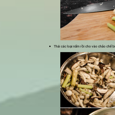
Trong lúc đun nước dùng, ch
rồi bỏ tỏi, sả và hành lá vào 