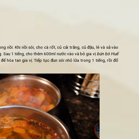
ng dài 2cm)
ay
mushroom)