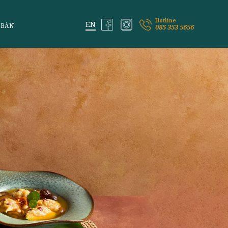
ỆM VỊ LAI
ĐẶT BÀN