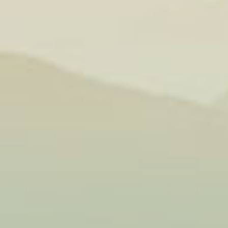
lê và sả vào
bún bò Huế
iếng, rồi đổ