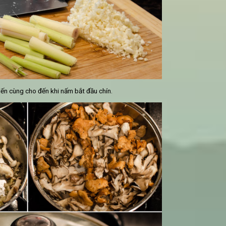
úng ta bắt tay vào chế biến đồ ăn kèm. Lấy một chiếc chảo, cho
đảo trong 5 phút.