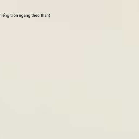
 nấu bún bò chay đơn giản ngon miệng từ nấm
i thành các miếng tròn ngang theo thân)
t)