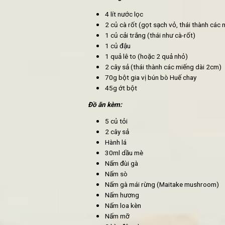
Cách
Nguyên liệu nấu bún bò chay:
Nước dùng:
4 lít nước lọc
2 củ cà rốt (gọt sạch vỏ, thá
1 củ cải trắng (thái như cà-rố
1 củ đậu
1 quả lê to (hoặc 2 quả nhỏ)