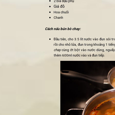
2 cây sả (thái thành các miế
70g bột gia vị bún bò Huế ch
45g ớt bột
Đồ ăn kèm:
5 củ tỏi
2 cây sả
Hành lá
30ml dầu mè
Nấm đùi gà
Nấm sò
Nấm gà mái rừng (Maitake 
Nấm hương
Nấm loa kèn
Nấm mỡ
2 bìa đậu phụ
Giá đỗ