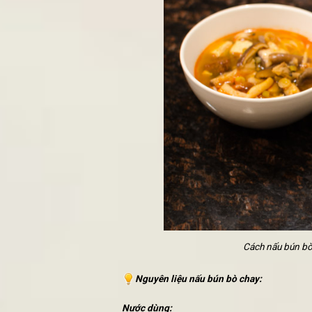
TOP 3 CÁCH LÀM NEM CHA
SHIP ĐỒ ĂN CHAY, CƠM C
CÁCH LÀM BÁNH CHAY NGO
1.
Cách nấu bún bò chay đơn giả
Món
ăn chay
này như một sự cách t
thưởng thức sự đa dạng về hương v