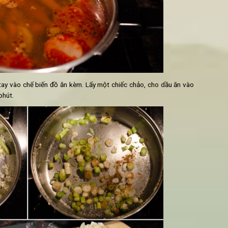
 đun sôi trong nồi. Khi nồi sôi, cho cà rốt, củ cải trắng, củ đậu, 
hoảng 1 tiếng. Sau 1 tiếng, cho thêm 600ml nước vào và bỏ gia vị
ùng, nguấy để hòa tan gia
vị. Tiếp tục đun sôi nhỏ lửa trong 1 t
tiếp.