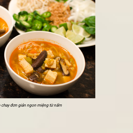
Y THƠM - NGON - GIÒN TAN
HAY GIAO TẬN NƠI HÀ NỘI NGON NHẤT
N - ĐƠN GIẢN - DỄ LÀM TRONG 30 PHÚT
n với nấm
ân, một bữa tiệc được tạo nên bởi 6 loại nấm khác nhau đem lạ
ị hòa cùng vị chua cay từ nước dùng của
bún bò chay
Huế.