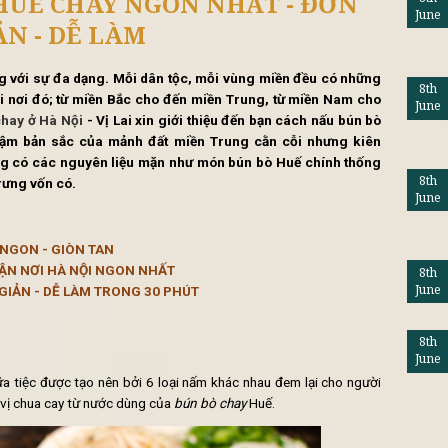
tổng hợp
Lifestyle
Khuy
 BÒ HUẾ CHAY NGON NHẤT - 
GIẢN - DỄ LÀM
ay nổi tiếng với sự đa dạng. Mỗi dân tộc, mỗi vùng miền đ
 con người nơi đó; từ miền Bắc cho đến miền Trung, từ mi
quán cơm chay ở Hà Nội
- Vị Lai xin giới thiệu đến bạn cách
ăn mang đậm bản sắc của mảnh đất miền Trung cằn cỗi 
y tuy không có các nguyên liệu mặn như món bún bò Huế c
g vị đặc trưng vốn có.