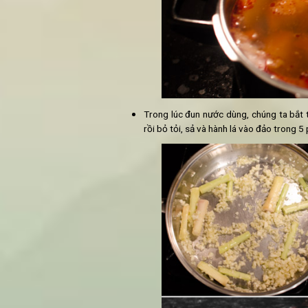
Hoa chuối
Chanh
Cách nấu bún bò chay:
Đầu tiên, cho 3.5 lít nước vào
rồi cho nhỏ lửa, đun trong k
chay
cùng ớt bột vào nước d
thêm 600ml nước vào và đun 