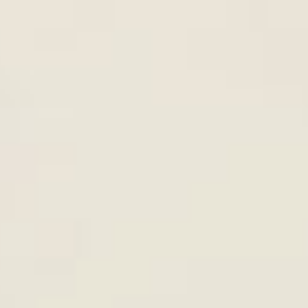
HƯỚNG DẪN CÁCH NẤU PHỞ
8th
June
CHAY NGON ĐÚNG ĐIỆU TẠI N
CÁCH LÀM CÁC MÓN CHAY N
8th
June
TẾT MÙNG 1 NGON NHẤT
i cho người