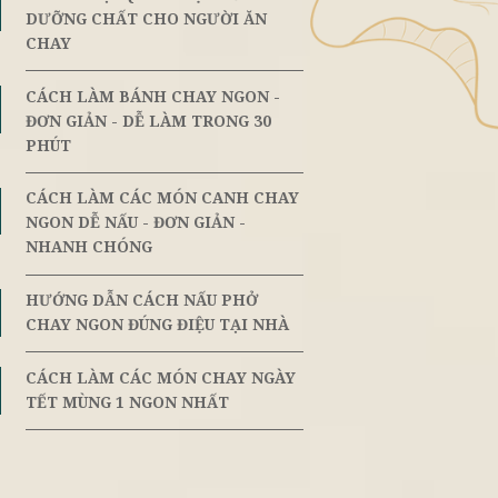
ến mại
Đối Tác Vị Lai
TOP 6 LOẠI QUẢ NHIỆT ĐỚI GI
ĐƠN
8th
June
DƯỠNG CHẤT CHO NGƯỜI ĂN
CHAY
ều có những
CÁCH LÀM BÁNH CHAY NGON 
8th
ền Nam cho
June
ĐƠN GIẢN - DỄ LÀM TRONG 30
 nấu bún bò
PHÚT
nhưng kiên
hính thống
CÁCH LÀM CÁC MÓN CANH C
8th
June
NGON DỄ NẤU - ĐƠN GIẢN -
NHANH CHÓNG