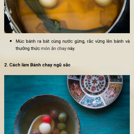
Cho
bánh chay
vào trong nồi nước bánh và đun nhỏ l
trong 5-7 phút.
Múc bánh ra bát cùng nước gừng, rắc vừng lên bánh 
thưởng thức
món ăn chay
này.