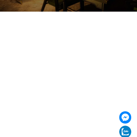
085 353 5656
https://vilai.vn
Follow us