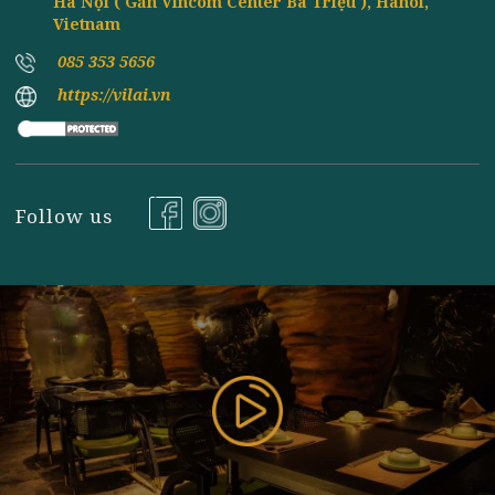
Đăng ký nhận tin
177 Bùi Thị Xuân, P. Nguyễn Du, Q. Hai Bà Trưng, TP
Hà Nội ( Gần Vincom Center Bà Triệu ), Hanoi,
Vietnam