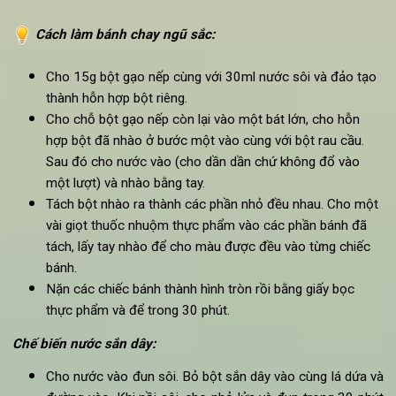
200g bột gạo nếp
200ml nước lọc
2g bột rau câu
Bột nhuộm thực phẩm hoặc có thể sử dụng bột co-c
bột matcha.v.v.
Nguyên liệu làm nước sắn dây:
30g bột sắn dây
1 lít nước lọc
60g đường
Thạch lá nếp
5ml nước hoa bưởi
Cách làm bánh chay ngũ sắc:
Cho 15g bột gạo nếp cùng với 30ml nước sôi và đảo tạ
thành hỗn hợp bột riêng.