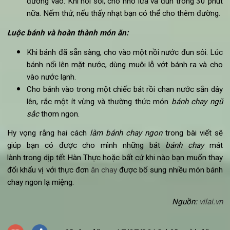
Cho chỗ bột gạo nếp còn lại vào một bát lớn, cho hỗn
hợp bột đã nhào ở bước một vào cùng với bột rau cầu.
Sau đó cho nước vào (cho dần dần chứ không đổ vào
một lượt) và nhào bằng tay.
Tách bột nhào ra thành các phần nhỏ đều nhau. Cho mộ
vài giọt thuốc nhuộm thực phẩm vào các phần bánh đã
tách, lấy tay nhào để cho màu được đều vào từng chiếc
bánh.
Nặn các chiếc bánh thành hình tròn rồi bằng giấy bọc
thực phẩm và để trong 30 phút.
Chế biến nước sắn dây:
Cho nước vào đun sôi. Bỏ bột sắn dây vào cùng lá dứa 
đường vào. Khi nồi sôi, cho nhỏ lửa và đun trong 30 ph
nữa. Nếm thử, nếu thấy nhạt bạn có thể cho thêm đường
Luộc bánh và hoàn thành món ăn:
Khi bánh đã sẵn sàng, cho vào một nồi nước đun sôi. L