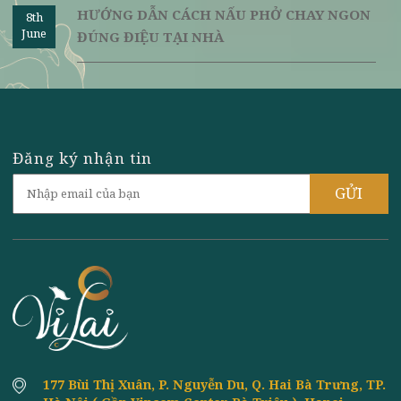
TOP 3 CÔNG THỨC SU HÀO XÀO CHAY
8th
June
NGON PHONG CÁCH CHÂU ÂU
TOP 6 LOẠI QUẢ NHIỆT ĐỚI GIÀU DƯỠNG
8th
June
CHẤT CHO NGƯỜI ĂN CHAY
CÁCH NẤU BÚN BÒ HUẾ CHAY NGON
8th
June
NHẤT - ĐƠN GIẢN - DỄ LÀM
CÁCH LÀM CÁC MÓN CANH CHAY NGON
8th
June
DỄ NẤU - ĐƠN GIẢN - NHANH CHÓNG
HƯỚNG DẪN CÁCH NẤU PHỞ CHAY NGON
8th
June
ĐÚNG ĐIỆU TẠI NHÀ