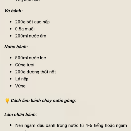
0.5g muối
5ml dầu ô-liu
80ml cốt dừa
15g đường trắng
75g dừa nạo
Vỏ bánh:
200g bột gạo nếp
0.5g muối
200ml nước ấm
Nước bánh:
800ml nước lọc
Gừng tươi
200g đường thốt nốt
Lá nếp
Vừng