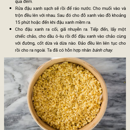
Cách làm bánh chay nước gừng:
Làm nhân bánh:
Nên ngâm đậu xanh trong nước từ 4-6 tiếng hoặc ng
qua đêm.
Rửa đậu xanh sạch sẽ rồi để ráo nước. Cho muối vào 
trộn đều lên với nhau. Sau đó cho đỗ xanh vào đồ khoả
15 phút hoặc đến khi đậu xanh mềm ra.
Cho đậu xanh ra cối, giã nhuyễn ra. Tiếp đến, lấy m
chiếc chảo, cho dầu ô-liu rồi đổ đậu xanh vào chảo cù
với đường, cốt dừa và dừa nào. Đảo đều lên liên tục c
rồi cho ra ngoài. Ta đã có hỗn hợp nhân
bánh chay
.