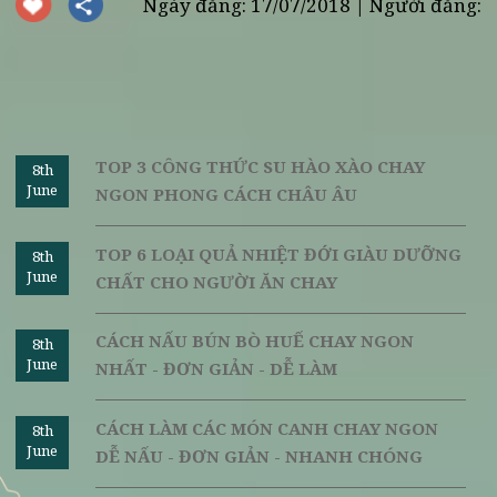
bánh nổi lên mặt nước, dùng muôi lỗ vớt bánh ra và c
vào nước lạnh.
Cho bánh vào trong một chiếc bát rồi chan nước sắn d
lên, rắc một ít vừng và thường thức món
bánh chay n
sắc
thơm ngon.
Hy vọng rằng hai cách
làm
bánh chay ngon
trong bài viết 
giúp bạn có được cho mình những bát
bánh chay
má
lành trong dịp tết Hàn Thực hoặc bất cứ khi nào bạn muốn th
đổi khẩu vị với thực đơn
ăn chay
được bổ sung nhiều món bá
chay ngon lạ miệng.
Nguồn:
vilai.
Ngày đăng: 17/07/2018 | Người đăng