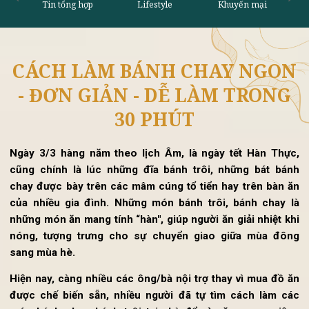
CÁCH LÀM BÁNH CHAY NGO
Tin tổng hợp
Lifestyle
Khu
- ĐƠN GIẢN - DỄ LÀM TRONG
30 PHÚT
Ngày 3/3 hàng năm theo lịch Âm, là ngày tết Hàn Thự
cũng chính là lúc những đĩa bánh trôi, những bát bá
chay được bày trên các mâm cúng tổ tiển hay trên bàn 
của nhiều gia đình. Những món bánh trôi, bánh chay 
những món ăn mang tính “hàn", giúp người ăn giải nhiệt k
nóng, tượng trưng cho sự chuyển giao giữa mùa đôn
sang mùa hè.