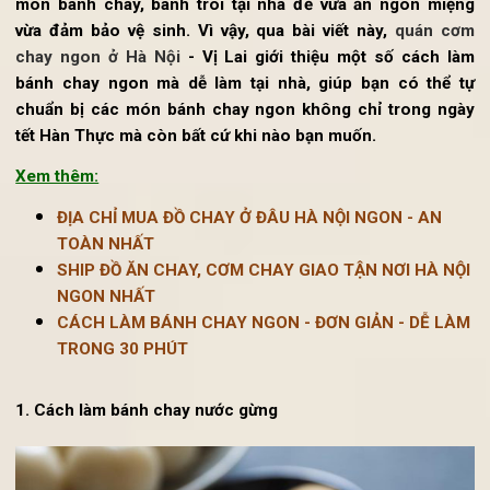
Hiện nay, càng nhiều các ông/bà nội trợ thay vì mua đồ 
được chế biến sẵn, nhiều người đã tự tìm cách làm c
món bánh chay,
bánh trôi
tại nhà để vừa ăn ngon miện
vừa đảm bảo vệ sinh. Vì vậy, qua bài viết này,
quán cơ
chay ngon ở Hà Nội
- Vị Lai giới thiệu một số cách l
bánh chay ngon mà dễ làm tại nhà, giúp bạn có thể 
chuẩn bị các món bánh chay ngon không chỉ trong ng
tết Hàn Thực mà còn bất cứ khi nào bạn muốn.
Xem thêm:
ĐỊA CHỈ MUA ĐỒ CHAY Ở ĐÂU HÀ NỘI NGON - AN
TOÀN NHẤT
SHIP ĐỒ ĂN CHAY, CƠM CHAY GIAO TẬN NƠI HÀ NỘ
NGON NHẤT
CÁCH LÀM BÁNH CHAY NGON - ĐƠN GIẢN - DỄ LÀ
TRONG 30 PHÚT
1. Cách làm bánh chay nước gừng