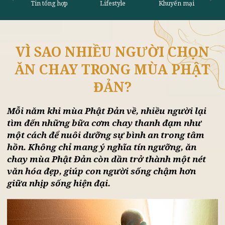
VÌ SAO NHIỀU NGƯỜI CHỌN
Tin tổng hợp
Lifestyle
Khu
ĂN CHAY TRONG MÙA PHẬT
ĐẢN?
Mỗi năm khi mùa Phật Đản về, nhiều người lại
tìm đến những bữa cơm chay thanh đạm như
một cách để nuôi dưỡng sự bình an trong tâm
hồn. Không chỉ mang ý nghĩa tín ngưỡng, ăn
chay mùa Phật Đản còn dần trở thành một nét
văn hóa đẹp, giúp con người sống chậm hơn
giữa nhịp sống hiện đại.