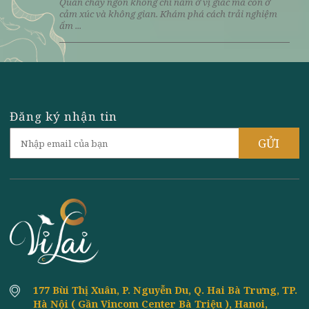
tâm an? Khám phá gợi ý món chay, mâm cơm thanh ...
NHÀ HÀNG CHAY NGON CHO DÂN VĂN
8th
June
PHÒNG MUỐN ĂN LÀNH VÀ SỐNG CHẬM
Tìm nhà hàng chay ngon cho dân văn phòng với thực
đơn healthy, không gian thư giãn và trải nghiệm ...
QUÁN CHAY NGON GẦN ĐÂY: CÁCH TÌM
8th
June
ĐỊA ĐIỂM ĂN NGON VÀ ĐÁNG TIỀN
Tìm quán chay ngon gần đây không khó nếu biết cách.
Khám phá tiêu chí lựa chọn, tránh sai lầm và ...
QUÁN CHAY NGON: KHI HƯƠNG VỊ GẶP
8th
June
GỠ CẢM XÚC TRONG TRẢI NGHIỆM ẨM
THỰC
Quán chay ngon không chỉ nằm ở vị giác mà còn ở
cảm xúc và không gian. Khám phá cách trải nghiệm
ẩm ...