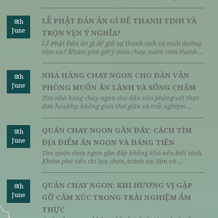
tạo vị ngon tự nhiên
Ăn chay 100 ngày và những điều bạn nên biết
Ngày đăng: 18/05/2026 | Người đăng
LỄ PHẬT ĐẢN: TỪ NGÀY LỄ TÔN GIÁO ĐẾN
8th
June
NGÀY HỘI VĂN HÓA THẾ GIỚI
Lễ Phật Đản không chỉ là ngày kỷ niệm Đức Phật đản
sinh mà còn trở thành ngày hội văn hóa thế giới ...
LỄ PHẬT ĐẢN ĂN GÌ ĐỂ THANH TỊNH VÀ
8th
June
TRỌN VẸN Ý NGHĨA?
Lễ Phật Đản ăn gì để giữ sự thanh tịnh và nuôi dưỡng