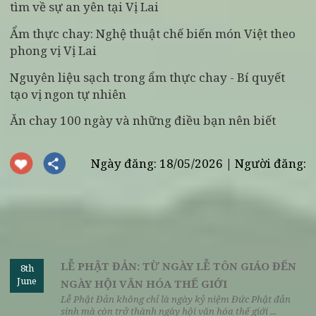
ăn thanh đạm và một không gian nhẹ nhàng lại
chính là điều giúp con người cân bằng hơn. Và đó
cũng là giá trị mà ăn chay mùa Phật Đản mang lại
cho nhiều người hôm nay.
Quan tâm:
Fanpage
|
Tiktok
|
Instagram
XEM THÊM
Top nhà hàng chay ngon ở Hà Nội: Vì sao Vị Lai
luôn được nhắc đến đầu tiên?
Khám phá quán chay giữa lòng Hà Nội: Hành trìn
tìm về sự an yên tại Vị Lai
Ẩm thực chay: Nghệ thuật chế biến món Việt theo
phong vị Vị Lai
Nguyên liệu sạch trong ẩm thực chay - Bí quyết