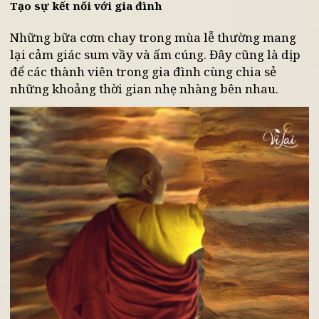
Khi lựa chọn ăn chay mùa Phật Đản, nhiều người
cũng thay đổi cách ăn uống. Họ ăn chậm hơn, chú
ý đến hương vị và cảm nhận rõ hơn sự hiện diện
của bữa ăn.
Tạo sự kết nối với gia đình
Những bữa cơm chay trong mùa lễ thường mang
lại cảm giác sum vầy và ấm cúng. Đây cũng là dịp
để các thành viên trong gia đình cùng chia sẻ
những khoảng thời gian nhẹ nhàng bên nhau.