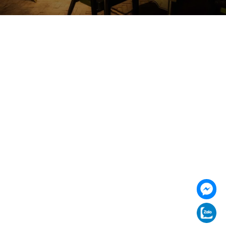
085 353 5656
https://vilai.vn
Follow us