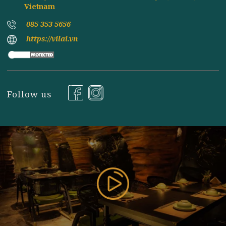
Đăng ký nhận tin
177 Bùi Thị Xuân, P. Nguyễn Du, Q. Hai Bà Trưng, TP
Hà Nội ( Gần Vincom Center Bà Triệu ), Hanoi,
Vietnam