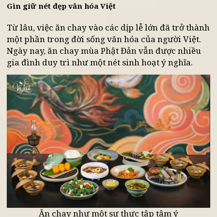
thân và tâm. Một bữa ăn thanh đạm đôi khi lại là
cơ hội để mỗi người nhìn lại bản thân và sống
chậm hơn.
Gìn giữ nét đẹp văn hóa Việt
Từ lâu, việc ăn chay vào các dịp lễ lớn đã trở thàn
một phần trong đời sống văn hóa của người Việt.
Ngày nay, ăn chay mùa Phật Đản vẫn được nhiều
gia đình duy trì như một nét sinh hoạt ý nghĩa.