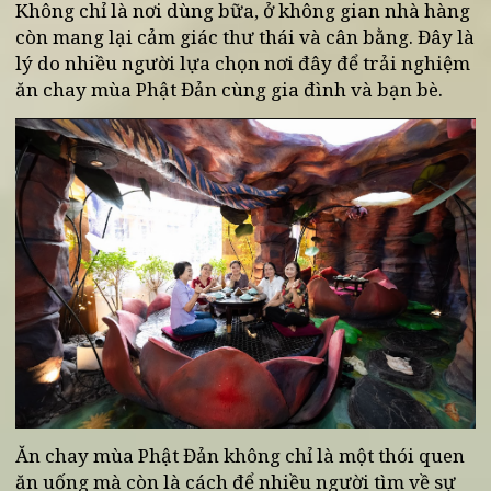
Thực đơn chay tinh tế
Các món ăn tại tại các nhà hàng chay được chế
biến theo phong cách thanh đạm nhưng vẫn giữ
được sự hài hòa trong hương vị. Điều này giúp
thực khách cảm nhận rõ hơn tinh thần của mùa
Phật Đản.
Khoảng thời gian để sống chậm
Không chỉ là nơi dùng bữa, ở không gian nhà hàn
còn mang lại cảm giác thư thái và cân bằng. Đây l
lý do nhiều người lựa chọn nơi đây để trải nghiệ
ăn chay mùa Phật Đản cùng gia đình và bạn bè.