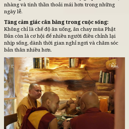
đạm thường tạo cảm giác nhẹ bụng và dễ chịu.
Nhiều người nhận thấy rằng việc ăn chay mùa
Phật Đản giúp họ cảm thấy bình tĩnh và ít căng
thẳng hơn.
Giảm cảm giác nặng nề sau những bữa ăn:
So
với các món nhiều dầu mỡ, thực phẩm chay
thường dễ tiêu hóa hơn. Điều này giúp cơ thể nhẹ
nhàng và tinh thần thoải mái hơn trong những
ngày lễ.
Tăng cảm giác cân bằng trong cuộc sống:
Không chỉ là chế độ ăn uống, ăn chay mùa Phật
Đản còn là cơ hội để nhiều người điều chỉnh lại
nhịp sống, dành thời gian nghỉ ngơi và chăm sóc
bản thân nhiều hơn.