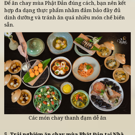
Salad rau xanh và hạt: Món salad giúp bổ
sung chất xơ và vitamin, phù hợp với những
ai muốn duy trì cảm giác nhẹ nhàng khi ăn
chay mùa Phật Đản.
Cơm chay truyền thống: Một phần cơm chay
với rau củ, đậu và nấm mang lại sự hài hòa c
về dinh dưỡng lẫn hương vị.
Lưu ý khi xây dựng thực đơn chay
Để ăn chay mùa Phật Đản đúng cách, bạn nên kết
hợp đa dạng thực phẩm nhằm đảm bảo đầy đủ
dinh dưỡng và tránh ăn quá nhiều món chế biến
sẵn.