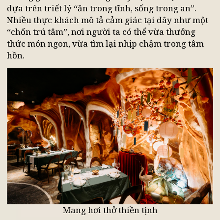
cảm giác bình yên, tách biệt khỏi sự náo nhiệt củ
phố phường.
Không gian của nhà hàng chay Vị Lai được thiết k
dựa trên triết lý “ăn trong tĩnh, sống trong an”.
Nhiều thực khách mô tả cảm giác tại đây như một
“chốn trú tâm”, nơi người ta có thể vừa thưởng
thức món ngon, vừa tìm lại nhịp chậm trong tâm
hồn.