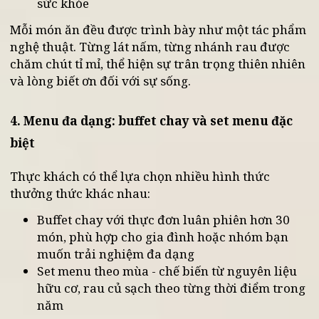
Cơm sen ngũ sắc hòa quyện sắc màu và hươn
sen Việt
Nem hoa quả thanh mát, sáng tạo, mang dấu
ấn riêng của nhà hàng chay ngon Hà Nội
Canh rau củ hầm với vị ngọt tự nhiên, tốt cho
sức khỏe
Mỗi món ăn đều được trình bày như một tác phẩ
nghệ thuật. Từng lát nấm, từng nhánh rau được
chăm chút tỉ mỉ, thể hiện sự trân trọng thiên nhiê
và lòng biết ơn đối với sự sống.
4. Menu đa dạng: buffet chay và set menu đặc
biệt
Thực khách có thể lựa chọn nhiều hình thức
thưởng thức khác nhau: