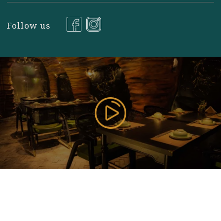
177 Bùi Thị Xuân, P. Nguyễn Du, Q. Hai Bà Trưng, TP
Hà Nội ( Gần Vincom Center Bà Triệu ), Hanoi,
Vietnam
085 353 5656
https://vilai.vn
Follow us