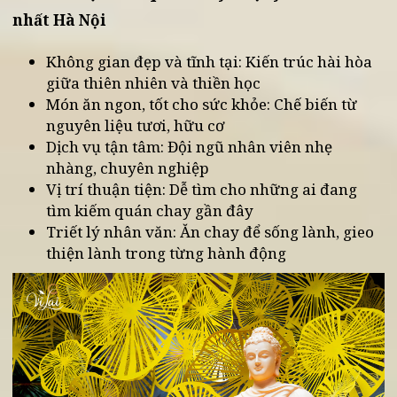
không gian mộc mạc, ngửi hương sen lan tỏa khắ
phòng, cảm nhận vị chay thanh tịnh giúp tâm an,
trí tĩnh.
Với Vị Lai, mỗi bữa ăn là một hành trình chữa
lành, giúp người ăn không chỉ no bụng mà còn
thấy lòng nhẹ nhàng hơn.
6. Vì sao Vị Lai là quán chay được yêu thích
nhất Hà Nội
Không gian đẹp và tĩnh tại: Kiến trúc hài hòa
giữa thiên nhiên và thiền học
Món ăn ngon, tốt cho sức khỏe: Chế biến từ
nguyên liệu tươi, hữu cơ
Dịch vụ tận tâm: Đội ngũ nhân viên nhẹ
nhàng, chuyên nghiệp
Vị trí thuận tiện: Dễ tìm cho những ai đang