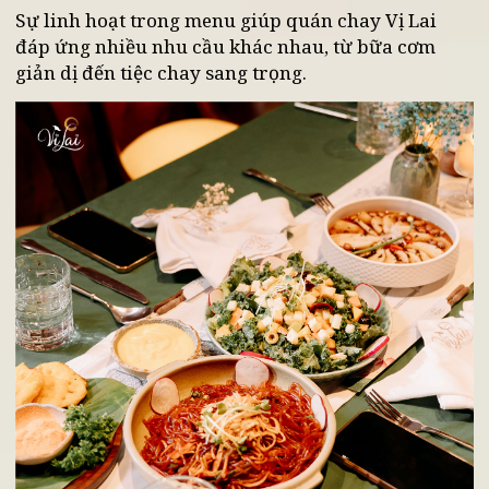
Buffet chay với thực đơn luân phiên hơn 30
món, phù hợp cho gia đình hoặc nhóm bạn
muốn trải nghiệm đa dạng
Set menu theo mùa - chế biến từ nguyên liệu
hữu cơ, rau củ sạch theo từng thời điểm tron
năm
Sự linh hoạt trong menu giúp quán chay Vị Lai
đáp ứng nhiều nhu cầu khác nhau, từ bữa cơm
giản dị đến tiệc chay sang trọng.