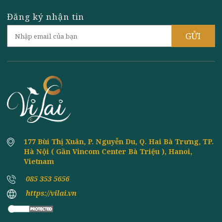
TRẢI NGHIỆM THỰC KHÁCH: KHI MỖI
8th
June
MÓN ĂN TẠI VỊ LAI LÀ MỘT BÀI THIỀN
Giữa lòng Hà Nội ồn ào, Vị Lai là nơi mà nhiều thực
khách gọi bằng một cái tên riêng: “chốn thiền ...
TOP NHÀ HÀNG CHAY NGON Ở HÀ NỘI: VÌ
8th
June
SAO VỊ LAI LUÔN ĐƯỢC NHẮC ĐẾN ĐẦU
TIÊN?
Khi nhắc đến điểm đến lý tưởng để thưởng thức món
chay, cái tên Vị Lai gần như luôn được gọi đầu ...
Đăng ký nhận tin