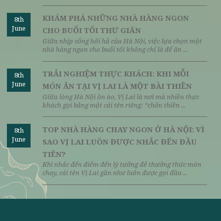
ẨM THỰC CHAY: NGHỆ THUẬT CHẾ BIẾN
8th
June
MÓN VIỆT THEO PHONG VỊ VỊ LAI
Ở Hà Nội, giữa nhịp sống hiện đại, Vị Lai đã trở thành
một trong những nhà hàng chay được yêu thích ...
TỔ CHỨC TIỆC SINH NHẬT CHAY TẠI VỊ
8th
June
LAI - THANH TỊNH MÀ VẪN TRỌN NIỀM
VUI
Giữa lòng phố thị ồn ào, Vị Lai nổi lên như một điểm
hẹn lý tưởng - nơi mà mọi khoảnh khắc đều được ...
KHÁM PHÁ NHỮNG NHÀ HÀNG NGON
8th
June
CHO BUỔI TỐI THƯ GIÃN
Giữa nhịp sống hối hả của Hà Nội, việc lựa chọn một
nhà hàng ngon cho buổi tối không chỉ là để ăn ...