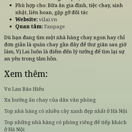
7. Gợi ý đặt bàn và trải nghiệm tại nhà hàng
chay Vị Lai
Địa chỉ: Số 177, Bùi Thị Xuân, Hai Bà Trưng, T
Hà Nội (Gần Vincom Center Bà Triệu)
Thời gian mở cửa: 10h30 - 15h, 17h30 - 22h00
hằng ngày
Đặt bàn: Qua 0853535656 hoặc fanpage chín
thức của nhà hàng chay Vị Lai
Phù hợp cho: Bữa ăn gia đình, tiệc chay, sinh
nhật, liên hoan, gặp gỡ đối tác
Website:
vilai.vn
Quan tâm:
Fanpage
Dù bạn đang tìm một nhà hàng chay ngon hay chỉ
đơn giản là quán chay gần đây để thư giãn sau gi
làm, Vị Lai luôn là điểm đến lý tưởng để tìm lại sự