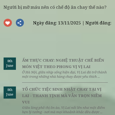
an yên trong tâm hồn.
Xem thêm:
Vu Lan Báo Hiếu
Xu hướng ăn chay của dân văn phòng
Top nhà hàng có nhiều cây xanh đẹp nhất ở Hà Nộ
T
op những nhà hàng có phòng riêng để tiếp khác
ở Hà Nội
Người bị mỡ máu nên có chế độ ăn chay thế nào?
Ngày đăng: 13/11/2025 | Người đăng