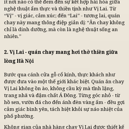
mỏi.
Không khó để tìm thấy quán chay gần đây, nhưng
ít nơi nào có thể đem đến sự kết hợp hài hòa giữa
nghệ thuật ẩm thực và thiền tịnh như Vị Lai. Từ
“Vị” - vị giác, cảm xúc; đến “Lai” - tương lai, quán
chay này mang thông điệp giản dị: “Ăn chay khôn
chỉ là dinh dưỡng, mà còn là nghệ thuật sống an
nhiên.”
2. Vị Lai - quán chay mang hơi thở thiền giữa
lòng Hà Nội
Bước qua cánh cửa gỗ cổ kính, thực khách như
được đưa vào một thế giới khác biệt. Quán ăn cha
Vị Lai không ồn ào, không cầu kỳ mà tĩnh lặng,
trang nhã và đậm chất Á Đông. Từng góc nhỏ - từ
hồ sen, vườn đá cho đến ánh đèn vàng ấm - đều gợ