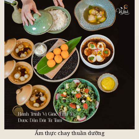
khiến nơi đây đặc biệt đến vậy?