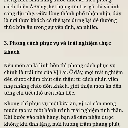
giàu kinh nghiệm, những nguyên liệu tưởng
chừng giản đơn ấy được thổi hồn, trở thành nhữn
món ăn tinh tế và trọn vị.
Không gian ẩm thực của Vị Lai cũng là điểm nhấn
riêng biệt. Nhà hàng được thiết kế theo phong
cách thiền Á Đông, kết hợp giữa tre, gỗ, đá và ánh
sáng dịu nhẹ. Giữa lòng thành phố nhộn nhịp, đây
là nơi thực khách có thể tạm dừng lại để thưởng
thức bữa ăn trong sự yên tĩnh, an nhiên.
3. Phong cách phục vụ và trải nghiệm thực
khách
Nếu món ăn là linh hồn thì phong cách phục vụ
chính là trái tim của Vị Lai. Ở đây, mọi trải nghiệ
đều được chăm chút cẩn thận: từ cách nhân viên