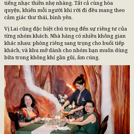
nhẹ nhàng chào đón khách, giới thiệu món ăn đến
từng chi tiết nhỏ trên bàn tiệc.
Không chỉ phục vụ một bữa ăn, Vị Lai còn mong
muốn tạo ra một hành trình trải nghiệm tinh thần
Khi bước vào nhà hàng, bạn sẽ cảm nhận được
không khí tĩnh lặng, mùi hương trầm phảng phất,
tiếng nhạc thiền nhẹ nhàng. Tất cả cùng hòa
quyện, khiến mỗi người khi rời đi đều mang theo
cảm giác thư thái, bình yên.
Vị Lai cũng đặc biệt chú trọng đến sự riêng tư của
từng nhóm khách. Nhà hàng có nhiều không gian
khác nhau: phòng riêng sang trọng cho buổi tiếp
khách, và khu mở dành cho nhóm bạn muốn dùn
bữa trong không khí gần gũi, ấm cúng.