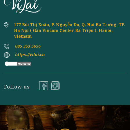
Đăng ký nhận tin
177 Bùi Thị Xuân, P. Nguyễn Du, Q. Hai Bà Trưng, TP
Hà Nội ( Gần Vincom Center Bà Triệu ), Hanoi,
Vietnam