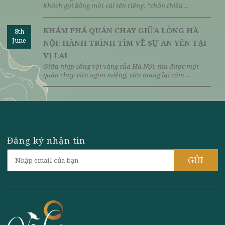
VUI
Giữa lòng phố thị ồn ào, Vị Lai nổi lên như một điểm
hẹn lý tưởng - nơi mà mọi khoảnh khắc đều được ...
KHÁM PHÁ NHỮNG NHÀ HÀNG NGON
8th
June
CHO BUỔI TỐI THƯ GIÃN
Giữa nhịp sống hối hả của Hà Nội, việc lựa chọn một
nhà hàng ngon cho buổi tối không chỉ là để ăn ...
TRẢI NGHIỆM THỰC KHÁCH: KHI MỖI
8th
June
MÓN ĂN TẠI VỊ LAI LÀ MỘT BÀI THIỀN
Giữa lòng Hà Nội ồn ào, Vị Lai là nơi mà nhiều thực
khách gọi bằng một cái tên riêng: “chốn thiền ...
KHÁM PHÁ QUÁN CHAY GIỮA LÒNG HÀ
8th
June
NỘI: HÀNH TRÌNH TÌM VỀ SỰ AN YÊN TẠI
VỊ LAI
Giữa nhịp sống vội vàng của Hà Nội, tìm được một
quán chay vừa ngon miệng, vừa mang lại cảm ...