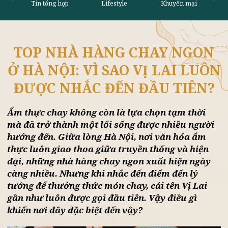
TOP NHÀ HÀNG CHAY NGON
Tin tổng hợp
Lifestyle
Khu
Ở HÀ NỘI: VÌ SAO VỊ LAI LUÔ
ĐƯỢC NHẮC ĐẾN ĐẦU TIÊN?
Ẩm thực chay không còn là lựa chọn tạm thời
mà đã trở thành một lối sống được nhiều người
hướng đến. Giữa lòng Hà Nội, nơi văn hóa ẩm
thực luôn giao thoa giữa truyền thống và hiện
đại, những nhà hàng chay ngon xuất hiện ngày
càng nhiều. Nhưng khi nhắc đến điểm đến lý
tưởng để thưởng thức món chay, cái tên Vị Lai
gần như luôn được gọi đầu tiên. Vậy điều gì