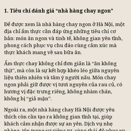
Ẩm thực chay thuần dưỡng
1. Tiêu chí đánh giá “nhà hàng chay ngon”
Để được xem là nhà hàng chay ngon ở Hà Nội, mộ
địa chỉ ẩm thực cần đáp ứng những tiêu chí cơ
bản: món ăn ngon và tinh tế, không gian yên tĩnh,
phong cách phục vụ chu đáo cùng cảm xúc mà
thực khách mang về sau bữa ăn.
Ẩm thực chay không chỉ đơn giản là “ăn không
thịt”, mà còn là sự kết hợp khéo léo giữa nguyên
liệu thiên nhiên và tâm ý người nấu. Món chay
ngon phải giữ được vị tươi nguyên của rau củ, có
hương vị đặc trưng riêng, không nhàm chán,
không bị “giả mặn”.