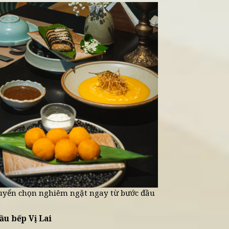
rợ của các loại thịt, hải sản hay gia vị mạnh, món
ị vốn có của rau củ và thảo mộc. Khi nguyên liệu t
 thanh, mùi thơm nhẹ và màu sắc bắt mắt.
ùng
ồn dư thuốc bảo vệ thực vật, làm mất đi ý nghĩa “t
 đến món chay. Việc lựa chọn nguyên liệu sạch giúp
 trị dinh dưỡng.
 lành
ần là ăn uống mà gắn với tinh thần, lối sống an yê
 là cách thể hiện sự trân trọng đối với thiên nhiên 