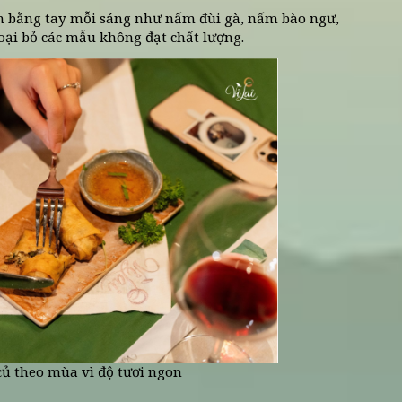
iệu của đầu bếp Vị Lai
 phục vụ đều giữ trọn tinh thần chay thanh nhẹ, 
 trình tuyển chọn nghiêm ngặt ngay từ bước đầu.
 mùa vì độ tươi ngon, tự nhiên và giá trị dinh dưỡn
chế việc sử dụng chất kích thích sinh trưởng.
nhà cung cấp uy tín, có chứng nhận về tiêu chuẩn an 
 hữu cơ, nấm sạch và đổ đậu handmade.
iệp
nấm rừng đến gia vị đều được ưu tiên nguyên bản nh