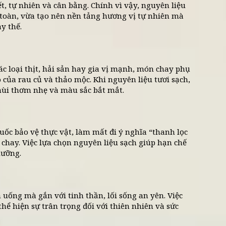
yên liệu đều được chọn lựa với sự tỉ mỉ và tôn trọn
 ngày càng quan tâm đến thực dưỡng, xu hướng chọ
chọn mà đã trở thành tiêu chuẩn mới của bếp chay hi
n hiểu rõ vai trò của nguyên liệu sạch, cách đầu bếp 
 nấm, đậu… cũng như gợi ý những mẹo hữu ích để á
u sạch trong món chay
tinh khiết, tự nhiên và cân bằng. Chính vì vậy, ngu
tính an toàn, vừa tạo nên nền tảng hương vị tự n
n nào thay thế.