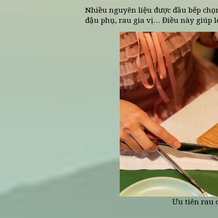
2. Tiêu chí chọn nguyên l
Để đảm bảo mỗi món ăn được
đầu bếp Vị Lai áp dụng quy
2.1. Chọn theo mùa
Đầu bếp ưu tiên rau củ theo
hơn. Cách làm này cũng hạn 
2.2. Nguồn gốc rõ ràng
Vị Lai chỉ hợp tác với các 
phẩm, đặc biệt là nhóm rau
2.3. Ưu tiên tự nhiên, ít can th
Từ rau xanh, các loại hạt, 