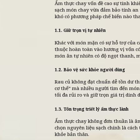
Tại Vị Lai, mỗi ngu
Trong bối cảnh người Việt
liệu sạch không chỉ là lựa 
Bài viết dưới đây sẽ giúp bạ
lựa chọn từng loại rau củ,
trong căn bếp gia đình.
1. Vai trò của nguyên liệ
Ẩm thực chay vốn đề cao sự 
sạch món chay vừa đảm bảo 
khó có phương pháp chế biế
1.1. Giữ trọn vị tự nhiên