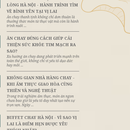
ến mại
Đối Tác Vị Lai
ĂN CHAY THANH TỊNH GIỮA
 BÍ
8th
June
LÒNG HÀ NỘI - HÀNH TRÌNH 
VỀ BÌNH YÊN TẠI VỊ LAI
Ăn chay thanh tịnh không chỉ đơn thuần 
thưởng thức món từ thực vật mà còn là
nguyên
trình nuôi ...
bắt đầu
n vị và
ĂN CHAY ĐÚNG CÁCH GIÚP CẢ
8th
June
THIỆN SỨC KHỎE TIM MẠCH 
SAO?
Xu hướng ăn chay đang phát triển mạnh
toàn thế giới, không chỉ vì yếu tố đạo đứ
hay môi ...