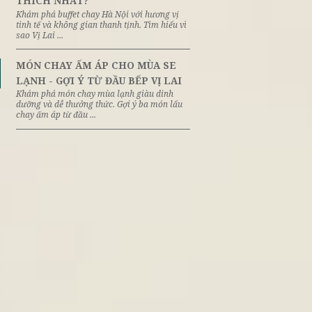
KHÔNG GIAN NHÀ HÀNG CHAY
8th
June
KHI ẨM THỰC GIAO HÒA CÙN
THIỀN VÀ NGHỆ THUẬT
Trong trải nghiệm ẩm thực, món ăn ng
chưa bao giờ là yếu tố duy nhất tạo nên 
trọn vẹn. Ngày ...
BUFFET CHAY HÀ NỘI - VÌ SAO
8th
June
LAI LÀ ĐIỂM HẸN ĐƯỢC YÊU
THÍCH NHẤT?
Khám phá buffet chay Hà Nội với hương 
tinh tế và không gian thanh tịnh. Tìm hiể
sao Vị Lai ...
MÓN CHAY ẤM ÁP CHO MÙA S
8th
June
LẠNH - GỢI Ý TỪ ĐẦU BẾP VỊ L
Khám phá món chay mùa lạnh giàu din
dưỡng và dễ thưởng thức. Gợi ý ba món 
chay ấm áp từ đầu ...