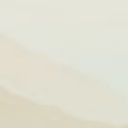
 chay phụ
ươi sạch,
hanh lọc
 hạn chế
n. Việc
và sức