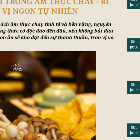
tổng hợp
Lifestyle
Khuy
 SẠCH TRONG ẨM THỰC CHAY -
T TẠO VỊ NGON TỰ NHIÊN
 phong cách ẩm thực chay tinh tế và bền vững, 
định. Dù công thức có độc đáo đến đâu, nếu không 
 chay, món ăn sẽ khó đạt đến sự thanh thuần, trò