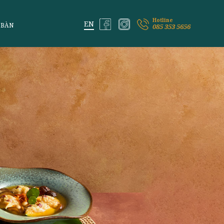
ỆM VỊ LAI
ĐẶT BÀN