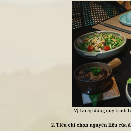
Khác với món mặn có sự hỗ t
thuộc hoàn toàn vào hương v
món ăn tự nhiên có độ ngọt
1.2. Bảo vệ sức khỏe người d
Rau củ không đạt chuẩn dễ t
cơ thể” mà nhiều người tìm
tối đa rủi ro và giữ trọn giá
1.3. Tôn trọng triết lý ẩm thực
Ẩm thực chay không đơn thu
chọn nguyên liệu sạch chính
khỏe bản thân.