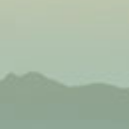
đội ngũ
g cao
toàn thực
ất. Bếp