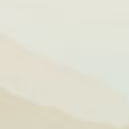
ản như
trở nên ý