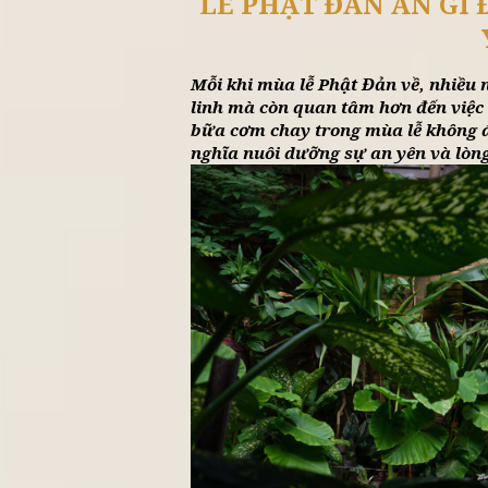
Tin 
LỄ PHẬT ĐẢN Ă
Mỗi khi mùa lễ Phật Đản v
linh mà còn quan tâm hơn 
bữa cơm chay trong mùa l
nghĩa nuôi dưỡng sự an yê