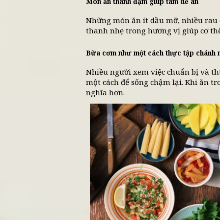
Ngày nay, việc chuẩn bị món
sống hiện đại. Từ những mâm
hàng, tất cả đều hướng đến
1. Quan niệm món ăn tro
Ăn uống gắn liền với sự thanh
Trong văn hóa Á Đông, đặc 
còn mang giá trị tinh thần.
nuôi dưỡng tâm ý nhẹ nhàn
Món ăn thanh đạm giúp tâm d
Những món ăn ít dầu mỡ, nh
thanh nhẹ trong hương vị gi
Bữa cơm như một cách thực t