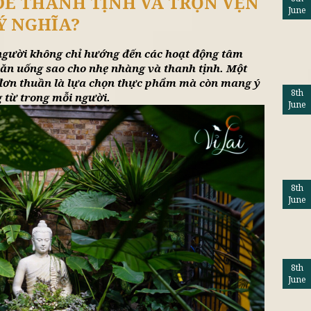
tổng hợp
Lifestyle
Khuy
N GÌ ĐỂ THANH TỊNH VÀ TRỌ
Ý NGHĨA?
ề, nhiều người không chỉ hướng đến các hoạt độn
đến việc ăn uống sao cho nhẹ nhàng và thanh tịn
ễ không đơn thuần là lựa chọn thực phẩm mà cò
n và lòng từ trong mỗi người.