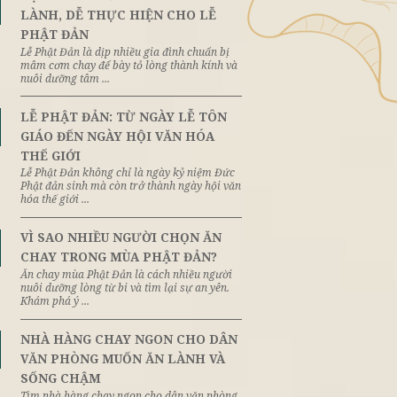
ến mại
Đối Tác Vị Lai
GỢI Ý MÂM CƠM CHAY THAN
N VẸN
8th
June
LÀNH, DỄ THỰC HIỆN CHO LỄ
PHẬT ĐẢN
Lễ Phật Đản là dịp nhiều gia đình chuẩn
mâm cơm chay để bày tỏ lòng thành kín
g tâm
nuôi dưỡng tâm ...
h. Một
n mang ý
LỄ PHẬT ĐẢN: TỪ NGÀY LỄ T
8th
June
GIÁO ĐẾN NGÀY HỘI VĂN HÓA
THẾ GIỚI
Lễ Phật Đản không chỉ là ngày kỷ niệm
Phật đản sinh mà còn trở thành ngày hộ
hóa thế giới ...