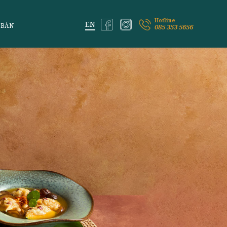
ỆM VỊ LAI
ĐẶT BÀN