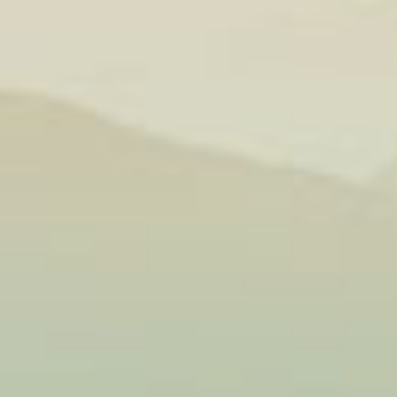
phổ biến
ệu.
ể nhẹ
h thần
đậu phụ
t Đản.
 bằng vị