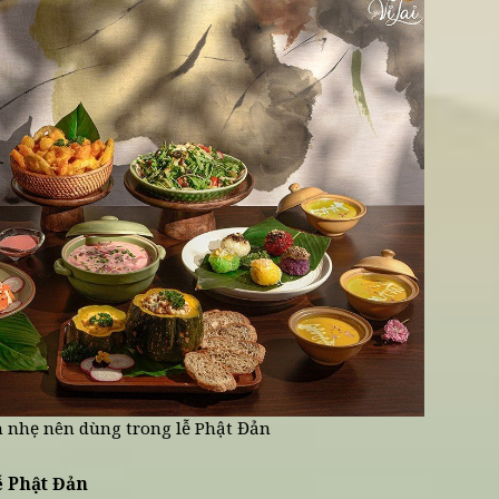
ơm như một cách thực tập chánh niệm
nên dùng trong lễ Phật Đản
hanh mát:
Các món hấp và canh rau củ là lựa chọn 
ì dễ tiêu hóa và giữ được vị tự nhiên của nguyên li
 canh có vị ngọt thanh từ nấm và rau củ giúp cơ th
 ngày lễ.
 mè:
Đây là món ăn đơn giản nhưng phù hợp với tin
 Đản.
ng:
Một mâm cơm chay với cơm gạo lứt, rau xanh, 
chọn được nhiều gia đình yêu thích trong dịp lễ Phậ
hanh mát:
Các món salad hoặc cuốn rau củ giúp cân
iác nhẹ bụng hơn sau khi ăn.