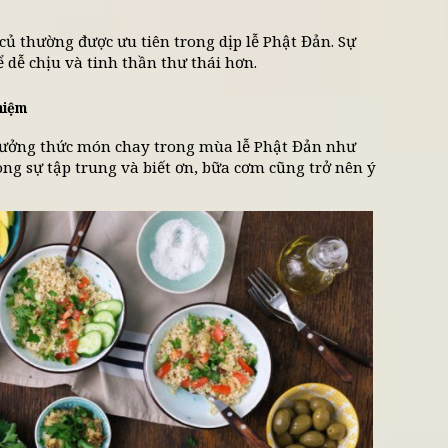
 ăn cho lễ Phật Đản đã trở thành một nét đẹp trong
 cơm gia đình giản dị đến các bữa ăn chay tinh tế 
 sự cân bằng giữa thân và tâm.
ng mùa lễ Phật Đản
 tịnh
biệt là trong mùa lễ Phật Đản, món ăn không chỉ đ
 Nhiều người chọn ăn chay để thể hiện sự hướng thi
g hơn.
ễ an
iều rau củ thường được ưu tiên trong dịp lễ Phật Đ
úp cơ thể dễ chịu và tinh thần thư thái hơn.
ập chánh niệm