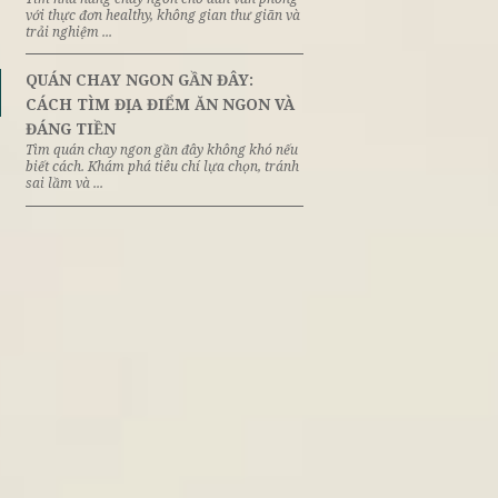
VÌ SAO NHIỀU NGƯỜI CHỌN Ă
8th
June
CHAY TRONG MÙA PHẬT ĐẢN?
Ăn chay mùa Phật Đản là cách nhiều ng
nuôi dưỡng lòng từ bi và tìm lại sự an y
Khám phá ý ...
NHÀ HÀNG CHAY NGON CHO 
8th
June
VĂN PHÒNG MUỐN ĂN LÀNH V
SỐNG CHẬM
Tìm nhà hàng chay ngon cho dân văn p
với thực đơn healthy, không gian thư gi
trải nghiệm ...
QUÁN CHAY NGON GẦN ĐÂY:
8th
June
CÁCH TÌM ĐỊA ĐIỂM ĂN NGON
ĐÁNG TIỀN
Tìm quán chay ngon gần đây không khó
ện đại
biết cách. Khám phá tiêu chí lựa chọn, t
sai lầm và ...