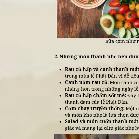
Nhiều người xem việc chuẩ
một cách để sống chậm lại. 
nghĩa hơn.