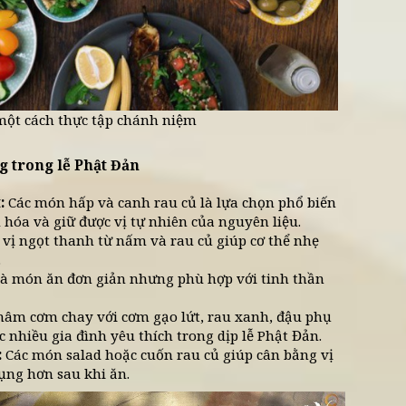
n bị và thưởng thức món chay trong mùa lễ Phật Đ
Khi ăn trong sự tập trung và biết ơn, bữa cơm cũng 