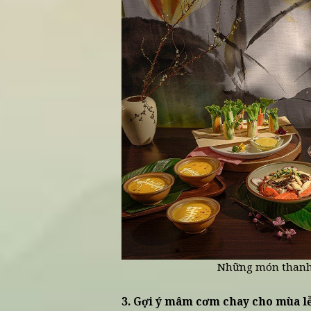
Bữa c
2. Những món thanh nhẹ 
Rau củ hấp và canh t
trong mùa lễ Phật Đản v
Canh nấm rau củ:
Món
nhàng hơn trong những
Rau củ hấp chấm sốt
thanh đạm của lễ Phật
Cơm chay truyền thố
và món kho nhẹ là lựa 
Salad và món cuốn t
giác và mang lại cảm g