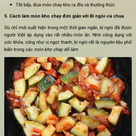
2g muối
Hạt tiêu đen xay nhỏ
Cách làm món chay
kho
ngon kiểu Ý với
Nấm mỡ
:
Lấy một chiếc chảo, cho dầu ô-liu và bơ vào, đun nó
đến khi bơ gần chảy hết. Sau đó, cho nấm, tỏi, xì dầu, m
ít hạt tiêu và muối vào. Đảo cho đến khi nấm bắt đầu ch
nấu rồi tắt lửa.
Cho tất cả nguyên liệu trong chảo vào nồi kho, đổ rư
vang đỏ vào cùng 50ml nước vào nồi. Đóng nắp, kho
nhiệt độ vừa phải khoảng 5-8 phút.
Tắt bếp, đưa món chay kho ra đĩa và thưởng thức.
5. Cách làm
món kho chay đơn giản với
Bí ngòi-cà chua
Dù chỉ mới xuất hiện trong một thời gian ngắn, bí ngòi đã đư
người Việt áp dụng vào rất nhiều món ăn. Nhờ công dụng v