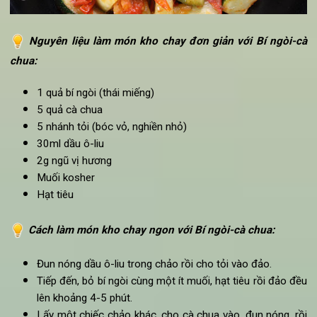
sức khỏe, cũng như vị ngọt thanh, bí ngòi rất là nguyên liệu p
biến trong các
món kho chay dễ làm
.
Nguyên liệu
làm
món kho chay đơn giản với
Bí ngòi-
chua
: