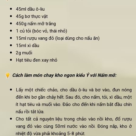
Nguyên liệu
làm món kho chay ngon kiểu Ý với
Nấm m
45ml dầu ô-liu
45g bơ thực vật
450g nấm mỡ trắng
1 củ tỏi (bóc vỏ, thái nhỏ)
15ml rượu vang đỏ (loại dùng cho nấu ăn)
15ml xì dầu