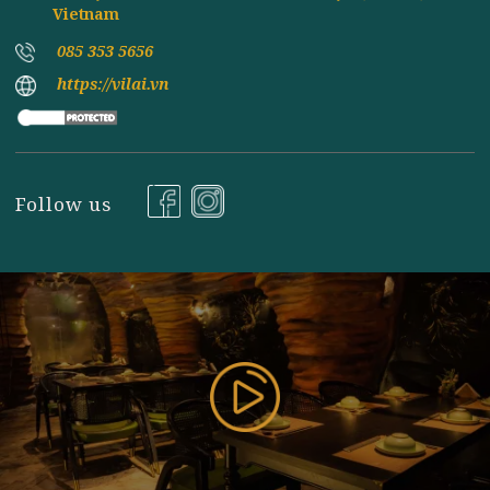
Đăng ký nhận tin
177 Bùi Thị Xuân, P. Nguyễn Du, Q. Hai Bà Trưng, TP
Hà Nội ( Gần Vincom Center Bà Triệu ), Hanoi,
Vietnam