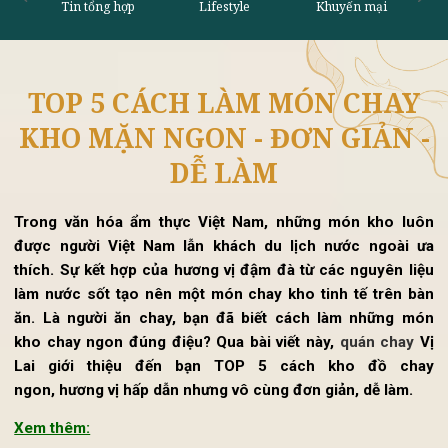
TOP 5 CÁCH LÀM MÓN CHAY
Tin tổng hợp
Lifestyle
Khu
KHO MẶN NGON - ĐƠN GIẢN 
DỄ LÀM
Trong văn hóa ẩm thực Việt Nam, những món kho luô
được người Việt Nam lẫn khách du lịch nước ngoài ư
thích. Sự kết hợp của hương vị đậm đà từ các nguyên li
làm nước sốt tạo nên một món chay kho tinh tế trên b
ăn. L
à người ăn chay, bạn đã biết cách làm những m
kho
chay
ngon đúng điệu? Qua bài viết này,
quán chay
V
Lai giới thiệu đến bạn TOP 5 cách kho đồ cha
ngon, hương vị hấp dẫn nhưng vô cùng đơn giản, dễ làm.