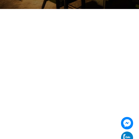
085 353 5656
https://vilai.vn
Follow us