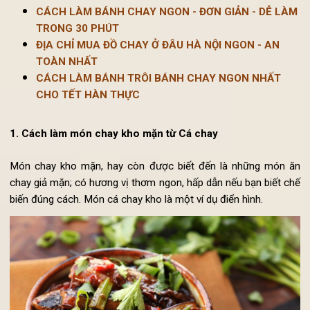
Xem thêm:
CÁCH LÀM BÁNH CHAY NGON - ĐƠN GIẢN - DỄ LÀ
TRONG 30 PHÚT
ĐỊA CHỈ MUA ĐỒ CHAY Ở ĐÂU HÀ NỘI NGON - AN
TOÀN NHẤT
CÁCH LÀM BÁNH TRÔI BÁNH CHAY NGON NHẤT
CHO TẾT HÀN THỰC
1. Cách làm món chay kho mặn từ Cá chay
Món chay kho mặn, hay còn được biết đến là những món 
chay giả mặn; có hương vị thơm ngon, hấp dẫn nếu bạn biết c
biến đúng cách. Món cá chay kho là một ví dụ điển hình.