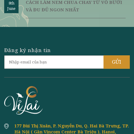
THỰC ĐƠN ĂN CHAY ĐÚNG CÁCH THEO
8th
June
KHOA HỌC NGHIÊN CỨU
CÁCH NẤU BÚN MẮM CHAY MIỀN NAM
8th
June
NGON - ĐẬM ĐÀ HƯƠNG VỊ
HƯỚNG DẪN CÁCH LÀM NƯỚC MẮM CHAY
8th
June
NGON TỪ ĐẬU NÀNH
SÁCH DẠY NẤU ĂN CHAY CÁC MÓN ĂN
8th
June
HÀNG NGÀY VÀ ĐÃI TIỆC
CÁCH LÀM NEM CHUA CHAY TỪ VỎ BƯỞI
8th
June
VÀ ĐU ĐỦ NGON NHẤT