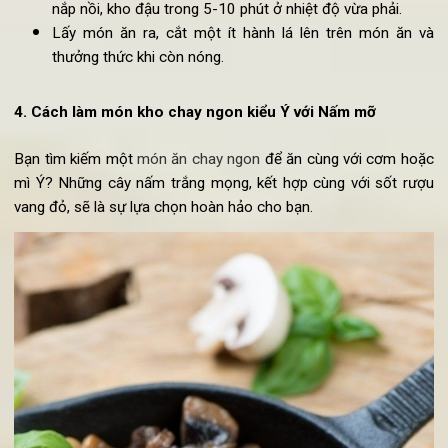
khoảng 4-5cm. Sau đó cho vào giấy khô để thấm hết 
trong đậu phụ.
Đun nóng chảo, cho dầu ăn vào rồi bỏ đậu phụ vào rá
Trong khi rán, lật đều và nhẹ tay để đậu phụ chín vàng đ
ở tất cả các mặt.
Khi đã rán xong đậu, bỏ đậu vào giấy thấm dầu. Sau 
đổ sốt xì dầu cùng với đậu phụ vào trong nồi kho, c
thêm một ít ớt tươi vào. Cho thêm khoảng 100-20
nước vào nồi kho để tránh nồi bị cháy. Cuối cùng, đó
nắp nồi, kho đậu trong 5-10 phút ở nhiệt độ vừa phải.
Lấy món ăn ra, cắt một ít hành lá lên trên món ăn 
thưởng thức khi còn nóng.
4. Cách làm món kho chay ngon kiểu Ý với
Nấm mỡ
Bạn tìm kiếm một
món ăn chay ngon
để ăn cùng với cơm ho
mì Ý? Những cây nấm trắng mọng, kết hợp cùng với sốt rư