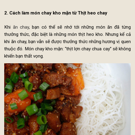
cho vừa vị.
Cuối cùng, cho tấ cả nguyên liệu đã chuẩn bị vào tro
nồi kho, đóng nắp lại và để ở nhiệt độ trung bình tro
khoảng 30-40 phút. Nêm thêm một ít muối và đường và
Khi đã chín, cho món kho chay ra đĩa và thưởng thức.
2. Cách làm món chay kho mặn từ Thịt heo chay
Khi
ăn chay
, bạn có thể sẽ nhớ tới những món ăn đã từ
thưởng thức, đặc biệt là những món thịt heo kho. Nhưng kể 
khi ăn chay, bạn vẫn sẽ được thưởng thức những hương vị qu
thuộc đó. Món chay kho mặn: “thịt lợn chay chua cay” sẽ khô
khiến bạn thất vọng.