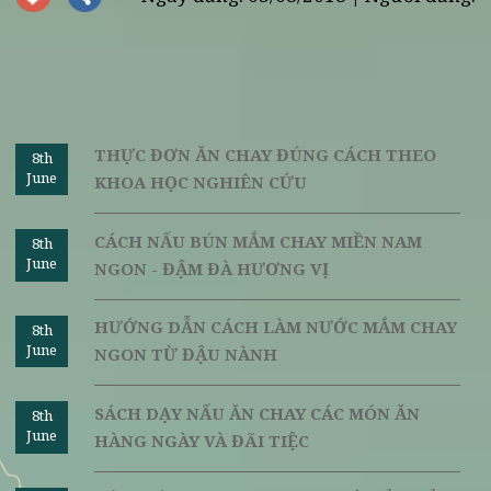
nắp lại và đun khoảng 5-10 phút.
Đưa món ăn ra và thưởng thức.
Nếu là một người nội trợ thông thái, chắc chắn bạn sẽ khô
thể bỏ qua
các món mặn chay
giàu dinh dưỡng, đậm đà hươ
vị trên. Tuynhiên, nếu bạn không có thời gian để tự nấu cho b
thân và gia đình, nhà hàng Vị Lai luôn chào
đón
bạn đến 
thưởng thức những món chay thực dưỡng trong không gian y
tĩnh, an lành giữa lòng Hà Nội. Tại Vị Lai, không chỉ những m
kho chay, thực khách còn có thể tìm thấy những món cu
chay, bánh chay được chế biến tinh tế. Để đặt bàn Quý th
khách vui lòng gọi điện tới Hotline:
0125 353 5656
.
Nguồn:
vilai.
Ngày đăng: 03/08/2018 | Người đăng