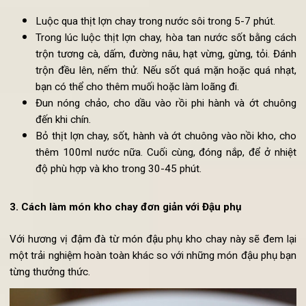
45g hạt vừng
2 nhánh tỏi (bóc vỏ, băm nhuyễn)
15g gừng tươi (băm nhuyễn(
100g đường nâu
Cách
làm món chay kho mặn ngon từ thịt heo chay
:
Luộc qua thịt lợn chay trong nước sôi trong 5-7 phút.
Trong lúc luộc thịt lợn chay, hòa tan nước sốt bằng cá
trộn tương cà, dấm, đường nâu, hạt vừng, gừng, tỏi. Đá
trộn đều lên, nếm thử. Nếu sốt quá mặn hoặc quá nhạ
bạn có thể cho thêm muối hoặc làm loãng đi.
Đun nóng chảo, cho dầu vào rồi phi hành và ớt chuô
đến khi chín.
Bỏ thịt lợn chay, sốt, hành và ớt chuông vào nồi kho, c
thêm 100ml nước nữa. Cuối cùng, đóng nắp, để ở nhi
độ phù hợp và kho trong 30-45 phút.