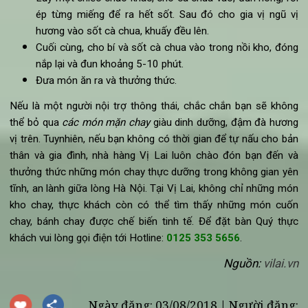
1 quả bí ngòi (thái miếng)
5 quả cà chua
5 nhánh tỏi (bóc vỏ, nghiền nhỏ)
30ml dầu ô-liu
2g ngũ vị hương
Muối kosher
Hạt tiêu
Cách
làm
món kho chay ngon với
Bí ngòi-cà chua
:
Đun nóng dầu ô-liu trong chảo rồi cho tỏi vào đảo.
Tiếp đến, bỏ bí ngòi cùng một ít muối, hạt tiêu rồi đảo đ
lên khoảng 4-5 phút.
Lấy một chiếc chảo khác, cho cà chua vào, đun nóng, r
ép từng miếng để ra hết sốt. Sau đó cho gia vị ngũ 
hương vào sốt cà chua, khuấy đều lên.
Cuối cùng, cho bí và sốt cà chua vào trong nồi kho, đó