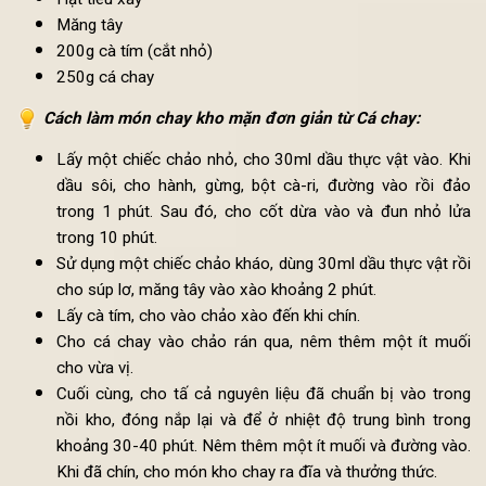
15g đường
450ml cốt dừa
Muối
Hạt tiêu xay
Măng tây
200g cà tím (cắt nhỏ)
250g cá chay
Cách làm món chay kho mặn đơn giản từ Cá chay:
Lấy một chiếc chảo nhỏ, cho 30ml dầu thực vật vào. K
dầu sôi, cho hành, gừng, bột cà-ri, đường vào rồi đ
trong 1 phút. Sau đó, cho cốt dừa vào và đun nhỏ l
trong 10 phút.
Sử dụng một chiếc chảo kháo, dùng 30ml dầu thực vật r
cho súp lơ, măng tây vào xào khoảng 2 phút.
Lấy cà tím, cho vào chảo xào đến khi chín.
Cho cá chay vào chảo rán qua, nêm thêm một ít mu