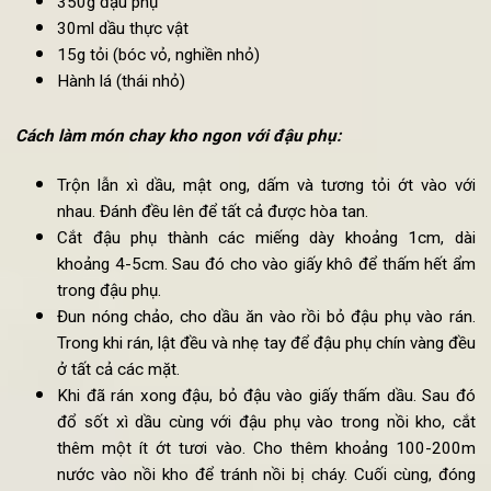
Nguyên liệu
làm món kho chay đơn giản với Đậu phụ:
30ml xì dầu
30ml mật ong
5ml dấm
5g nước tương tỏi ớt
350g đậu phụ
30ml dầu thực vật
15g tỏi (bóc vỏ, nghiền nhỏ)
Hành lá (thái nhỏ)
Cách làm món chay kho ngon với đậu phụ:
Trộn lẫn xì dầu, mật ong, dấm và tương tỏi ớt vào v
nhau. Đánh đều lên để tất cả được hòa tan.
Cắt đậu phụ thành các miếng dày khoảng 1cm, d