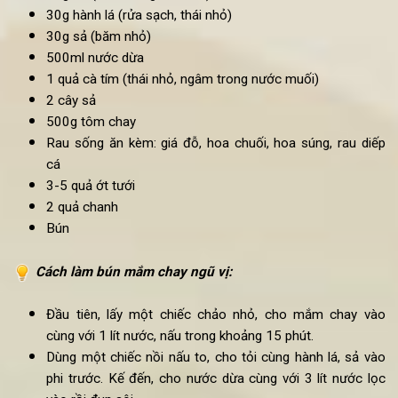
Nguyên liệu
làm bún mắm chay ngũ vị
:
200g mắm chay
200g cá chay
30g tỏi (bóc vỏ, nghiền nhỏ)
30g hành lá (rửa sạch, thái nhỏ)
30g sả (băm nhỏ)
500ml nước dừa
1 quả cà tím (thái nhỏ, ngâm trong nước muối)
2 cây sả
500g tôm chay
Rau sống ăn kèm: giá đỗ, hoa chuối, hoa súng, rau di
cá
3-5 quả ớt tưới
2 quả chanh
Bún