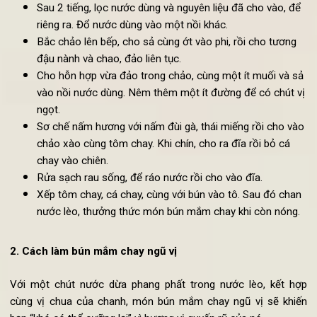
Đầu tiên, ta bắt đầu với việc chế biến nước dùng. Cho cá
loại rau củ đã thái (bắp cải, củ cải trắng, sắn, cải muối, lê
cùng 2.5g muối và sả vào trong nồi. Cho 1 lít nước vào,
thêm một ít đường rồi đun sôi. Sau đó, cho nhỏ lửa, đón
nắp, để hầm liên tục trong khoảng 2 tiếng.
Sau 2 tiếng, lọc nước dùng và nguyên liệu đã cho vào, để
riêng ra. Đổ nước dùng vào một nồi khác.
Bắc chảo lên bếp, cho sả cùng ớt vào phi, rồi cho tương
đậu nành và chao, đảo liên tục.
Cho hỗn hợp vừa đảo trong chảo, cùng một ít muối và s
vào nồi nước dùng. Nêm thêm một ít đường để có chút v
ngọt.
Sơ chế nấm hương với nấm đùi gà, thái miếng rồi cho và
chảo xào cùng tôm chay. Khi chín, cho ra đĩa rồi bỏ cá
chay vào chiên.
Rửa sạch rau sống, để ráo nước rồi cho vào đĩa.
Xếp tôm chay, cá chay, cùng với bún vào tô. Sau đó cha
nước lèo, thưởng thức món bún mắm chay khi còn nóng.