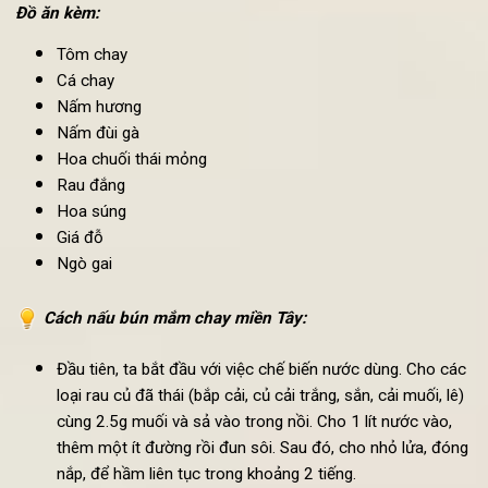
Quả su su: 100g (thái nhỏ)
Củ cải muối: 1 củ
50g chao đóng hộp
Đồ ăn kèm:
Tôm chay
Cá chay
Nấm hương
Nấm đùi gà
Hoa chuối thái mỏng
Rau đắng
Hoa súng
Giá đỗ
Ngò gai
Cách nấu bún mắm chay miền Tây: