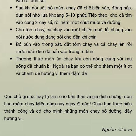
Cách
làm bún mắm chay ngũ vị
:
Đầu tiên, lấy một chiếc chảo nhỏ, cho mắm chay v
cùng với 1 lít nước, nấu trong khoảng 15 phút.
Dùng một chiếc nồi nấu to, cho tỏi cùng hành lá, sả v
phi trước. Kế đến, cho nước dừa cùng với 3 lít nước l
vào rồi đun sôi.
Sau khi nồi sôi, bỏ mắm chay đã chế biến vào, đóng nắ
đun sôi nhỏ lửa khoảng 5-10 phút. Tiếp theo, cho cà t
vào cùng 2 cây sả, rồi nêm một chút muối và đường.
Cho tôm chay, cá chay vào một chiếc muôi lỗ, nhúng v
nồi nước dùng đang sôi cho đến khi chín.
Bỏ bún vào trong bát, đặt tôm chay và cá chay lên r
rước nước lèo đã nấu vào trong tô bún.
Thưởng thức
món ăn chay
khi còn nóng cùng với r
sống đã chuẩn bị. Ngoài ra bạn có thể cho thêm một ít 
và chanh để hương vị thêm đậm đà.