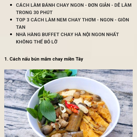
Xem thêm:
CÁCH LÀM BÁNH CHAY NGON - ĐƠN GIẢN - DỄ LÀ
TRONG 30 PHÚT
TOP 3 CÁCH LÀM NEM CHAY THƠM - NGON - GIÒN
TAN
NHÀ HÀNG BUFFET CHAY HÀ NỘI NGON NHẤT
KHÔNG THỂ BỎ LỠ
1. Cách nấu bún mắm chay miền Tây