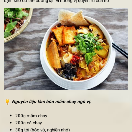
2. Cách làm bún mắm chay ngũ vị
Với một chút nước dừa phang phất trong nước lèo, kết h
cùng vị chua của chanh, món bún mắm chay ngũ vị sẽ khi
bạn “khó có thể cưỡng lại” vì hương vị quyến rũ của nó.