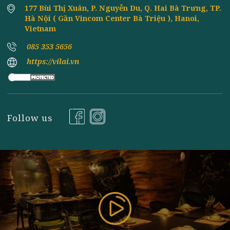
Đăng ký nhận tin
177 Bùi Thị Xuân, P. Nguyễn Du, Q. Hai Bà Trưng, TP
Hà Nội ( Gần Vincom Center Bà Triệu ), Hanoi,
Vietnam
085 353 5656
https://vilai.vn