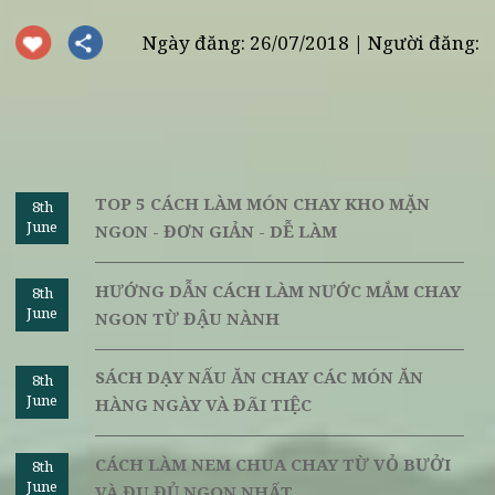
Còn chờ gì nữa, hãy tự làm cho bản thân và gia đình những m
bún mắm chay Miền nam này ngay đi nào! Chúc bạn thực hi
thành công và có cho mình những món chay bổ dưỡng, đ
hương vị.
Nguồn:
vilai.
Ngày đăng: 26/07/2018 | Người đăng
TOP 5 CÁCH LÀM MÓN CHAY KHO MẶN
8th
June
NGON - ĐƠN GIẢN - DỄ LÀM