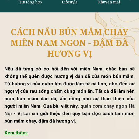
CÁCH NẤU BÚN MẮM CHAY
Tin tổng hợp
Lifestyle
Khu
MIỀN NAM NGON - ĐẬM ĐÀ
HƯƠNG VỊ
Nếu đã từng có cơ hội đến với miền Nam, chắc bạn s
không thể quên được hương vị dân dã của món bún mắ
Từ hương vị của nước lèo được làm từ cá linh, cho đến 
ngọt vị của rau sống chấm cùng món ăn. Tất cả đã làm n
món bún mắm dân dã, ấm nồng như sự thân thiện củ
người miền Nam.
Qua bài viết này,
quán cơm chay ngon H
Nội
- Vị Lai xin giới thiệu đến quý bạn đọc cách làm m
bún mắm chay, đậm đà hương vị.