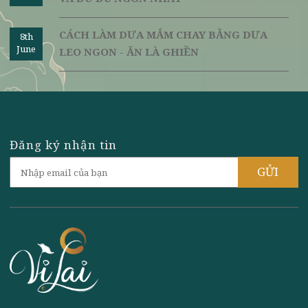
HƯỚNG DẪN CÁCH LÀM NƯỚC MẮM CHAY
8th
June
NGON TỪ ĐẬU NÀNH
SÁCH DẠY NẤU ĂN CHAY CÁC MÓN ĂN
8th
June
HÀNG NGÀY VÀ ĐÃI TIỆC
CÁCH LÀM NEM CHUA CHAY TỪ VỎ BƯỞI
8th
June
VÀ ĐU ĐỦ NGON NHẤT
CÁCH LÀM DƯA MẮM CHAY BẰNG DƯA
8th
June
LEO NGON - ĂN LÀ GHIỀN