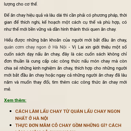
chất béo một cách khó khăn và nặng nề như khi hấp thụ thị
thực phẩm chay đủ khả năng cung cấp chất dinh dưỡng và nă
lượng cho cơ thể.
Để ăn chay hiệu quả và lâu dài thì cần phải có phương pháp, th
gian để thích nghi, kế hoạch một cách cụ thể và phù hợp, 
như thế mới bền vững và dần hình thành thói quen
ăn chay
.
Hiểu được những băn khoăn của người mới bắt đầu ăn cha
quán cơm chay ngon ở Hà Nội
- Vị Lai xin giới thiệu một 
cuốn sách dạy nấu ăn chay, đây là các cuốn sách không c
đơn thuần là cung cấp các công thức nấu món chay mà c
chia sẻ những kinh nghiệm ăn chay, thích hợp cho những ngư
mới bắt đầu ăn chay hoặc ngay cả những người ăn chay đã l
năm và muốn thay đổi, tìm thêm các công thức ăn chay m
mẻ.
Xem thêm:
CÁCH LÀM LẨU CHAY TỪ QUÁN LẨU CHAY NGON