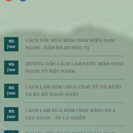
tìm được cuốn sách dạy nấu ăn chay phù hợp. Nếu bạn là m
người bận rộn và muốn tìm một chốn yên lành với những m
ăn chay bổ dưỡng, Vị Lại hoan hỉ chào đón Quý thực khách t
thưởng thức và khởi đầu cho một lối sống ăn chay lành mạ
tại địa chỉ: số 67 Lý Thường Kiệt, Hoàn Kiếm, Hà Nội. Để đ
bàn Quý thực khách vui lòng gọi điện tới Hotline:
0125 35
5656
.
Nguồn:
vilai.
Ngày đăng: 25/07/2018 | Người đăng
CÁCH NẤU BÚN MẮM CHAY MIỀN NAM
8th
June