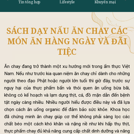
SÁCH DẠY NẤU ĂN CHAY CÁ
Tin tổng hợp
Lifestyle
Khu
MÓN ĂN HÀNG NGÀY VÀ ĐÃI
TIỆC
Ăn chay đang trở thành một xu hướng mới trong ẩm thực Vi
Nam. Nếu như trước kia quan niệm ăn chay chỉ dành cho nhữ
người theo đạo Phật hoặc người lớn tuổi thì giờ đây, trước 
nguy hại của thực phẩm bẩn và thói quen ăn uống bừa bã
không có kế hoạch và lạm dụng thịt, cá, đồ mặn dẫn đến bệ
tật ngày càng nhiều. Nhiều người hiểu được điều này và đã l
chọn cách ăn uống organic để đảm bảo sức khỏe. Khoa h
đã chứng minh ăn chay giúp cơ thể không phải sàng lọc c