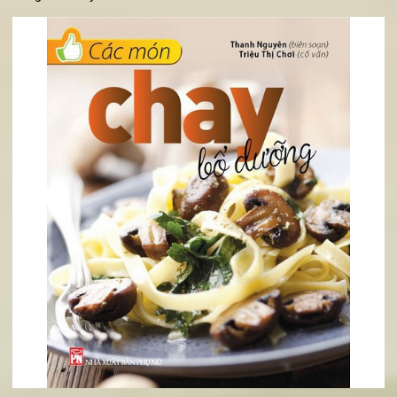
4. Sách dạy nấu ăn chay - các món chay bổ dưỡng
Cuốn sách với nhiều công thức dạy nấu ăn chay mới lạ, nguy
liệu là sự kết hợp hài hòa mà lại dễ kiếm tại các chợ hoặc si
thị. Hình ảnh minh họa trong cuốn sách này là những hình ch
thực tế rất đẹp mắt, diễn tả được độ tươi ngon, màu sắc h
dẫn của món chay, chắc chắn sẽ làm bạn muốn thử sức với c
công thức này.