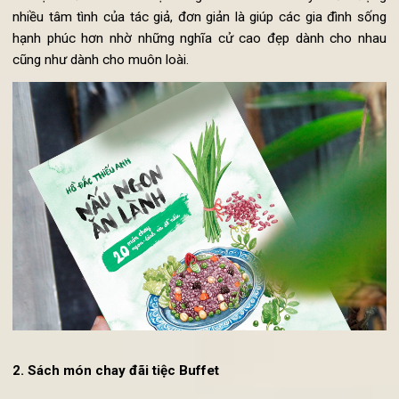
bếp.Bên cạnh những nội dung bổ ích, đậm tính nhân văn thì hì
thức trình bày, minh họa chủ yếu của cuốn sách dạy nấu
chay
này là những hình vẽ tay đơn giản, thân thiện, gần gũi. Đ
là một cuốn sách có nội dung và cách trình bày chứa đự
nhiều tâm tình của tác giả, đơn giản là giúp các gia đình số
hạnh phúc hơn nhờ những nghĩa cử cao đẹp dành cho nh
cũng như dành cho muôn loài.