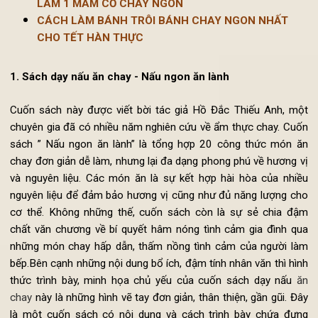
NHẤT Ở HÀ NỘI
THỰC ĐƠN MÂM CỖ CHAY GỒM NHỮNG GÌ? CÁCH
LÀM 1 MÂM CỖ CHAY NGON
CÁCH LÀM BÁNH TRÔI BÁNH CHAY NGON NHẤT
CHO TẾT HÀN THỰC
1. Sách dạy nấu ăn chay - Nấu ngon ăn lành
Cuốn sách này được viết bời tác giả Hồ Đắc Thiếu Anh, m
chuyên gia đã có nhiều năm nghiên cứu về ẩm thực chay. Cu
sách ” Nấu ngon ăn lành” là tổng hợp 20 công thức món 
chay đơn giản dễ làm, nhưng lại đa dạng phong phú về hương 
và nguyên liệu. Các món ăn là sự kết hợp hài hòa của nhi
nguyên liệu để đảm bảo hương vị cũng như đủ năng lượng c
cơ thể. Không những thế, cuốn sách còn là sự sẻ chia đ
chất văn chương về bí quyết hâm nóng tình cảm gia đình q
những món chay hấp dẫn, thấm nồng tình cảm của người l