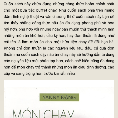
2.
Sách món chay đãi tiệc
Buffet
Cuốn sách này chứa đựng những công thức hoàn chỉnh nh
cho một bữa tiệc buffet chay. Như cuốn sách phía trên ma
đậm tính nghệ thuật và văn chương thì ở cuốn sách này bạn 
tìm thấy những công thức nấu ăn đa dạng, phong phú và h
mỹ hơn, phù hợp với những ngày bạn muốn thử thách mình l
những món ăn khó hơn, cầu kỳ hơn, hay đơn thuần là đúng n
cái tên là làm món ăn cho một bữa tiệc chay để đãi bạn b
Không chỉ đơn thuần là các nguyên liệu rau, đậu, củ quả đ
thuần mà cuốn sách dạy nâu ăn chay này sẽ hướng dẫn ta dù
các nguyên liệu mới phức tạp hơn, cách chế biến cũng đa dạ
hơn để món chay trở thành những món ăn giàu dinh dưỡng, c
cấp và sang trọng hơn trước kia rất nhiều.