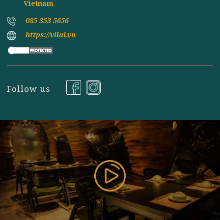
Đăng ký nhận tin
177 Bùi Thị Xuân, P. Nguyễn Du, Q. Hai Bà Trưng, TP
Hà Nội ( Gần Vincom Center Bà Triệu ), Hanoi,
Vietnam
085 353 5656
https://vilai.vn