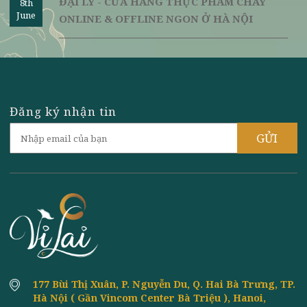
NGON - ĐẬM ĐÀ HƯƠNG VỊ
HƯỚNG DẪN CÁCH LÀM NƯỚC MẮM CHAY
8th
June
NGON TỪ ĐẬU NÀNH
CÁCH LÀM NEM CHUA CHAY TỪ VỎ BƯỞI
8th
June
VÀ ĐU ĐỦ NGON NHẤT
CÁCH LÀM DƯA MẮM CHAY BẰNG DƯA
8th
June
LEO NGON - ĂN LÀ GHIỀN
ĐẠI LÝ - CỬA HÀNG THỰC PHẨM CHAY
8th
June
ONLINE & OFFLINE NGON Ở HÀ NỘI