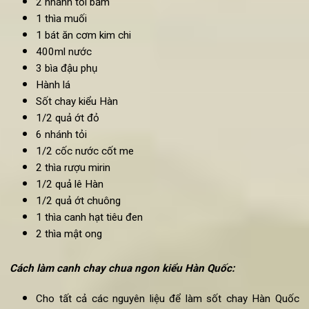
Nguyên liệu làm món
canh chay chua
ngon kiểu Hàn
Quốc:
1 thìa dầu oliu
1/4 của hành tây thái miếng
6-7 cây nấm mỡ thái mỏng
2 nhánh tỏi băm
1 thìa muối
1 bát ăn cơm kim chi
400ml nước
3 bìa đậu phụ