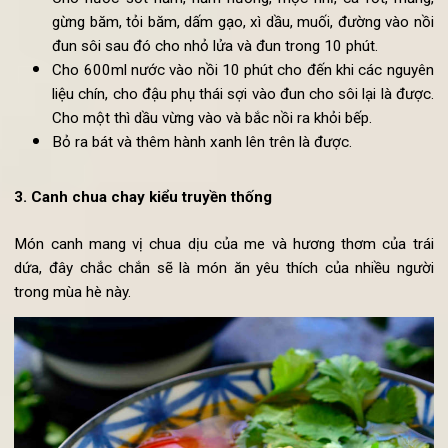
1 thìa hành lá thái nhỏ
Cách
làm canh chua chay ngon kiểu Trung Quốc
:
Ngâm mộc nhĩ trong nước nóng 30 phút cho nở ra rồi r
sạch bụi bẩn bám vào, bỏ gốc và thái nhỏ.
Nấm hương ngâm nước nóng để nở ra hết cỡ, rửa sạ
bụi bẩn rồi thái nhỏ.
Cho nước sốt nấm, nấm hương, mộc nhĩ, cà rốt, măn
gừng băm, tỏi băm, dấm gạo, xì dầu, muối, đường vào n
đun sôi sau đó cho nhỏ lửa và đun trong 10 phút.
Cho 600ml nước vào nồi 10 phút cho đến khi các nguy
liệu chín, cho đậu phụ thái sợi vào đun cho sôi lại là đượ
Cho một thì dầu vừng vào và bắc nồi ra khỏi bếp.
Bỏ ra bát và thêm hành xanh lên trên là được.
3. Canh chua
chay
kiểu truyền thống