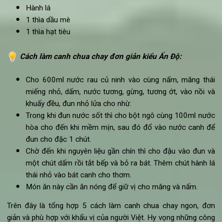
Nguyên liệu
làm món canh chua chay đơn giản kiểu Ấn
Độ
:
800ml nước hầm rau củ
8 cây nấm đông cô thái mỏng
100g măng thái miếng
1/4 cốc dấm
1/4 cốc xì dầu
2 thìa bột gừng
1 thìa tương ớt
1/4 thìa bột ngô
2 bìa đậu phụ
Hành lá