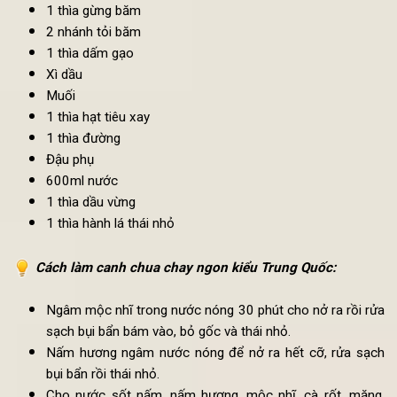
Quốc:
20g mộc nhĩ
20g nấm hương
1 gói sốt nấm (có thể mua tại siêu thị)
1 củ cà rốt thái lát mỏng
100g măng củ
1 thìa gừng băm
2 nhánh tỏi băm
1 thìa dấm gạo
Xì dầu
Muối
1 thìa hạt tiêu xay
1 thìa đường
Đậu phụ
600ml nước
1 thìa dầu vừng