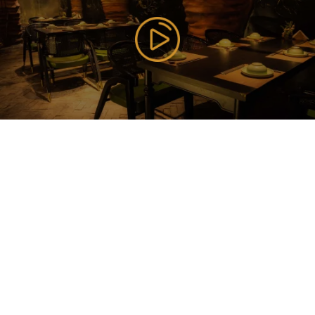
177 Bùi Thị Xuân, P. Nguyễn Du, Q. Hai Bà Trưng, TP
Hà Nội ( Gần Vincom Center Bà Triệu ), Hanoi,
Vietnam
085 353 5656
https://vilai.vn
Follow us