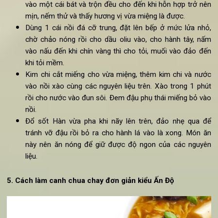
Hành lá
Sốt chay kiểu Hàn
1/2 quả ớt đỏ
6 nhánh tỏi
1/2 cốc nước cốt me
2 thìa rượu mirin
1/2 quả lê Hàn
1/2 quả ớt chuông
1 thìa canh hạt tiêu đen
2 thìa mật ong
Cách
làm
canh chay chua
ngon kiểu Hàn Quốc
:
Cho tất cả các nguyên liệu để làm sốt chay Hàn Qu
vào một cái bát và trộn đều cho đến khi hỗn hợp trở n
mịn, nếm thử và thấy hương vị vừa miệng là được.
Dùng 1 cái nồi đá cỡ trung, đặt lên bếp ở mức lửa nh
chờ chảo nóng rồi cho dầu oliu vào, cho hành tây, n