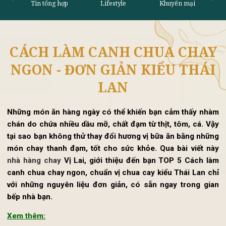
CÁCH LÀM CANH CHUA CHA
Tin tổng hợp
Lifestyle
Khu
NGON - ĐƠN GIẢN KIỂU THÁ
LAN
Những món ăn hàng ngày có thể khiến bạn cảm thấy nh
chán do chứa nhiều dầu mỡ, chất đạm từ thịt, tôm, cá. V
tại sao bạn không thử thay đổi hương vị bữa ăn bằng nhữ
món chay thanh đạm, tốt cho sức khỏe. Qua bài viết n
nhà hàng chay
Vị Lai, giới thiệu đến bạn TOP 5 Cách l
canh chua chay ngon, chuẩn vị chua cay kiểu Thái Lan c
với những nguyên liệu đ
ơn giản, có sẵn ngay trong gi
bếp nhà bạn.