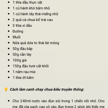
Nguyên liệu làm món
canh chua
chay
kiểu truyền thốn
1000ml nước
2 quả me
1 thìa dầu thực vật
1 củ hành khô băm nhỏ
1 củ hành tây thái miếng nhỏ
2 quả cà chua bổ trái cau
3 thìa xì dầu
Đường
Muối
Nửa quả dứa to thái lát mỏng