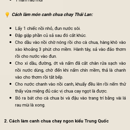
150g nấm sò
100g nấm kim châm
2 quả chanh (vắt lấy nước cốt)
5 quả cà chua bi bổ dọc
1 nắm rau mùi
Cách làm món
c
anh chua chay Thái Lan
:
Lấy 1 chiếc nồi nhỏ, đun nước sôi.
Đập giập phần củ sả sau đó cắt khúc.
Cho dầu vào nồi chờ nóng rồi cho cà chua, hàng khô v
xào khoảng 3 phút cho mềm. Hành tây, sả vào đảo th
rồi cho nước vào đun.
Cho xì dầu, đường, ớt và nấm đã cắt chân rửa sạch v
nồi nước dùng, chờ đến khi nấm chín mềm, thả là cha
vào cho thơm rồi tắt bếp.
Cho nước chanh vào nồi canh, khuấy đều lên rồi nếm t