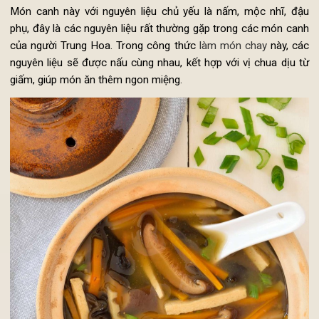
thấy vừa miệng đủ các vị chua cay ngọt là được.
Bỏ ra bát cho cà chua bi và đậu vào trang trí bằng vài 
rau mùi là xong.
2. C
ách làm canh chua chay ngon
kiểu Trung Quốc
Món canh này với nguyên liệu chủ yếu là nấm, mộc nhĩ, đ
phụ, đây là các nguyên liệu rất thường gặp trong các món ca
của người Trung Hoa. Trong công thức
làm món chay
này, c
nguyên liệu sẽ được nấu cùng nhau, kết hợp với vị chua dịu 
giấm, giúp món ăn thêm ngon miệng.