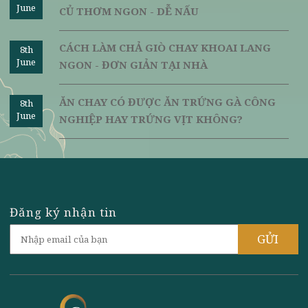
thức trên sẽ được bổ sung thêm vào sổ tay nấu ăn của bạ
Chúc bạn thành công!
Nguồn:
vilai.
Ngày đăng: 24/07/2018 | Người đăng
ĐẠI LÝ - CỬA HÀNG THỰC PHẨM CHAY
8th
June
ONLINE & OFFLINE NGON Ở HÀ NỘI
CÁCH NẤU CANH RONG BIỂN CHAY
8th
June
KHÔNG TANH - NGON - TẠI NHÀ