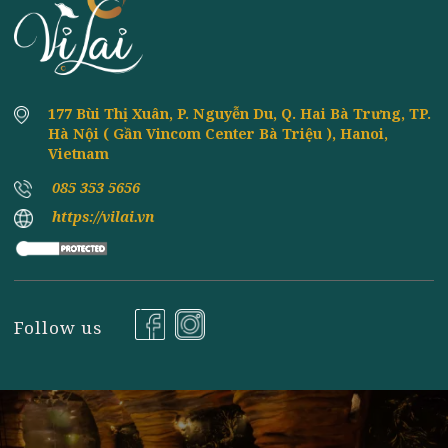
TOP 3 CÁCH LÀM MÓN CANH CHAY RAU
8th
June
CỦ THƠM NGON - DỄ NẤU
CÁCH LÀM CHẢ GIÒ CHAY KHOAI LANG
8th
June
NGON - ĐƠN GIẢN TẠI NHÀ
ĂN CHAY CÓ ĐƯỢC ĂN TRỨNG GÀ CÔNG
8th
June
NGHIỆP HAY TRỨNG VỊT KHÔNG?
Đăng ký nhận tin