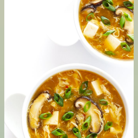
vào nấu đến khi chín vàng thì cho tỏi, muối vào đảo đ
khi tỏi mềm.
Kim chi cắt miếng cho vừa miệng, thêm kim chi và nư
vào nồi xào cùng các nguyên liệu trên. Xào trong 1 ph
rồi cho nước vào đun sôi. Đem đậu phụ thái miếng bỏ v
nồi.
Đổ sốt Hàn vừa pha khi nãy lên trên, đảo nhẹ qua 
tránh vỡ đậu rồi bỏ ra cho hành lá vào là xong. Món 
này nên ăn nóng để giữ được độ ngon của các nguy
liệu.
5. Cách làm canh chua chay đơn giản kiểu Ấn Độ