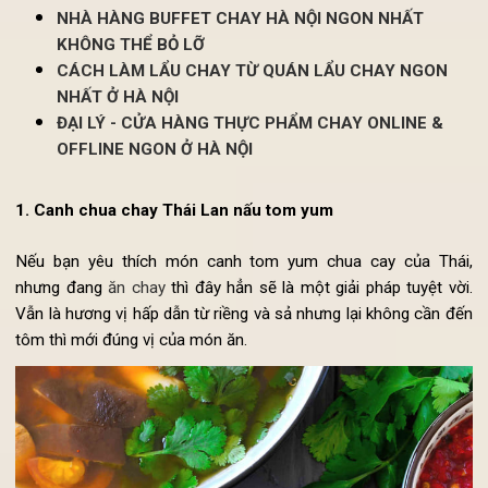
Xem thêm:
NHÀ HÀNG BUFFET CHAY HÀ NỘI NGON NHẤT
KHÔNG THỂ BỎ LỠ
CÁCH LÀM LẨU CHAY TỪ QUÁN LẨU CHAY NGON
NHẤT Ở HÀ NỘI
ĐẠI LÝ - CỬA HÀNG THỰC PHẨM CHAY ONLINE &
OFFLINE NGON Ở HÀ NỘI
1. Canh chua chay Thái Lan nấu
tom yum
Nếu bạn yêu thích món canh tom yum chua cay của Thá
nhưng đang
ăn chay
thì đây hẳn sẽ là một giải pháp tuyệt vờ
Vẫn là hương vị hấp dẫn từ riềng và sả nhưng lại không cần đ
tôm thì mới đúng vị của món ăn.