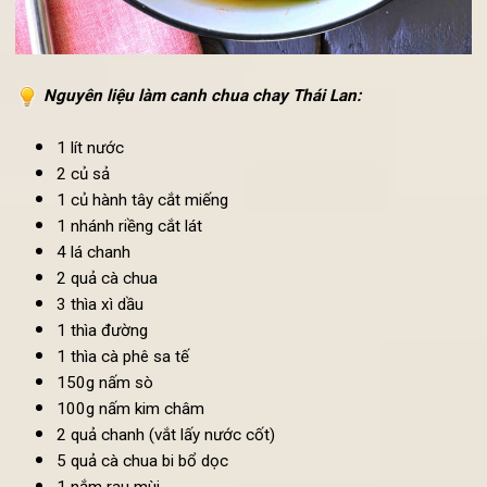
Nguyên liệu làm c
anh chua chay Thái Lan
:
1 lít nước
2 củ sả
1 củ hành tây cắt miếng
1 nhánh riềng cắt lát
4 lá chanh
2 quả cà chua
3 thìa xì dầu
1 thìa đường
1 thìa cà phê sa tế