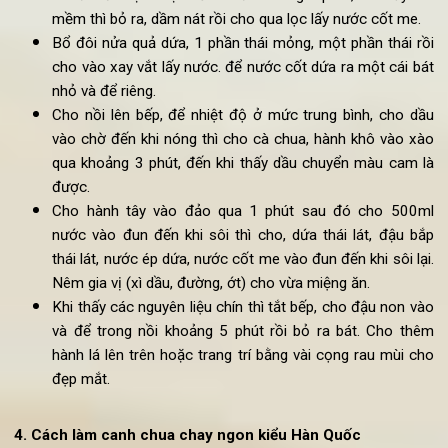
50g đậu bắp
50g cần tây
100g giá
150g đậu tươi cắt khối
1 nắm rau mùi
1 thìa ớt băm
Cách làm
canh chay chua
kiểu truyền thống
:
Cho 240ml nước vào đun sôi trong 1 chiếc nồi nhỏ. C
me đã rửa sạch cạo vỏ vào đun trong 2 phút, khi thấy 
mềm thì bỏ ra, dầm nát rồi cho qua lọc lấy nước cốt me.
Bổ đôi nửa quả dứa, 1 phần thái mỏng, một phần thái r
cho vào xay vắt lấy nước. để nước cốt dứa ra một cái b
nhỏ và để riêng.
Cho nồi lên bếp, để nhiệt độ ở mức trung bình, cho d
vào chờ đến khi nóng thì cho cà chua, hành khô vào x