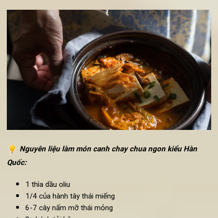
qua khoảng 3 phút, đến khi thấy dầu chuyển màu cam 
được.
Cho hành tây vào đảo qua 1 phút sau đó cho 500
nước vào đun đến khi sôi thì cho, dứa thái lát, đậu b
thái lát, nước ép dứa, nước cốt me vào đun đến khi sôi lạ
Nêm gia vị (xì dầu, đường, ớt) cho vừa miệng ăn.
Khi thấy các nguyên liệu chín thì tắt bếp, cho đậu non v
và để trong nồi khoảng 5 phút rồi bỏ ra bát. Cho th
hành lá lên trên hoặc trang trí bằng vài cọng rau mùi c
đẹp mắt.
4. Cách làm canh chua chay ngon kiểu Hàn Quốc