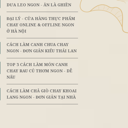
ến mại
Đối Tác Vị Lai
CÁCH LÀM DƯA MẮM CHAY B
NH -
8th
June
DƯA LEO NGON - ĂN LÀ GHIỀ
ĐẠI LÝ - CỬA HÀNG THỰC PH
8th
t nhiều món
June
CHAY ONLINE & OFFLINE NG
, đây là trở
Ở HÀ NỘI
ch nấu canh
CÁCH LÀM CANH CHUA CHAY
8th
June
NGON - ĐƠN GIẢN KIỂU THÁI 
TOP 3 CÁCH LÀM MÓN CANH
8th
June