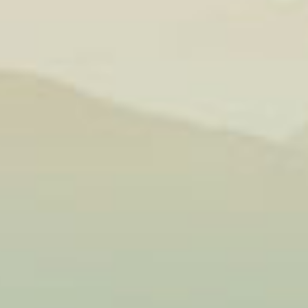
xào cùng
thể bỏ qua.
nồng của kim