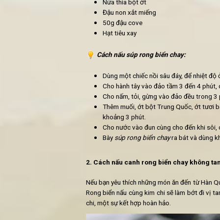
Nguyên liệu:
1 thìa canh dầu thực vật
Rong biển khô
1 củ hành tây băm nhỏ
300g nấm mỡ thái nhỏ
2 nhánh tỏi
1 thìa cà phê gừng băm
Muối
1 nửa thìa ớt bột hàn quốc
1 thìa dấm gạo
2 thìa nước tương
Nửa thìa bột ớt
Đậu non xắt miếng