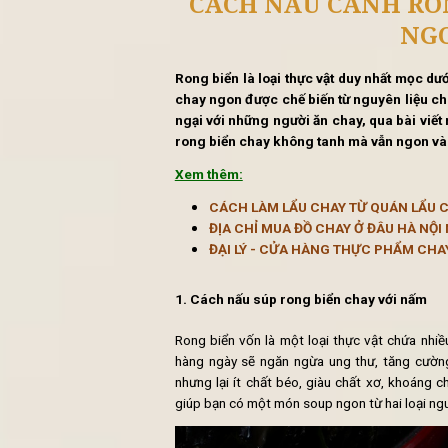
Tin 
CÁCH NẤU CAN
Rong biển là loại thực vật duy 
chay ngon được chế biến từ nguy
ngại với những người ăn chay, qu
rong biển chay không tanh mà v
Xem thêm:
CÁCH LÀM LẨU CHAY TỪ Q
ĐỊA CHỈ MUA ĐỒ CHAY Ở Đ