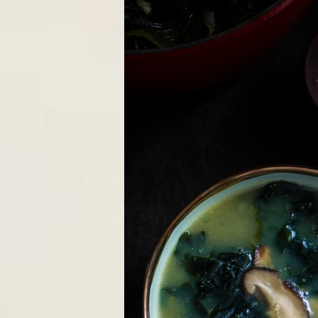
ĐẠI LÝ - CỬA HÀNG THỰC 
1. Cách nấu súp rong biển chay 
Rong biển vốn là một loại thực vậ
hàng ngày sẽ ngăn ngừa ung thư,
nhưng lại ít chất béo, giàu chất 
giúp bạn có một món soup ngon từ h