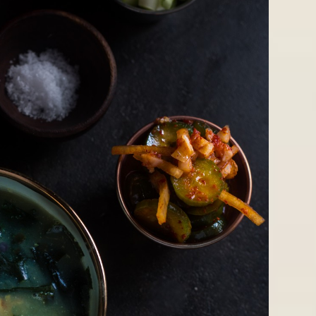
PHẨM CHAY ONLINE & OFFLINE NGON Ở HÀ NỘI
với nấm
t chứa nhiều chất dinh dưỡng, nhiều nghiên cứu đã chỉ ra rằng 
 tăng cường chức năng tuyến giáp. Và nấm cũng vậy, hàm lư
xơ, khoáng chất và các vitamin. Cách làm rong biển chay nấu sú
ai loại nguyên liệu bổ dưỡng này.