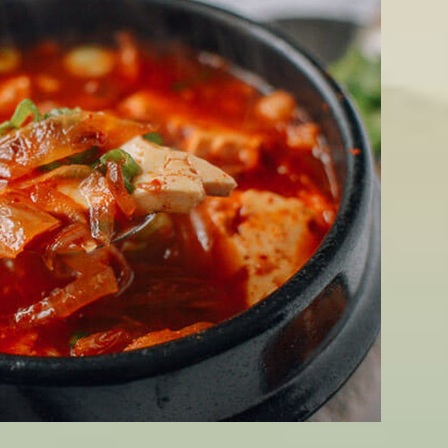
để nhiệt độ ở mức cao rồi cho dầu vào.
ến 4 phút, cho đến khi thấy hành chín mềm.
ều trong 3 phút.
c, ớt tươi băm nhỏ, nước tương, dấm, nấm và hạt đậu cove vào 
n khi sôi, cho đậu vào tắt bếp.
t và dùng khi nóng, như vậy là bạn đã hoàn thành xong món ăn.
 không tanh với kim chi
n từ Hàn Quốc thì đây sẽ là một công thức nấu đồ
ăn chay
không 
bớt đi vị tanh của rong biển, còn rong biển sẽ làm dịu đi vị cay 