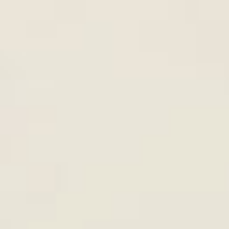
CHAY RAU CỦ THƠM NGON - D
NẤU
CÁCH LÀM CHẢ GIÒ CHAY KH
8th
June
LANG NGON - ĐƠN GIẢN TẠI 
ăn rong biển
ợng đạm cao
p với nấm sẽ