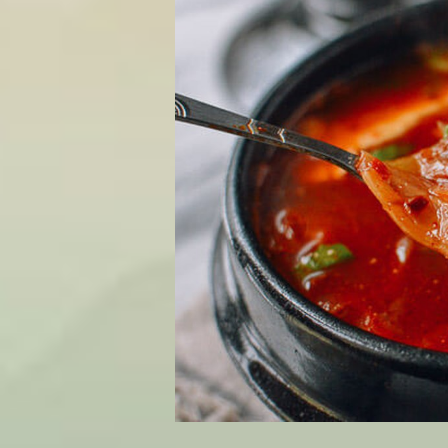
50g đậu cove
Hạt tiêu xay
Cách nấu súp rong biển chay:
Dùng một chiếc nồi sâu đáy, 
Cho hành tây vào đảo tầm 3 đ
Cho nấm, tỏi, gừng vào đảo đ
Thêm muối, ớt bột Trung Quố
khoảng 3 phút.
Cho nước vào đun cùng cho đế
Bày
súp rong biển chay
ra bá
2. Cách nấu canh rong biển chay
Nếu bạn yêu thích những món ăn đế
Rong biển nấu cùng kim chi sẽ làm 
chi, một sự kết hợp hoàn hảo.