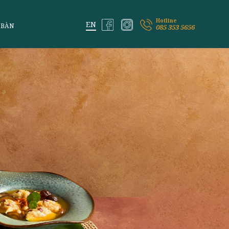
ỆM VỊ LAI
ĐẶT BÀN