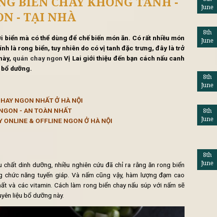
tổng hợp
Lifestyle
Khuy
H RONG BIỂN CHAY KHÔNG TA
NGON - TẠI NHÀ
nhất mọc dưới biển mà có thể dùng để chế biến món ăn. Có rấ
ên liệu chính là rong biển, tuy nhiên
do có vị tanh đặc trưng
a bài viết này,
quán chay ngon
Vị Lai giới thiệu đến bạn cá
ẫn ngon và bổ dưỡng.
UÁN LẨU CHAY NGON NHẤT Ở HÀ NỘI
ÂU HÀ NỘI NGON - AN TOÀN NHẤT