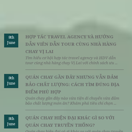
luôn được nhắc đến đầu tiên?
Khám phá quán chay giữa lòng Hà Nội: Hành trìn
tìm về sự an yên tại Vị Lai
Ẩm thực chay: Nghệ thuật chế biến món Việt theo
phong vị Vị Lai
Nguyên liệu sạch trong ẩm thực chay - Bí quyết
tạo vị ngon tự nhiên
Ăn chay 100 ngày và những điều bạn nên biết
Ngày đăng: 12/03/2026 | Người đăng