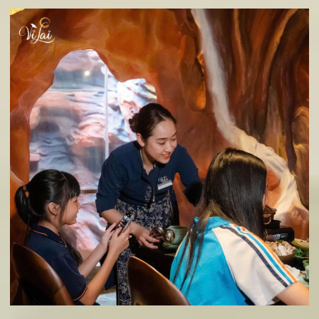
thái. Điều này giúp thực khách cảm nhận rõ hơn
sự an yên trong bữa ăn.
Vị Lai và trải nghiệm ăn chay đầu tháng
Tại Hà Nội, nhà hàng chay Vị Lai là điểm đến đượ
nhiều người lựa chọn khi ăn chay đầu tháng.
Không gian trầm lắng cùng thực đơn chay thanh
đạm giúp thực khách khởi đầu tháng mới trong s
nhẹ nhõm và cân bằng.