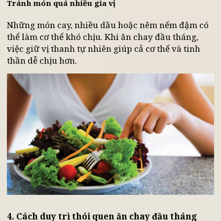
Dù thanh đạm, bữa ăn chay đầu tháng vẫn cần đủ
chất. Các loại đậu, nấm, hạt và ngũ cốc giúp bổ
sung đạm thực vật và năng lượng bền vững. Việc
ăn chay đúng cách giúp cơ thể không bị mệt mỏi
khi bước vào tháng mới.
Tránh món quá nhiều gia vị
Những món cay, nhiều dầu hoặc nêm nếm đậm có
thể làm cơ thể khó chịu. Khi ăn chay đầu tháng,
việc giữ vị thanh tự nhiên giúp cả cơ thể và tinh
thần dễ chịu hơn.