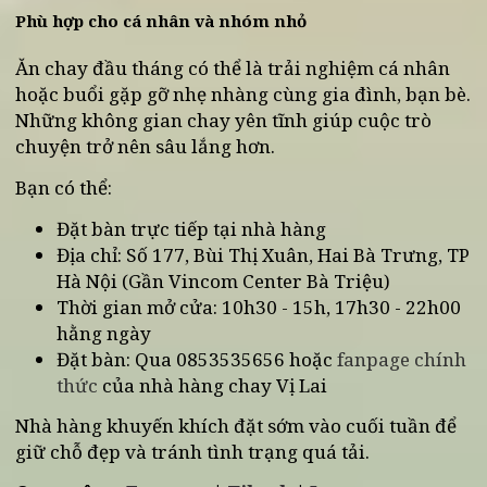
Phù hợp cho cá nhân và nhóm nhỏ
Ăn chay đầu tháng có thể là trải nghiệm cá nhân
hoặc buổi gặp gỡ nhẹ nhàng cùng gia đình, bạn bè
Những không gian chay yên tĩnh giúp cuộc trò
chuyện trở nên sâu lắng hơn.