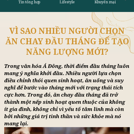
VÌ SAO NHIỀU NGƯỜI CHỌN
Tin tổng hợp
Lifestyle
Khu
ĂN CHAY ĐẦU THÁNG ĐỂ TẠ
NĂNG LƯỢNG MỚI?
Trong văn hóa Á Đông, thời điểm đầu tháng luô
mang ý nghĩa khởi đầu. Nhiều người lựa chọn
điều chỉnh thói quen sinh hoạt, ăn uống và suy
nghĩ để bước vào tháng mới với trạng thái tích
cực hơn. Trong đó, ăn chay đầu tháng đã trở
thành một nếp sinh hoạt quen thuộc của không
ít gia đình, không chỉ vì yếu tố tâm linh mà còn
bởi những giá trị tinh thần và sức khỏe mà nó