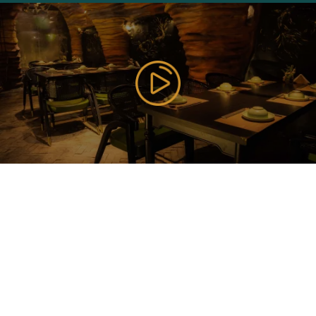
177 Bùi Thị Xuân, P. Nguyễn Du, Q. Hai Bà Trưng, TP
Hà Nội ( Gần Vincom Center Bà Triệu ), Hanoi,
Vietnam
085 353 5656
https://vilai.vn
Follow us