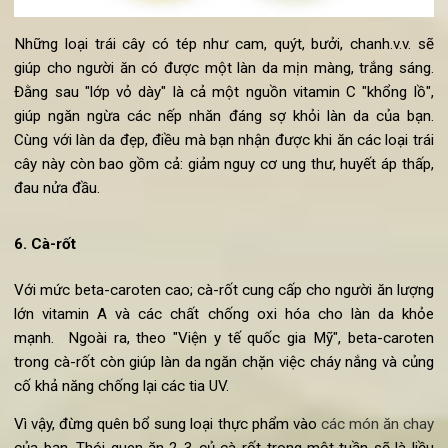
Những loại trái cây có tép như cam, quýt, bưởi, chanh.v.v. 
giúp cho người ăn có được một làn da mịn màng, trắng sán
Đằng sau "lớp vỏ dày" là cả một nguồn vitamin C "khổng lồ
giúp ngăn ngừa các nếp nhăn đáng sợ khỏi làn da của bạ
Cùng với làn da đẹp, điều mà bạn nhận được khi ăn các loại tr
cây này còn bao gồm cả: giảm nguy cơ ung thư, huyết áp thấ
đau nửa đầu.
6. Cà-rốt