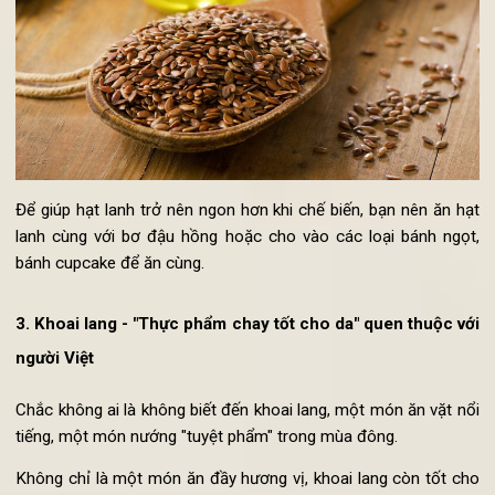
và luôn căng mịn, tránh việc hình thành các nếp nhăn tr
khuôn mặt.
Để giúp hạt lanh trở nên ngon hơn khi chế biến, bạn nên ăn h
lanh cùng với bơ đậu hồng hoặc cho vào các loại bánh ngọ
bánh cupcake để ăn cùng.
3. Khoai lang - "Thực phẩm chay tốt cho da" quen thuộc v
người Việt