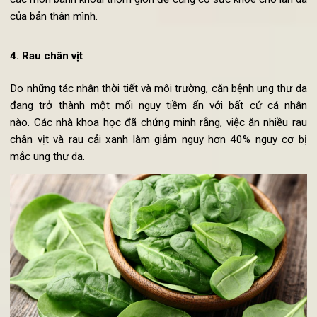
Đối với khoai lang; người
ăn chay
có thể luộc, nướng, hoặc l
các món bánh khoai thơm giòn để củng cố sức khỏe cho làn 
của bản thân mình.
4. Rau chân vịt
Do những tác nhân thời tiết và môi trường, căn bệnh ung thư 
đang trở thành một mối nguy tiềm ẩn với bất cứ cá nh
nào. Các nhà khoa học đã chứng minh rằng, việc ăn nhiều r
chân vịt và rau cải xanh làm giảm nguy hơn 40% nguy cơ 
mắc ung thư da.