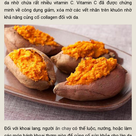
Chắc không ai là không biết đến khoai lang, một món ăn vặt n
tiếng, một món nướng "tuyệt phẩm" trong mùa đông.
Không chỉ là một món ăn đầy hương vị, khoai lang còn tốt c
da nhờ chứa rất nhiều vitamin C. Vitamin C đã được chứ
minh về công dụng giảm, xóa mờ các vết nhăn trên khuôn n
khả năng củng cố collagen đối với da.