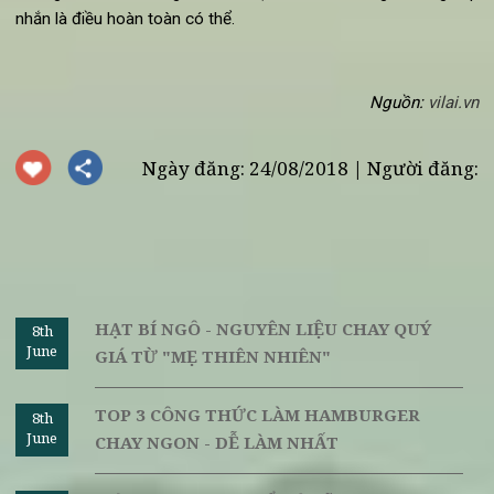
chứng minh là có thể ngăn ngừa ung thư và các bệnh về t
mạch. Vì vậy, nếu là một người hảo ngọt, socola đen chính 
một loại thực phẩm chay tốt cho da mà bạn nên để trong t
của mình.
Sức khỏe là cốt lõi của cơ thể, và thực phẩm là cốt lõi của s
khỏe. Thay vì những loại thuốc, những liệu pháp đắt tiền, b
hoàn toàn có thể có một làn da đep-khỏe nhờ những th
phẩm chay tốt cho da ở trên. Cùng với một chế độ ăn chay di
dưỡng, chắc chắn rằng, sở hữu một làn da trẻ trung - không n
nhắn là điều hoàn toàn có thể.
Nguồn:
vilai.
Ngày đăng: 24/08/2018 | Người đăng