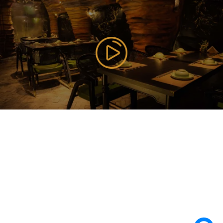
177 Bùi Thị Xuân, P. Nguyễn Du, Q. Hai Bà Trưng, TP
Hà Nội ( Gần Vincom Center Bà Triệu ), Hanoi,
Vietnam
085 353 5656
https://vilai.vn
Follow us