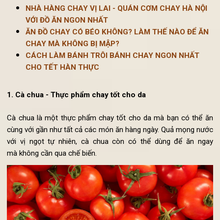
Xem nhiều:
NHÀ HÀNG CHAY VỊ LAI - QUÁN CƠM CHAY HÀ NỘI
VỚI ĐỒ ĂN NGON NHẤT
ĂN ĐỒ CHAY CÓ BÉO KHÔNG? LÀM THẾ NÀO ĐỂ ĂN
CHAY MÀ KHÔNG BỊ MẬP?
CÁCH LÀM BÁNH TRÔI BÁNH CHAY NGON NHẤT
CHO TẾT HÀN THỰC
1. Cà chua - Thực phẩm chay tốt cho da
Cà chua là một thực phẩm chay tốt cho da mà bạn có thể 
cùng với gần như tất cả các món ăn hàng ngày. Quả mọng nư
với vị ngọt tự nhiên, cà chua còn có thể dùng để ăn ng
mà không cần qua chế biến.