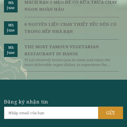
HẠT BÍ NGÔ - NGUYÊN LIỆU CHAY QUÝ
8th
June
GIÁ TỪ "MẸ THIÊN NHIÊN"
TOP 3 CÔNG THỨC LÀM HAMBURGER
8th
June
CHAY NGON - DỄ LÀM NHẤT
MÁCH BẠN 5 MẸO ĐỂ CÓ BỮA TRƯA CHAY
8th
June
NGON HOÀN HẢO
6 NGUYÊN LIỆU CHAY THIẾT YẾU NÊN CÓ
8th
June
TRONG BẾP NHÀ BẠN
THE MOST FAMOUS VEGETARIAN
8th