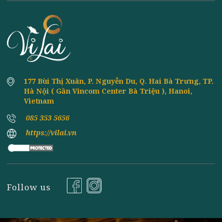
June
RESTAURANT IN HANOI
Vi Lai sincerely invites you to come and enjoy the
most delectable vegan dishes, to experience the ...
Đăng ký nhận tin