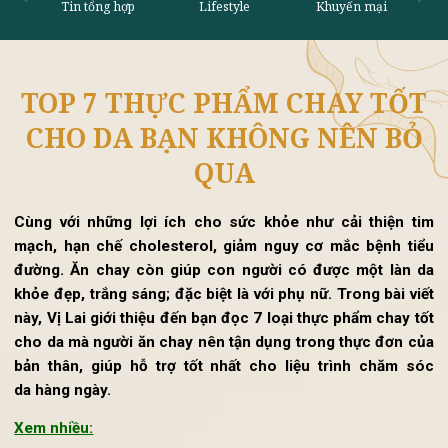
TOP 7 THỰC PHẨM CHAY TỐ
Tin tổng hợp
Lifestyle
Khu
CHO DA BẠN KHÔNG NÊN BỎ
QUA
Cùng với những lợi ích cho sức khỏe như cải thiện t
mạch, hạn chế cholesterol, giảm nguy cơ mắc bệnh ti
đường. Ăn chay còn giúp con người có được một làn 
khỏe đẹp, trắng sáng; đặc biệt là với phụ nữ. Trong bài vi
này, Vị Lai giới thiệu đến bạn đọc 7 loại thực phẩm chay t
cho da mà người ăn chay nên tận dụng trong thực đơn c
bản thân, giúp hỗ trợ tốt nhất cho liệu trình chăm s
da hàng ngày.