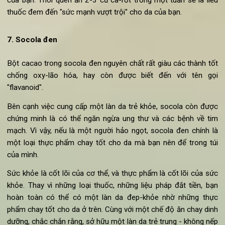
Với mức beta-caroten cao; cà-rốt cung cấp cho người ăn lượ
lớn vitamin A và các chất chống oxi hóa cho làn da kh
mạnh. Ngoài ra, theo "Viện y tế quốc gia Mỹ", beta-carot
trong cà-rốt còn giúp làn da ngăn chặn việc cháy nắng và củ
cố khả năng chống lại các tia UV.
Vì vậy, đừng quên bổ sung loại thực phẩm vào
các món ăn ch
của bạn. Thói quen ăn 2-3 củ cà-rốt trong một tuần sẽ là li
thuốc đem đến "sức mạnh vượt trội" cho da của bạn.
7. Socola đen
Bột cacao trong socola đen nguyên chất rất giàu các thành t
chống oxy-lão hóa, hay còn được biết đến với tên g
"flavanoid".
Bên cạnh việc cung cấp một làn da trẻ khỏe, socola còn đư