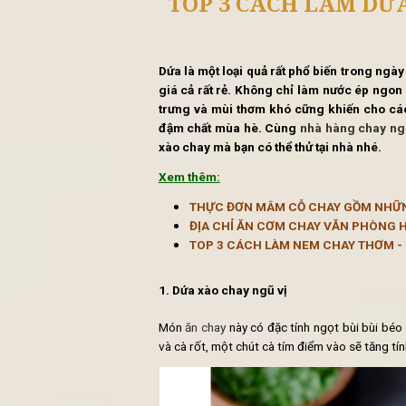
Tin 
TOP 3 CÁCH LÀ
Dứa là một loại quả rất phổ biến
giá cả rất rẻ. Không chỉ làm nư
trưng và mùi thơm khó cững kh
đậm chất mùa hè. Cùng
nhà hà
xào chay mà bạn có thể thử tại n
Xem thêm:
THỰC ĐƠN MÂM CỖ CHAY 