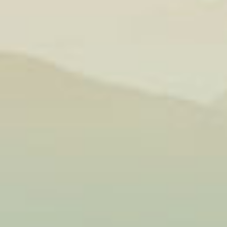
iệt độ thấp
và hạt tiêu,
mát của món
 người thích