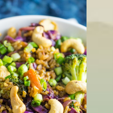
và để cho ráo, cho đậu xanh và dứa vào chảo đảo đều dưới nh
vào cùng với dứa và đậu xanh. Cho nước cốt dừa, bột nêm chay 
 vừa miệng. Đảo đều tầm 3 phút sau đó bắt ra.
 này không nhất thiết ăn nóng vì nguội vẫn giữu được độ thanh 
n Độ
ọt hấp dẫn lại thêm chút thơm nồng của cà ry Ấn Độ. Nếu bạn là
ì đây chắc chắn là một món ăn không thể bỏ qua.