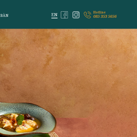
ỆM VỊ LAI
ĐẶT BÀN