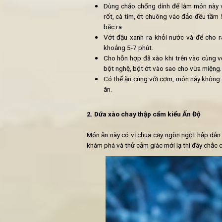
1 củ hành tây cỡ vừa
100ml nước cốt dừa
2 thìa cà ry
1 thìa cà phê bột thìa là
1 thìa bột ớt
1/2 thìa cà phê bột nghệ
1/2 thìa cà phê hạt tiêu xay
Gia vị bột nêm chay
Cách làm:
Sơ chế:
Cho đậu xanh vào ninh trong
Thái nhỏ các loại rau củ ra th
Chế biến:
Dùng chảo chống dính để làm
rốt, cà tím, ớt chuông vào đ