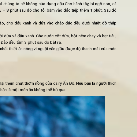
 nước tầm 30p cho nở và mềm.
ành miếng hạt lựu.
 món này vì chúng ta sẽ không sửa dụng dầu.Cho hành tây, bí 
ảo đều tầm 5 – 8 phút sau đó cho tỏi băm vào đảo tiếp thêm 1 