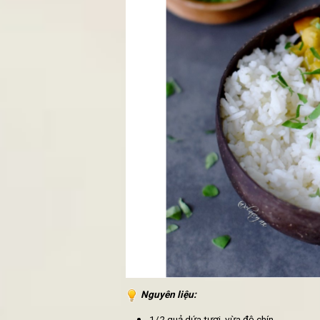
ĐỊA CHỈ ĂN CƠM CHAY VĂ
TOP 3 CÁCH LÀM NEM CHA
1. Dứa xào chay ngũ vị
Món
ăn chay
này có đặc tính ngọt 
và cà rốt, một chút cà tím điểm vào