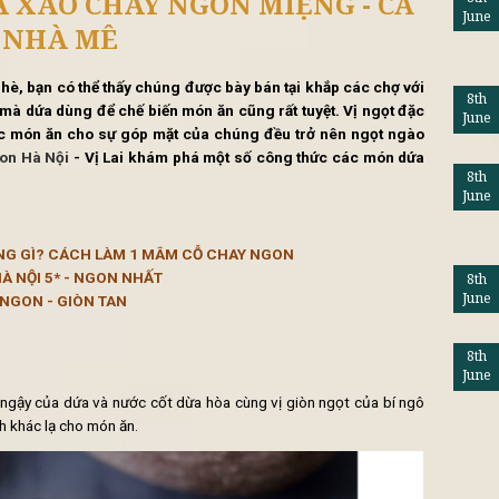
tổng hợp
Lifestyle
Khuy
M DỨA XÀO CHAY NGON MIỆNG 
NHÀ MÊ
 trong ngày hè, bạn có thể thấy chúng được bày bán tại khắp 
ớc ép ngon mà dứa dùng để chế biến món ăn cũng rất tuyệt. 
iến cho các món ăn cho sự góp mặt của chúng đều trở nên
ng chay ngon Hà Nội
- Vị Lai khám phá một số công thức c
hà nhé.
GỒM NHỮNG GÌ? CÁCH LÀM 1 MÂM CỖ CHAY NGON