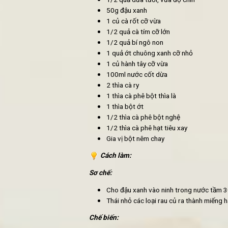
Nguyên liệu:
1/2 quả dứa tươi, vừa độ chí
50g đậu xanh
1 củ cà rốt cỡ vừa
1/2 quả cà tím cỡ lớn
1/2 quả bí ngô non
1 quả ớt chuông xanh cỡ nhỏ