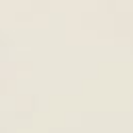
CÁCH LÀM MÓN XÀO CHAY T
8th
June
CẨM NGON - GIÀU DINH DƯỠ
TOP 3 CÔNG THỨC SU HÀO XÀ
8th
June
CHAY NGON PHONG CÁCH CH
ÂU
 của bí ngô