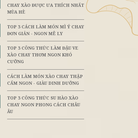
ến mại
Đối Tác Vị Lai
TOP 3 CÁCH LÀM GỎI RAU MU
- CẢ
8th
June
CHAY XÀO ĐƯỢC ƯA THÍCH N
MÙA HÈ
các chợ với
TOP 3 CÁCH LÀM MÓN MÌ Ý C
8th
Vị ngọt đặc
June
ĐƠN GIẢN - NGON MÊ LY
 ngọt ngào
ác món dứa
TOP 3 CÔNG THỨC LÀM ĐẬU V
8th
June
XÀO CHAY THƠM NGON KHÓ
CƯỠNG