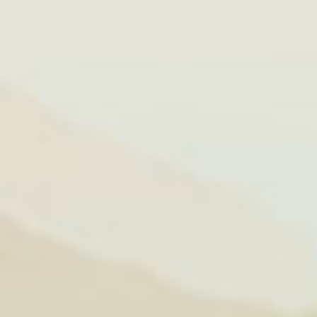
ngô non, cà
phút. Sau đó