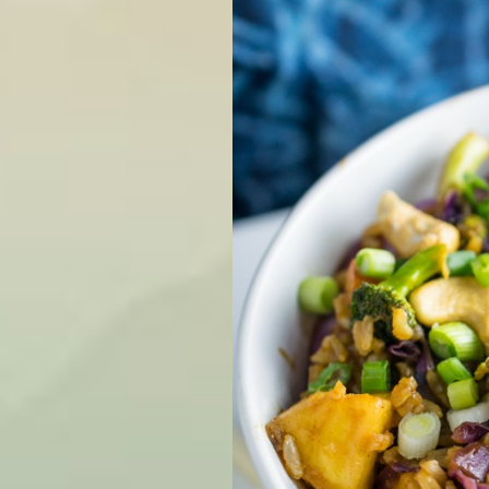
bắc ra.
Vớt đậu xanh ra khỏi nước 
khoảng 5-7 phút.
Cho hỗn hợp đã xào khi trên 
bột nghệ, bột ớt vào sao cho
Có thể ăn cùng với cơm, món
ăn.
2. Dứa xào chay thập cẩm kiểu Ấ
Món ăn này có vị chua cạy ngòn ng
khám phá và thử cảm giác mới lạ th