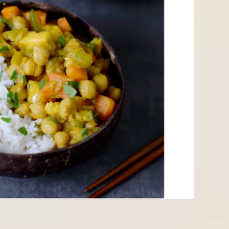
N PHÒNG HÀ NỘI 5* - NGON NHẤT
Y THƠM - NGON - GIÒN TAN
bùi bùi béo ngậy của dứa và nước cốt dừa hòa cùng vị giòn ngọt
 sẽ tăng tính khác lạ cho món ăn.