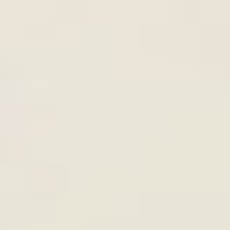
8 TÁC DỤNG CỦA LẠC MÀ NHI
8th
June
NGƯỜI KHÔNG HỀ NGỜ TỚI
NHỮNG LOẠI THỰC PHẨM CÓ
8th
June
THỂ BỊ HIỂU LẦM LÀ ĐỒ "CHA
 như sông và
à đỏ, nâu và
.