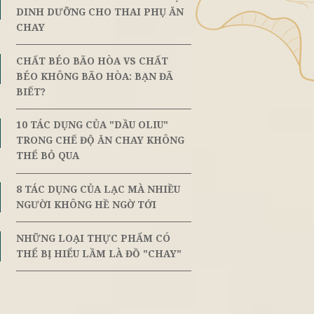
ến mại
Đối Tác Vị Lai
NHỮNG LỜI KHUYÊN VỀ CHẾ 
RONG
8th
June
DINH DƯỠNG CHO THAI PHỤ 
CHAY
châu Á. Đặc
CHẤT BÉO BÃO HÒA VS CHẤT
8th
n người nhờ
June
BÉO KHÔNG BÃO HÒA: BẠN Đ
ong biển sẽ
BIẾT?
u để có cái
10 TÁC DỤNG CỦA "DẦU OLIU"
8th
June
TRONG CHẾ ĐỘ ĂN CHAY KHÔ
THỂ BỎ QUA