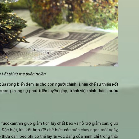
uý báu này là yếu tố giúp đem đến vô vàn tác dụng của rong b
ch giúp chông lại việc hình thành khối u và các bệnh ung thư k
ầu. Các loại rong biển nâu như tảo bẹ, wakame, kombu chứa fuc
ễn dịch, chống lại virus và ức chế sự gia tăng của tế bào ung thư 
i dương
iết cho sự phát triển ở mọi lứa tuổi, đóng vai trò quan trọng tro
o và tuyến yên.