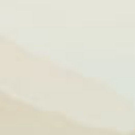
là "đất canh
c dinh dưỡng
on người từ