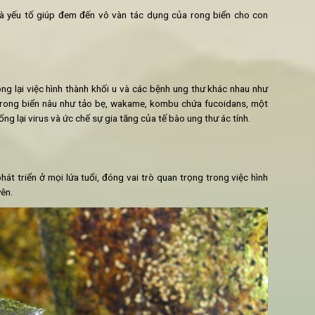
ụng dinh dưỡng cho cơ thể và sự phát triển của rong biển, hiện na
ớn ngân sách trong việc nghiên cứu và phát triển những loại t
tới một tương lai mới đối cho con người.
ới con người
ỡng "khổng lồ" đối với sức khỏe so với phần lớn các thực phẩm 
hứa các khoáng chất thiết yếu, cần thiết cho cơ thể như magiê, 
h đó, rong biển chứa rất nhiều: