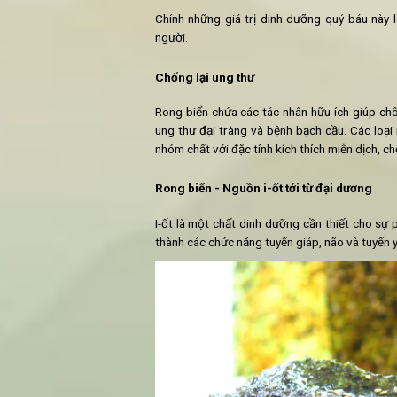
Bởi những đặc tính ưu việt và tác d
các hãng thực phẩm đã chi lượng l
nguồn gốc từ rong biển, nhằm đem 
2. Tác dụng của rong biển đối v
Rong biển mang lại giá trị dinh dư
từ thực vật và động vật khác. Nó c
kali, selen, kẽm, iốt và sắt. Bên cạn
Chất chống oxy hóa
Chất xơ
Vitamin A, B, C, E, K
Axit béo omega 3