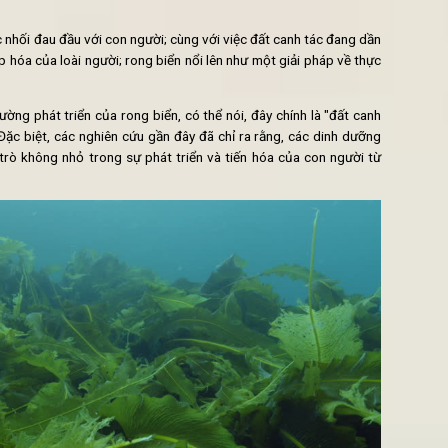
và gây hại đến khu vực xung quanh, rong biển đóng một vai trò 
 như một nền tàng thiết yếu đối với chuỗi thực ăn và "nhịp sống" 
ụng của rong biển đối với con người khiến nó trở thành món "rau" 
n ngày nay.
tương lai
 vấn đề nhức nhối đau đầu với con người; cùng với việc đất canh 
, công nghiệp hóa của loài người; rong biển nổi lên như một giải 