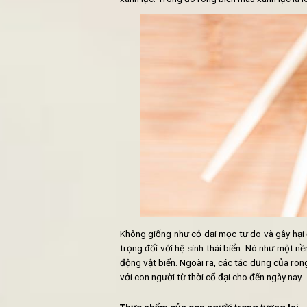
ĂN CHAY GIÚP BẠN NGĂN
CÁCH LÀM LẨU CHAY TỪ Q
1. Rong biển - thực phẩm tương la
Rong biển là gì?
Rong biển là từ được dùng để chỉ 
đại dương. Chúng phát triển với c
xanh lục. Trong đó rong biển màu x