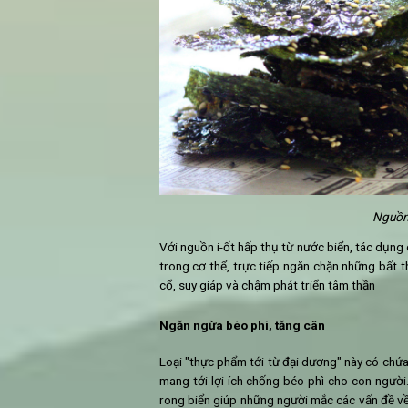
Các axit amin thiết yếu
Chính những giá trị dinh dưỡng q
người.
Chống lại ung thư
Rong biển chứa các tác nhân hữu í
ung thư đại tràng và bệnh bạch c
nhóm chất với đặc tính kích thích mi
Rong biển - Nguồn i-ốt tới từ đạ
I-ốt là một chất dinh dưỡng cần th
thành các chức năng tuyến giáp, nã