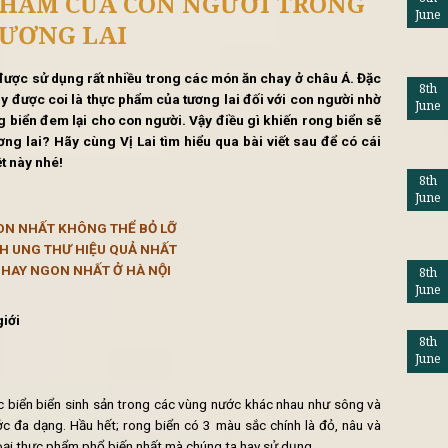
tổng hợp
Lifestyle
Khuy
THỰC PHẨM CỦA CON NGƯỜI T
TƯƠNG LAI
uyên liệu được sử dụng rất nhiều trong các món ăn chay ở 
từ biển cả này được coi là thực phẩm của tương lai đối với co
ng của rong biển đem lại cho con người. Vậy điều gì khiến r
n trong tương lai? Hãy cùng Vị Lai tìm hiểu qua bài viết sa
hay đặc biệt này nhé!
HÀ NỘI NGON NHẤT KHÔNG THỂ BỎ LỠ