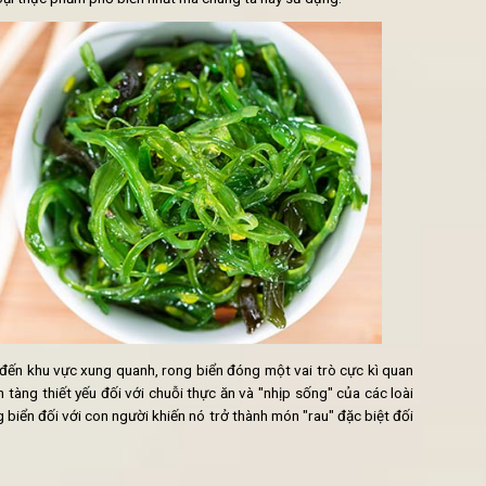
 NGỪA BỆNH UNG THƯ HIỆU QUẢ NHẤT
UÁN LẨU CHAY NGON NHẤT Ở HÀ NỘI
i của thế giới
các loại thực biển biển sinh sản trong các vùng nước khác nhau
ác kích thước đa dạng. Hầu hết; rong biển có 3 màu sắc chính l
anh lục là loại thực phẩm phổ biến nhất mà chúng ta hay sử dụng