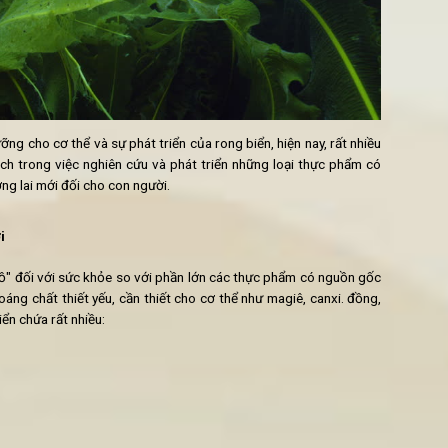
biển - môi trường phát triển của rong biển, có thể nói, đây chính 
g tương lai. Đặc biệt, các nghiên cứu gần đây đã chỉ ra rằng, cá
g một vai trò không nhỏ trong sự phát triển và tiến hóa của c