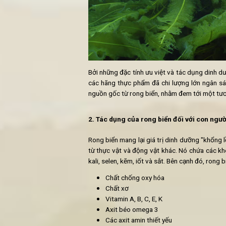
Với việc 71% diện tích thế giới là 
tác" tương lai của loài người tron
quan trọng có trong rong biển đón
thời cổ đại cho đến ngày nay.