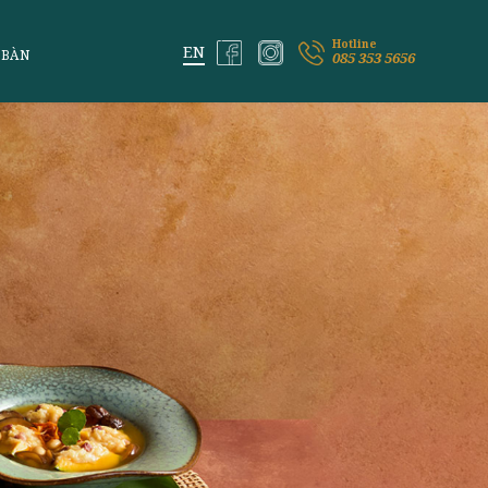
ỆM VỊ LAI
ĐẶT BÀN