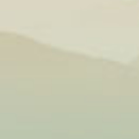
y, rất nhiều
hực phẩm có
có nguồn gốc
canxi. đồng,