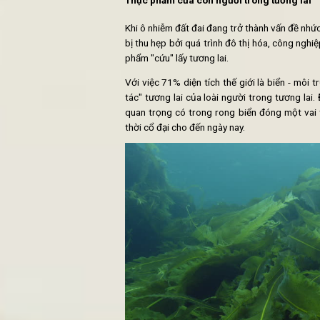
Không giống như cỏ dại mọc tự do 
trọng đối với hệ sinh thái biển. Nó
động vật biển. Ngoài ra, các tác d
với con người từ thời cổ đại cho đế
Thực phẩm của con người trong 
Khi ô nhiễm đất đai đang trở thành
bị thu hẹp bởi quá trình đô thị hóa
phẩm "cứu" lấy tương lai.