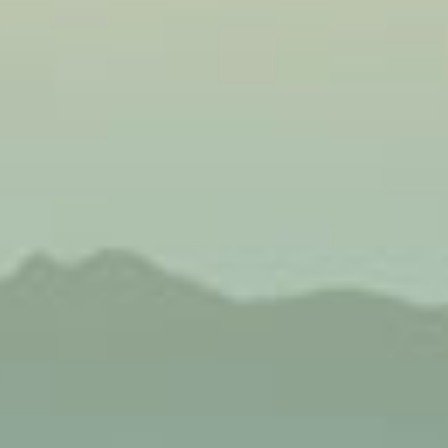
iển cho con
hác nhau như
oidans, một
ác tính.
ng việc hình