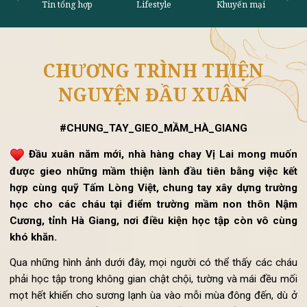
CHƯƠNG TRÌNH THIỆN
Tin tổng hợp
Lifestyle
Khu
NGUYỆN ĐẦU XUÂN
#CHUNG_TAY_GIEO_MẦM_HÀ_GIANG
Đầu xuân năm mới, nhà hàng chay Vị Lai mong muố
được gieo những mầm thiện lành đầu tiên bằng việc k
hợp cùng quỹ Tấm Lòng Việt, chung tay xây dựng trườ
học cho các cháu tại điểm trường mầm non thôn Nậ
Cương, tỉnh Hà Giang, nơi điều kiện học tập còn vô cù
khó khăn.
Qua những hình ảnh dưới đây, mọi người có thể thấy các ch