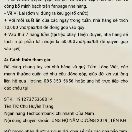
2/ Thời gian thực hiện: Dự án bắt đầu khởi công ngày 19/2
3/ Hình thức tham gia:
- Toàn bộ số tiền các mạnh thường quân đóng góp sẽ đư
dùng để xây dựng và sửa sang cơ sở vật chất lớp học.
- Mọi khoản quyên góp, chi phí sẽ được cập nhật chi tiết 
công bố minh bạch trên fanpage nhà hàng.
- Về Vị Lai (đơn vị đứng ra kêu gọi tổ chức)
+ Với mỗi suất ăn của các ngày trong tuần, nhà hàng sẽ trí
10,000 vnđ/pax/bill để đóng góp vào quỹ.
+ Vào thứ 7 hàng tuần (tại tiệc chay Thiện Duyên, nhà hàng 
trích một phần lợi nhuận là 50,000vnđ/pax/bill để quyên g
vào quỹ)
4/ Cách thức tham gia:
Để cùng chung tay với nhà hàng và quỹ Tấm Lòng Việt, c
mạnh thường quân có nhu cầu đóng góp, giúp đỡ xin vui lò
liên hệ qua Hotline: 085 353 5656 hoặc ủng hộ trực tiếp c