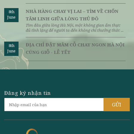
ẨM THỰC CHAY HÀ NỘI TRONG VĂN HÓA
8th
June
ẨM THỰC VIỆT
3 TIÊU CHÍ VÀNG ĐÁNH GIÁ NHÀ HÀNG
8th
June
CHAY HÀ NỘI
Ăn chay đang dần trở thành xu hướng ẩm thực thời
thượng trong cuộc sống hiện đại. Đặc biệt tại thủ ...
NHÀ HÀNG CHAY VỊ LAI – TÌM VỀ CHỐN
8th
June
TÂM LINH GIỮA LÒNG THỦ ĐÔ
Tìm đâu giữa lòng Hà Nội, một không gian ẩm thực
đủ tĩnh lặng để người ta đến không chỉ thưởng thức ...
ĐỊA CHỈ ĐẶT MÂM CỖ CHAY NGON HÀ NỘI
8th
June
CÚNG GIỖ - LỄ TẾT