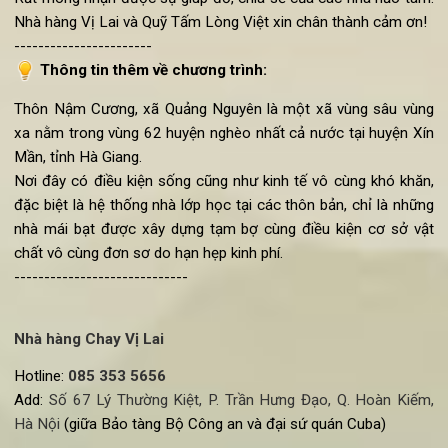
các cháu tại:
STK : 19127375368014
Tên TK: Chu Huyền Trang.
Ngân hàng Techcombank, chi nhánh Cửa Nam.
Nội dung chuyển khoản: ỦNG HỘ NẬM CƯƠNG 2019_TÊN K
Rất mong nhận được sự giúp đỡ, chia sẻ của các nhà hảo tâ
Nhà hàng Vị Lai và Quỹ Tấm Lòng Việt xin chân thành cảm ơn
-----------------------
Thông tin thêm về chương trình:
Thôn Nậm Cương, xã Quảng Nguyên là một xã vùng sâu vù
xa nằm trong vùng 62 huyện nghèo nhất cả nước tại huyện X
Mần, tỉnh Hà Giang.
Nơi đây có điều kiện sống cũng như kinh tế vô cùng khó khă
đặc biệt là hệ thống nhà lớp học tại các thôn bản, chỉ là nhữ
nhà mái bạt được xây dựng tạm bợ cùng điều kiện cơ sở v
chất vô cùng đơn sơ do hạn hẹp kinh phí.