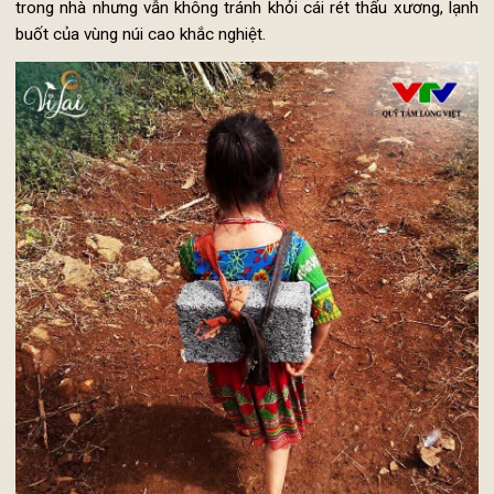
phải học tập trong không gian chật chội, tường và mái đều m
mọt hết khiến cho sương lạnh ùa vào mỗi mùa đông đến, dù
trong nhà nhưng vẫn không tránh khỏi cái rét thấu xương, lạ
buốt của vùng núi cao khắc nghiệt.