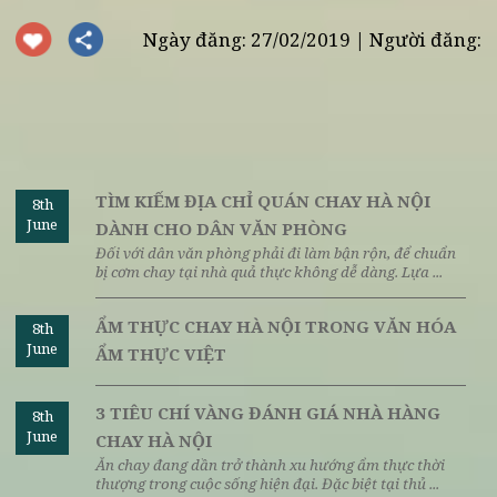
-----------------------------
Nhà hàng Chay Vị Lai
Hotline:
085 353 5656
Add:
Số 67 Lý Thường Kiệt, P. Trần Hưng Đạo, Q. Hoàn Kiế
Hà Nội
(giữa Bảo tàng Bộ Công an và đại sứ quán Cuba)
Ngày đăng: 27/02/2019 | Người đăng
TÌM KIẾM ĐỊA CHỈ QUÁN CHAY HÀ NỘI
8th
June
DÀNH CHO DÂN VĂN PHÒNG
Đối với dân văn phòng phải đi làm bận rộn, để chuẩn
bị cơm chay tại nhà quả thực không dễ dàng. Lựa ...