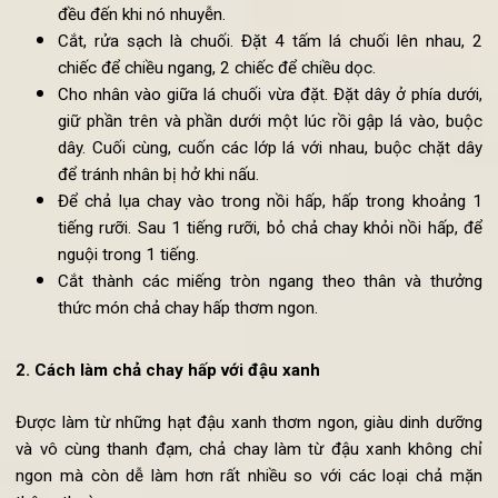
đảo trong một vài phút, sau đó bỏ ra ngoài.
Thái tàu hủ ky thành các miếng nhỏ, bỏ vào trong bá
Cho 10g đường vào, sau đó cho lá cần tây cùng hạt ti
trắng. Đổ 5g gia vị nấm, 5g muối kosher vào. Trộn đều t
cả nguyên liệu trong bát lên, bỏ vào một chiếc cối rồi g
đều đến khi nó nhuyễn.
Cắt, rửa sạch là chuối. Đặt 4 tấm lá chuối lên nhau,
chiếc để chiều ngang, 2 chiếc để chiều dọc.
Cho nhân vào giữa lá chuối vừa đặt. Đặt dây ở phía dướ
giữ phần trên và phần dưới một lúc rồi gập lá vào, bu
dây. Cuối cùng, cuốn các lớp lá với nhau, buộc chặt d
để tránh nhân bị hở khi nấu.
Để chả lụa chay vào trong nồi hấp, hấp trong khoảng
tiếng rưỡi. Sau 1 tiếng rưỡi, bỏ chả chay khỏi nồi hấp, 
nguội trong 1 tiếng.
Cắt thành các miếng tròn ngang theo thân và thưở
thức món chả chay hấp thơm ngon.