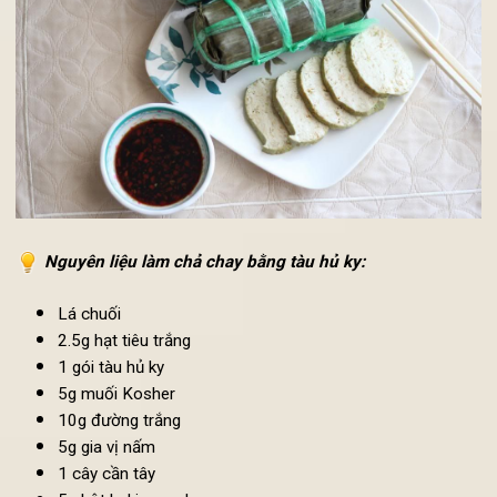
có những đĩa chả chay thơm ngon nhé.
Nguyên liệu
làm chả chay bằng tàu hủ ky
:
Lá chuối
2.5g hạt tiêu trắng
1 gói tàu hủ ky
5g muối Kosher