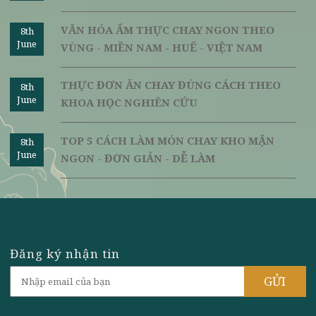
Ngày đăng: 06/08/2018 | Người đăng
TOP 3 CÁCH LÀM MÓN MĂNG XÀO CHAY
8th
June
NGON NHẤT - TẠI NHÀ
TOP 5 NHÓM THỨC ĂN CHAY DINH
8th
June
DƯỠNG TỐT NHẤT CHO SỨC KHỎE
VĂN HÓA ẨM THỰC CHAY NGON THEO
8th
June
VÙNG - MIỀN NAM - HUẾ - VIỆT NAM
THỰC ĐƠN ĂN CHAY ĐÚNG CÁCH THEO
8th