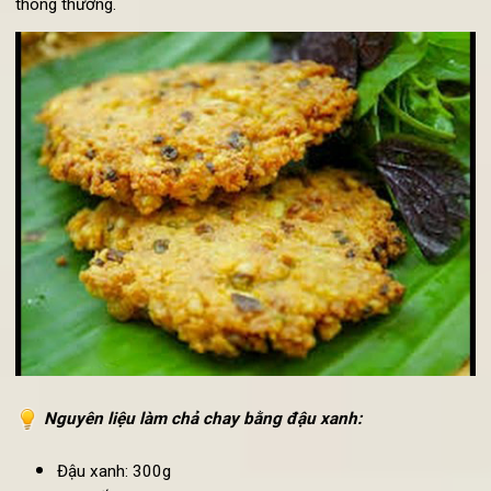
2. Cách làm chả chay hấp với đậu xanh
Được làm từ những hạt đậu xanh thơm ngon, giàu dinh dưỡ
và vô cùng thanh đạm, chả chay làm từ đậu xanh không c
ngon mà còn dễ làm hơn rất nhiều so với các loại chả m
thông thường.