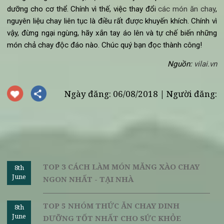
nước và cà chua vào cùng, đóng nắp nồi và đun sôi tro
15 phút.
Cho thêm một chút muối vào rồi đun tiếp khoảng 5 phú
Tắt bếp sau đó để nguội.
Khi nhân chả đã nguội, lấy thìa, cho nhân vào giữa bá
đa nem rồi cuốn lại.
Bắc chảo lên, cho dầu vào sao cho ngập chả Khi dầu sô
bỏ các miếng chả vào chiên ngập.
Cuối cùng, lúc chả chín, gắp ra và thưởng thức món c
chay chiên khi còn nóng.
Trong thời gian ăn chay, bạn cần chú ý luôn phải đảm bảo di
dưỡng cho cơ thể. Chính vì thế, việc thay đổi
các món ăn cha
nguyên liệu chay liên tục là điều rất được khuyến khích. Chính 
vậy, đừng ngại ngùng, hãy xắn tay áo lên và tự chế biến nhữ
món chả chay độc đáo nào.
Chúc quý bạn đọc thành công!
Nguồn:
vilai.