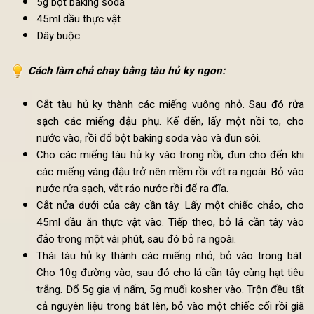
10g đường trắng
5g gia vị nấm
1 cây cần tây
5g bột baking soda
45ml dầu thực vật
Dây buộc
Cách làm chả chay bằng tàu hủ ky ngon:
Cắt tàu hủ ky thành các miếng vuông nhỏ. Sau đó r
sạch các miếng đậu phụ. Kế đến, lấy một nồi to, c
nước vào, rồi đổ bột baking soda vào và đun sôi.
Cho các miếng tàu hủ ky vào trong nồi, đun cho đến k
các miếng váng đậu trở nên mềm rồi vớt ra ngoài. Bỏ v
nước rửa sạch, vắt ráo nước rồi để ra đĩa.
Cắt nửa dưới của cây cần tây. Lấy một chiếc chảo, c
45ml dầu ăn thực vật vào. Tiếp theo, bỏ lá cần tây v