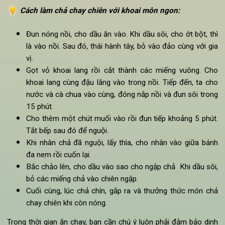
5g bột ớt
5g thì là
1 củ hành tây
400g khoai lang ngọt
100g đậu lăng đỏ
400g cà chua (rửa sạch, thái nhỏ miếng vuông)
200ml nước
Muối
Rau thơm
Dầu thực vật
Cách
làm chả chay chiên với
khoai môn ngon
:
Đun nóng nồi, cho dầu ăn vào. Khi dầu sôi, cho ớt bột, t
là vào nồi. Sau đó, thái hành tây, bỏ vào đảo cùng với g
vị.
Gọt vỏ khoai lang rồi cắt thành các miếng vuông. C
khoai lang cùng đậu lăng vào trong nồi. Tiếp đến, ta c