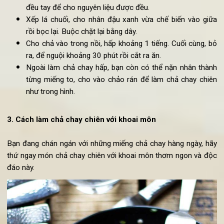
Để làm được chả chay từ đậu xanh, trước tiên, ta ng
đậu xanh trong nước khoảng 4-6 tiếng. Sau đó để r
nước.
Ngâm nấm hương trong nước ấm khoảng 20 phút rồi r
sạch, thái làm đôi.
Lấy đậu xanh, cho vào máy xay cùng 70ml nước lọc. X
nhuyễn hỡn hợp đậu xanh ra. Sau khi xay, đổ đậu xanh 
bát, trộn cùng với nấm hương, muối và hạt tiêu. Nhào th
đều tay để cho nguyên liệu được đều.
Xếp lá chuối, cho nhân đậu xanh vừa chế biến vào gi
rồi bọc lại. Buộc chặt lại bằng dây.
Cho chả vào trong nồi, hấp khoảng 1 tiếng. Cuối cùng, 
ra, để nguội khoảng 30 phút rồi cắt ra ăn.
Ngoài làm chả chay hấp, bạn còn có thể nặn nhân thà
từng miếng to, cho vào chảo rán để làm chả chay chi
như trong hình.
3. Cách làm chả chay chiên với
khoai môn