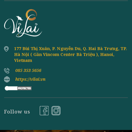
June
KHOA HỌC NGHIÊN CỨU
TOP 5 CÁCH LÀM MÓN CHAY KHO MẶN
8th
June
NGON - ĐƠN GIẢN - DỄ LÀM
Đăng ký nhận tin