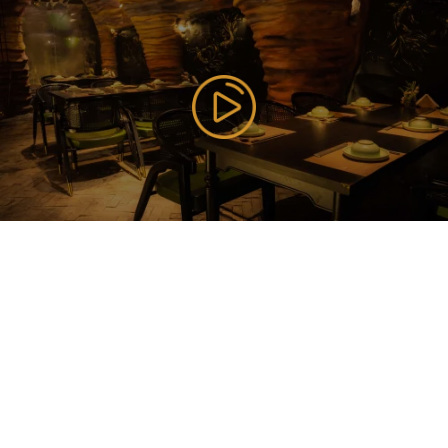
177 Bùi Thị Xuân, P. Nguyễn Du, Q. Hai Bà Trưng, TP
Hà Nội ( Gần Vincom Center Bà Triệu ), Hanoi,
Vietnam
085 353 5656
https://vilai.vn
Follow us