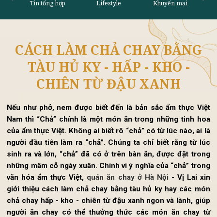
CÁCH LÀM CHẢ CHAY BẰNG
Tin tổng hợp
Lifestyle
Khu
TÀU HỦ KY - HẤP - KHO -
CHIÊN TỪ ĐẬU XANH
Nếu như phở, nem được biết đến là bản sắc ẩm thực Vi
Nam thì “Chả” chính là một món ăn trong những tinh h
của ẩm thực Việt. Không ai biết rõ “chả” có từ lúc nào, ai 
người đầu tiên làm ra “chả”. Chúng ta chỉ biết rằng từ l
sinh ra và lớn, “chả” đã có ở trên bàn ăn, được đặt tro
những mâm cỗ ngày xuân. Chính vì ý nghĩa của “chả” tro
văn hóa ẩm thực Việt,
quán ăn chay ở Hà Nội
-
Vị Lai x
giới thiệu cách làm chả chay bằng tàu hủ ky hay các m