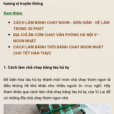
chả chay hấp - kho - chiên từ đậu xanh ngon và lành, gi
người ăn chay có thể thưởng thức các món ăn chay t
hương vị truyền thống.
Xem thêm:
CÁCH LÀM BÁNH CHAY NGON - ĐƠN GIẢN - DỄ LÀ
TRONG 30 PHÚT
ĐỊA CHỈ ĂN CƠM CHAY VĂN PHÒNG HÀ NỘI 5* -
NGON NHẤT
CÁCH LÀM BÁNH TRÔI BÁNH CHAY NGON NHẤT
CHO TẾT HÀN THỰC
1. Cách làm chả chay bằng tàu hủ ky
Để biến hóa tàu hủ ky thành một món chả chay thơm ngon 
điều không hề khó khăn như nhiều người
ăn chay
nghĩ. H
tham khảo qua cách làm chả chay bằng tàu hủ ky của Vị Lai 