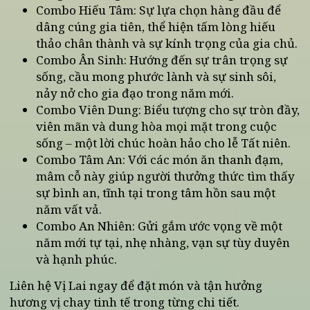
Một số set mâm cúng chay tiêu biểu tại Vị Lai:
Combo Dưỡng Ân: Mâm cỗ mang ý nghĩa nuô
dưỡng lòng biết ơn, nhắc nhở con cháu về
công ơn dưỡng dục của tổ tiên, ông bà.
Combo Hiếu Tâm: Sự lựa chọn hàng đầu để
dâng cúng gia tiên, thể hiện tấm lòng hiếu
thảo chân thành và sự kính trọng của gia chủ
Combo Ân Sinh: Hướng đến sự trân trọng sự
sống, cầu mong phước lành và sự sinh sôi,