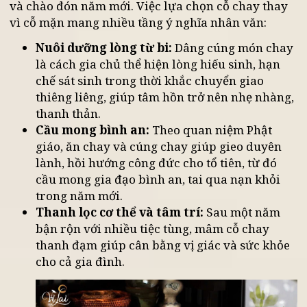
Trong văn hóa tâm linh của người Việt, lễ cúng
cuối năm (Tất niên) là nghi thức quan trọng để
báo cáo với thần linh, gia tiên về một năm đã qua
và chào đón năm mới. Việc lựa chọn cỗ chay thay
vì cỗ mặn mang nhiều tầng ý nghĩa nhân văn:
Nuôi dưỡng lòng từ bi:
Dâng cúng món cha
là cách gia chủ thể hiện lòng hiếu sinh, hạn
chế sát sinh trong thời khắc chuyển giao
thiêng liêng, giúp tâm hồn trở nên nhẹ nhàng
thanh thản.
Cầu mong bình an:
Theo quan niệm Phật
giáo, ăn chay và cúng chay giúp gieo duyên
lành, hồi hướng công đức cho tổ tiên, từ đó
cầu mong gia đạo bình an, tai qua nạn khỏi
trong năm mới.
Thanh lọc cơ thể và tâm trí:
Sau một năm
bận rộn với nhiều tiệc tùng, mâm cỗ chay
thanh đạm giúp cân bằng vị giác và sức khỏe