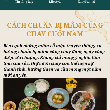
CÁCH CHUẨN BỊ MÂM CÚNG
Tin tổng hợp
Lifestyle
Khu
CHAY CUỐI NĂM
Bên cạnh những mâm cỗ mặn truyền thống, xu
hướng chuẩn bị mâm cúng chay đang ngày càn
được ưa chuộng. Không chỉ mang ý nghĩa tâm
linh sâu sắc, thực đơn chay còn thể hiện sự
thanh tịnh, hướng thiện và cầu mong một năm
mới an yên.