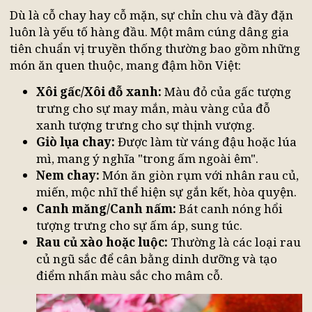
2. Các món chay truyền thống không thể thiế
Dù là cỗ chay hay cỗ mặn, sự chỉn chu và đầy đặn
luôn là yếu tố hàng đầu. Một mâm cúng dâng gia
tiên chuẩn vị truyền thống thường bao gồm nhữn
món ăn quen thuộc, mang đậm hồn Việt:
Xôi gấc/Xôi đỗ xanh:
Màu đỏ của gấc tượng
trưng cho sự may mắn, màu vàng của đỗ
xanh tượng trưng cho sự thịnh vượng.
Giò lụa chay:
Được làm từ váng đậu hoặc lú
mì, mang ý nghĩa "trong ấm ngoài êm".
Nem chay:
Món ăn giòn rụm với nhân rau củ
miến, mộc nhĩ thể hiện sự gắn kết, hòa quyện
Canh măng/Canh nấm:
Bát canh nóng hổi