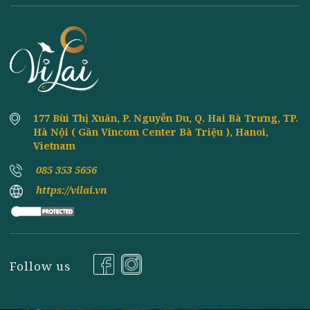
ĂN CHAY TÂM AN: GÓC NHÌN TÂM LÝ HỌC
8th
June
VỀ SỰ AN YÊN TỪ BỮA ĂN CHAY
Trong nhịp sống hiện đại đầy áp lực, con người ngày
càng quan tâm nhiều hơn đến sức khỏe tinh thần. ...
VAI TRÒ CỦA NẤM TRONG MÓN CHAY ẨM
8th
June
THỰC VIỆT
Trong dòng chảy của ẩm thực chay Việt Nam, nấm
luôn giữ một vị trí đặc biệt. Không chỉ đóng vai trò ...
Đăng ký nhận tin