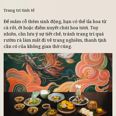
Sắp xếp cân đối, hài hòa
Bát đĩa sử dụng nên đồng bộ để tạo sự nhất quán.
Hãy xếp đặt gọn gàng theo quy tắc "tròn đầy": các
món nước bao bọc xung quanh, món khô đặt tran
trọng ở chính giữa, và bát nước chấm tại vị trí
thuận tiện nhất.
Trang trí tinh tế
Để mâm cỗ thêm sinh động, bạn có thể tỉa hoa từ
cà rốt, ớt hoặc điểm xuyết chút hoa tươi. Tuy
nhiên, cần lưu ý sự tiết chế, tránh trang trí quá
rườm rà làm mất đi vẻ trang nghiêm, thanh tịnh
cần có của không gian thờ cúng.