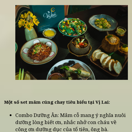
sen, rau củ hữu cơ...).
Hương vị tinh tế: Sự kết hợp nhuần nhuyễn
giữa ẩm thực chay truyền thống và phong
cách Á - Âu hiện đại, mang lại trải nghiệm vị
giác khó quên.
Trình bày sang trọng: Mỗi mâm cỗ đều được
bày trí tỉ mỉ, đẹp mắt, toát lên vẻ thanh tịnh v
trang nghiêm, xứng đáng để dâng lên ban th
gia tiên.
Dịch vụ chu đáo: Giao hàng tận nơi, đóng gói
cẩn thận, giữ nguyên độ nóng hổi và hương v
món ăn.