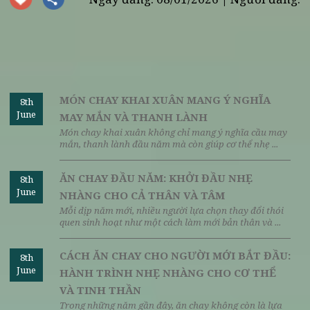
XEM THÊM
Top nhà hàng chay ngon ở Hà Nội: Vì sao Vị Lai
luôn được nhắc đến đầu tiên?
Khám phá quán chay giữa lòng Hà Nội: Hành trìn
tìm về sự an yên tại Vị Lai
Ẩm thực chay: Nghệ thuật chế biến món Việt theo
phong vị Vị Lai
Nguyên liệu sạch trong ẩm thực chay - Bí quyết
tạo vị ngon tự nhiên
Ăn chay 100 ngày và những điều bạn nên biết
Ngày đăng: 08/01/2026 | Người đăng