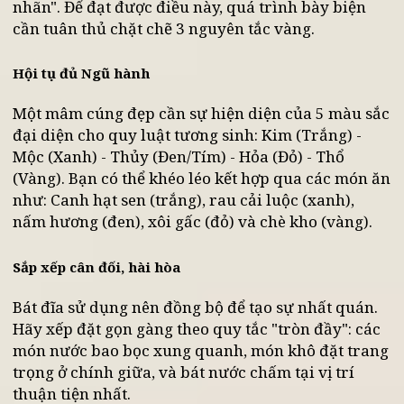
trọng
Trong văn hóa tâm linh người Việt, sự chỉn chu về
hình thức chính là tấm gương phản chiếu lòng
thành kính của gia chủ. Do đó, lễ vật dâng lên tổ
tiên không chỉ cần "mỹ vị" mà còn phải "mãn
nhãn". Để đạt được điều này, quá trình bày biện
cần tuân thủ chặt chẽ 3 nguyên tắc vàng.
Hội tụ đủ Ngũ hành
Một mâm cúng đẹp cần sự hiện diện của 5 màu sắ
đại diện cho quy luật tương sinh: Kim (Trắng) -
Mộc (Xanh) - Thủy (Đen/Tím) - Hỏa (Đỏ) - Thổ
(Vàng). Bạn có thể khéo léo kết hợp qua các món ă
như: Canh hạt sen (trắng), rau cải luộc (xanh),
nấm hương (đen), xôi gấc (đỏ) và chè kho (vàng).