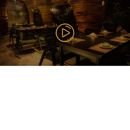
177 Bùi Thị Xuân, P. Nguyễn Du, Q. Hai Bà Trưng, TP
Hà Nội ( Gần Vincom Center Bà Triệu ), Hanoi,
Vietnam
085 353 5656
https://vilai.vn
Follow us