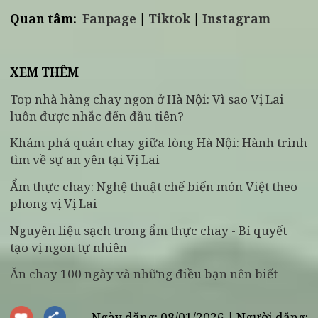
nảy nở cho gia đạo trong năm mới.
Combo Viên Dung: Biểu tượng cho sự tròn đầy
viên mãn và dung hòa mọi mặt trong cuộc
sống – một lời chúc hoàn hảo cho lễ Tất niên.
Combo Tâm An: Với các món ăn thanh đạm,
mâm cỗ này giúp người thưởng thức tìm thấ
sự bình an, tĩnh tại trong tâm hồn sau một
năm vất vả.
Combo An Nhiên: Gửi gắm ước vọng về một
năm mới tự tại, nhẹ nhàng, vạn sự tùy duyên
và hạnh phúc.
Liên hệ Vị Lai ngay để đặt món và tận hưởng
hương vị chay tinh tế trong từng chi tiết.
Quan tâm:
Fanpage
|
Tiktok
|
Instagram