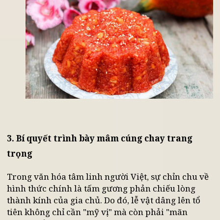
tượng trưng cho sự ấm áp, sung túc.
Rau củ xào hoặc luộc:
Thường là các loại ra
củ ngũ sắc để cân bằng dinh dưỡng và tạo
điểm nhấn màu sắc cho mâm cỗ.
3. Bí quyết trình bày mâm cúng chay trang