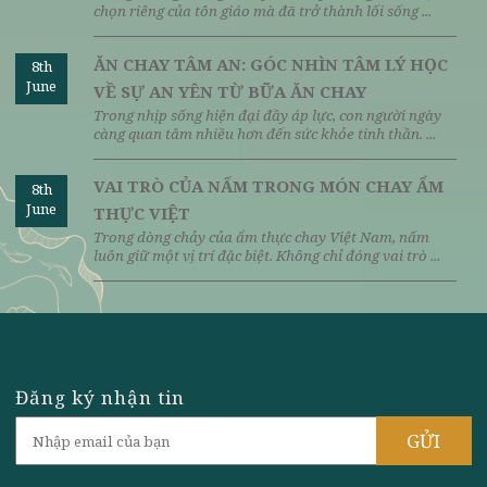
MÓN CHAY KHAI XUÂN MANG Ý NGHĨA
8th
June
MAY MẮN VÀ THANH LÀNH
Món chay khai xuân không chỉ mang ý nghĩa cầu may
mắn, thanh lành đầu năm mà còn giúp cơ thể nhẹ ...
ĂN CHAY ĐẦU NĂM: KHỞI ĐẦU NHẸ
8th
June
NHÀNG CHO CẢ THÂN VÀ TÂM
Mỗi dịp năm mới, nhiều người lựa chọn thay đổi thói
quen sinh hoạt như một cách làm mới bản thân và ...
CÁCH ĂN CHAY CHO NGƯỜI MỚI BẮT ĐẦU:
8th
June
HÀNH TRÌNH NHẸ NHÀNG CHO CƠ THỂ
VÀ TINH THẦN
Trong những năm gần đây, ăn chay không còn là lựa
chọn riêng của tôn giáo mà đã trở thành lối sống ...