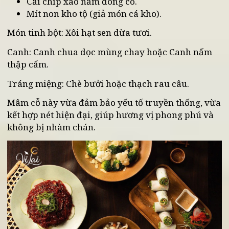
Thực đơn gợi ý:
Khai vị: Súp ngô kem nấm hoặc Salad rau củ quả
sốt mè rang.
Món phụ: Nem nấm hạt sen, Phồng tôm chay.
Món chính:
Đậu hũ sốt tứ xuyên (hoặc Đậu hũ nhồi thịt
chay).
Cải chíp xào nấm đông cô.
Mít non kho tộ (giả món cá kho).
Món tinh bột: Xôi hạt sen dừa tươi.
Canh: Canh chua dọc mùng chay hoặc Canh nấm
thập cẩm.
Tráng miệng: Chè bưởi hoặc thạch rau câu.
Mâm cỗ này vừa đảm bảo yếu tố truyền thống, vừ