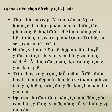
5. Gợi ý địa chỉ đặt đồ lễ chay trọn gói tại Hà Nộ
Cuộc sống hiện đại bận rộn khiến nhiều gia đình
không có đủ thời gian chuẩn bị. Hiểu được điều đó
Nhà hàng Chay Vị Lai mang đến giải pháp đặt
mâm cúng chay trọn gói, giúp bạn vẹn tròn đạo
hiếu mà vẫn thảnh thơi đón Tết.
Tại sao nên chọn đồ chay tại Vị Lai?
Thực đơn cao cấp: Các món ăn tại Vị Lai
không chỉ là thực phẩm, mà là những tác
phẩm nghệ thuật được chế biến từ nguyên
liệu tươi ngon, cao cấp nhất (nấm Truffle, hạt