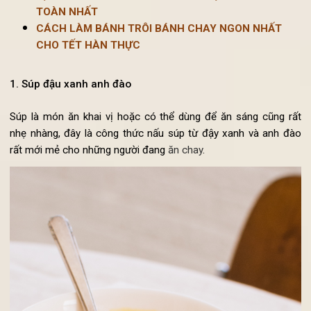
NGON NHẤT
ĐỊA CHỈ MUA ĐỒ CHAY Ở ĐÂU HÀ NỘI NGON - AN
TOÀN NHẤT
CÁCH LÀM BÁNH TRÔI BÁNH CHAY NGON NHẤT
CHO TẾT HÀN THỰC
1. Súp đậu xanh anh đào
Súp là món ăn khai vị hoặc có thể dùng để ăn sáng cũng r
nhẹ nhàng, đây là công thức nấu súp từ đậy xanh và anh đ
rất mới mẻ cho những người đang
ăn chay
.