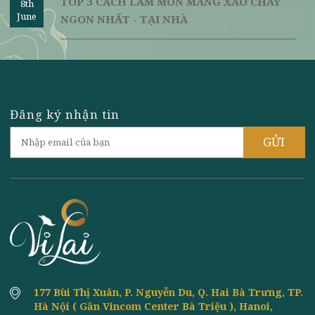
TOP 3 CÁCH LÀM TRỨNG CHAY CHIÊN
8th
June
GIÒN NGON NHẤT TẠI NHÀ
HỌC NẤU ĂN CHAY Ở HÀ NỘI CHUYÊN
8th
June
NGHIỆP VÀ UY TÍN NHẤT
CÁCH LÀM THỰC ĐƠN CÁC MÓN CHAY ĐÃI
8th
June
TIỆC NGON - TẠI NHÀ
CÁCH LÀM BÁNH TRÔI BÁNH CHAY NGON
8th
June
NHẤT CHO TẾT HÀN THỰC
TOP 3 CÁCH LÀM MÓN MĂNG XÀO CHAY
8th
June
NGON NHẤT - TẠI NHÀ