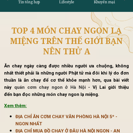
TOP 4 MÓN CHAY NGON LẠ
Tin tổng hợp
Lifestyle
Khu
MIỆNG TRÊN THẾ GIỚI BẠN
NÊN THỬ A
Ăn chay ngày càng được nhiều người ưa chuộng, khôn
nhất thiết phải là những người Phật tử mà đôi khi lý do đ
thuần là ăn chay để cơ thể khỏe mạnh hơn, qua bài vi
này
quán cơm chay ngon ở Hà Nội
- Vị Lai giới thi
đến bạn đọc những
món chay ngon lạ miệng
.
Xem thêm:
ĐỊA CHỈ ĂN CƠM CHAY VĂN PHÒNG HÀ NỘI 5* -