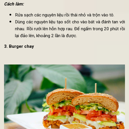
2 thìa dầu oliu
2 thìa dấm
1 thìa gừng băm
1 thìa sốt me
2 thìa cốt canh
3 thìa tỏi băm
Cách làm:
Rửa sạch các nguyên liệu rồi thái nhỏ và trộn vào tô.
Dùng các nguyên liệu tạo sốt cho vào bát và đánh tan v
nhau. Rồi rưới lên hỗn hợp rau. Để ngấm trong 20 phút r
lại đảo lên, khoảng 2 lần là được.
3. Burger chay