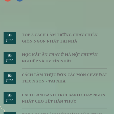
Trong cùng lúc đó đặt một chiếc nồi lên bếp, bỏ nước v
đun soi rồi cho mỳ ý vào đun khoảng 10 phút cho ch
mềm rồi bỏ ra trộn cùng dầu cho đỡ dính.
Chờ sốt chín thì cho vào đĩa mỳ rồi trộn đều. Thêm ch
ớt bột rồi có thể ăn được luôn. Món này ăn nóng 
không bị đặc bơ.
Trên đây là một số công thức chế biến
các món chay ngon
miệng, chúc bạn thực hiện thành công những món ăn được gi
thiệu từ Vị Lai.
Nguồn:
vilai.
Ngày đăng: 07/08/2018 | Người đăng