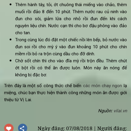
1 cây xô thơm
2 thìa bơ đậu phộng
1 củ hành tây thái miếng mỏng
2 nhánh gừng băm
1/4 thìa cà phê bột ớt
Muối
Hạt tiêu
2 cốc nước rau củ ninh
1/2 bó mỳ ý
Cách làm:
Cho dầu vào chảo chờ nóng, cho rau xô thơm vào đ
nhanh cho chín. Thêm muối rồi bỏ ra đĩa.
Thêm hành tây, tỏi, ớt chuông thái miếng vào chảo, th
muối rồi đảo 8 đến 10 phút. Thêm nước rau củ ninh v
đun cho sôi, giảm lửa cho nhỏ rồi đun đến khi cá
nguyên liệu chín. Nước cạn thì cho bơ đậu phông vào đ
cho tan.