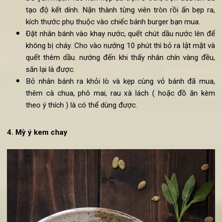
đun sôi rồi cho nhỏ lửa đun cho đến khi thấy hạt kê m
rơi vào khoảng 20 phút rồi bỏ ra ngoài cho ráo nước 
nguội, rồi bỏ vào máy xay chay giập.
Đậu đen ninh trong nước 20 phút rồi bỏ ra để ráo.
Cho hạt kê, khoai tây được chế biến ở trên vào một c
bát to cùng với hành tây băm nhỏ, bột ớt, bột thì là, lá m
thái nhỏ, muối vào trộn đều cho quện vào nhau. Khi tr
dùng thìa nghiền một chút cho hạt đậu đen vỡ ra.
Ngâm yến mạch trong nước cho mềm rồi cho vào m
xay xay nhuyễn ra, thêm chút nước vào để dễ xay.
Đổ yến mạch vào hỗn hợp đã trộn ở trên, trộn đều lên 
tạo độ kết dính. Nặn thành từng viên tròn rồi ấn bẹp r
kích thước phụ thuộc vào chiếc bánh burger bạn mua.
Đặt nhân bánh vào khay nước, quết chút dầu nước lên 
không bị cháy. Cho vào nướng 10 phút thì bỏ ra lật mặt 
quết thêm dầu. nướng đến khi thấy nhân chín vàng đề
săn lại là được.
Bỏ nhân bánh ra khỏi lò và kẹp cùng vỏ bánh đã mu