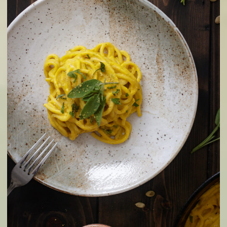
thêm cà chua, phô mai, rau xà lách ( hoặc đồ ăn k
theo ý thích ) là có thể dùng được.
4. Mỳ ý kem chay