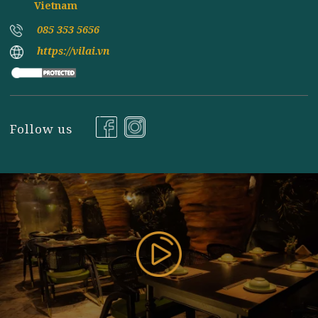
Đăng ký nhận tin
177 Bùi Thị Xuân, P. Nguyễn Du, Q. Hai Bà Trưng, TP
Hà Nội ( Gần Vincom Center Bà Triệu ), Hanoi,
Vietnam
085 353 5656