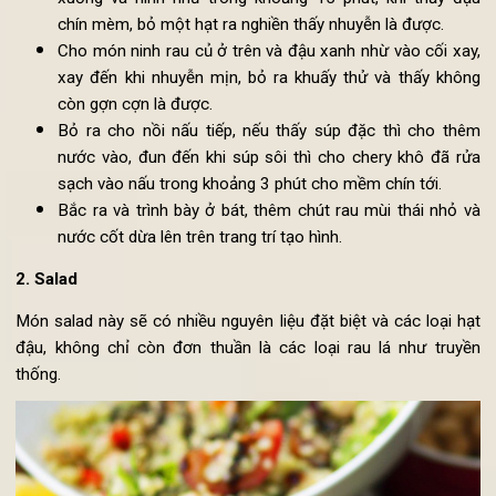
vào đảo khoảng 7 phút để chín mềm. Thêm muột ch
muối để rau củ ngấm. Thêm bột cà ry vào nấu cù
khoảng 1 phút. Thêm chút nấm và 1 nửa nước cốt dừa.
Đun đậu xanh cùng nước cho đến khi sôi thì vặn bé l
xuống và ninh nhừ trong khoảng 15 phút, khi thấy đ
chín mèm, bỏ một hạt ra nghiền thấy nhuyễn là được.
Cho món ninh rau củ ở trên và đậu xanh nhừ vào cối xa
xay đến khi nhuyễn mịn, bỏ ra khuấy thử và thấy khô
còn gợn cợn là được.
Bỏ ra cho nồi nấu tiếp, nếu thấy súp đặc thì cho th
nước vào, đun đến khi súp sôi thì cho chery khô đã r
sạch vào nấu trong khoảng 3 phút cho mềm chín tới.
Bắc ra và trình bày ở bát, thêm chút rau mùi thái nhỏ 
nước cốt dừa lên trên trang trí tạo hình.
2. Salad
Món salad này sẽ có nhiều nguyên liệu đặt biệt và các loại h