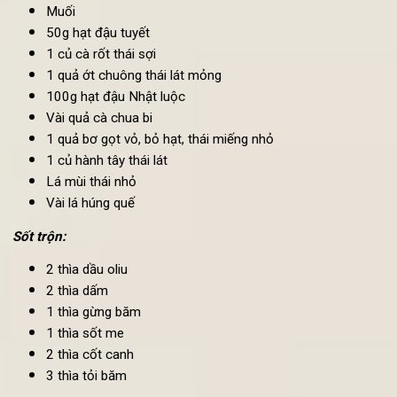
Nguyên liệu:
Salad:
1 bó cải xoăn
Muối
50g hạt đậu tuyết
1 củ cà rốt thái sợi
1 quả ớt chuông thái lát mỏng
100g hạt đậu Nhật luộc
Vài quả cà chua bi
1 quả bơ gọt vỏ, bỏ hạt, thái miếng nhỏ
1 củ hành tây thái lát
Lá mùi thái nhỏ
Vài lá húng quế
Sốt trộn: