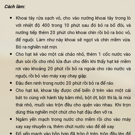
½ bát là mùi thái nhỏ
2 thài cà phê bột thì là
1 thìa cà phê ớt bột
1 thìa muối
Dầu thực vật
8 Chiếc bánh mỳ burger
Phô mai lát
1 quả cà chua
1 cây rau xà lách
Cách làm:
Khoai tây rửa sạch vỏ, cho vào nướng khoai tây trong 
với nhiệt độ 400 trong 10 phút sau đó bỏ ra bổ đôi, 
nướng tiếp thêm 20 phút cho khoai chín rồi bỏ ra bóc v
để nguội. Làm như này khoai sẽ ngọt và chín mềm vừ
Bỏ ra nghiền nát mịn.
Cho hạt kê vào một cái chảo nhỏ, thêm 1 cốc nước v