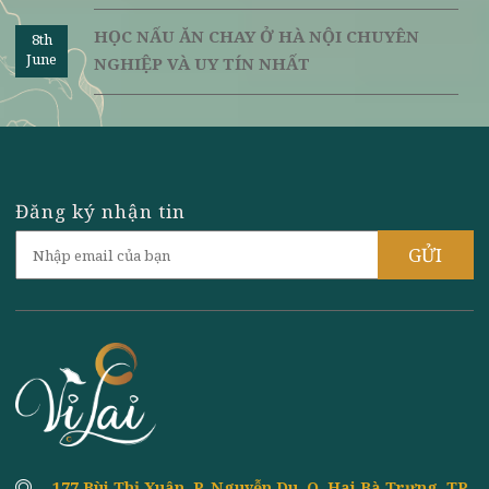
LỢI ÍCH CỦA ĂN CHAY VÀ SỨC KHỎE:
8th
June
NHỮNG ĐIỀU BẠN NÊN BIẾT
ĐỊA CHỈ BÁN ĐỒ ĂN CHAY NGON NHẤT HÀ
8th
June
NỘI Ở ĐÂU?
NHÀ HÀNG CHAY VỊ LAI - QUÁN CƠM
8th
June
CHAY HÀ NỘI VỚI ĐỒ ĂN NGON NHẤT
TOP 3 CÁCH LÀM TRỨNG CHAY CHIÊN
8th
June
GIÒN NGON NHẤT TẠI NHÀ
HỌC NẤU ĂN CHAY Ở HÀ NỘI CHUYÊN
8th
June
NGHIỆP VÀ UY TÍN NHẤT