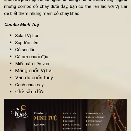
Thực đơn cỗ chay
Bên cạnh những món ăn đơn lẻ, nhà hàng chay Vị Lai nhận gi
những combo cơm cỗ chay đến tận nhà cho các khách hà
có nhu cầu. Bạn không có thời gian để chuẩn bị một bữa c
cỗ chay thịnh soạn cho nhiều người? Không vấn đề gì cả. C
cần liên lạc, cơm chay giao tận nơi của Vị Lai sẽ chuẩn bị 
mang đến.
Đối với thực đơn cỗ chay Vị Lai, thực khách có rất nhiều l
chọn để phù hợp với số người ăn cũng như nhu cầu riêng. Ngo
những combo cỗ chay dưới đây, bạn có thể liên lac với Vị L
để biết thêm những mâm cỗ chay khác.
Combo Minh Tuệ
Salad Vị Lai
Súp tóc tiên
Củ sen lắc
Cà om chuối đậu