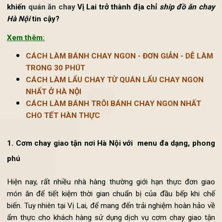
có thể tận hưởng những bữa cơm chay ngon miệng m
không gặp khó khăn về mặt thời gian và địa lý. Vậy điều 
khiến
quán ăn chay
Vị Lai trở thành địa chỉ
ship đồ ăn ch
Hà Nội
tin cậy?
Xem thêm:
CÁCH LÀM BÁNH CHAY NGON - ĐƠN GIẢN - DỄ LÀ
TRONG 30 PHÚT
CÁCH LÀM LẨU CHAY TỪ QUÁN LẨU CHAY NGON
NHẤT Ở HÀ NỘI
CÁCH LÀM BÁNH TRÔI BÁNH CHAY NGON NHẤT
CHO TẾT HÀN THỰC
1. Cơm chay giao tận nơi Hà Nội với menu đa dạng, pho
phú
Hiện nay, rất nhiều nhà hàng thường giới hạn thực đơn gi