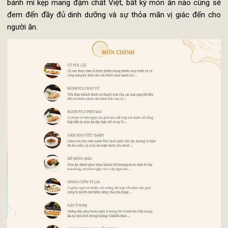
Món chính
Thực đơn món chính sẽ là sự đa dạng của 10 món ăn được k
hợp giữa ẩm thực chay Việt và nước ngoài; Từ những món bá
chay Filo mang hơi hướng phương tây, cho đến những món kh
bánh mì kẹp mang đậm chất Việt, bất kỳ món ăn nào cũng 
đem đến đầy đủ dinh dưỡng và sự thỏa mãn vị giác đến c
người ăn.