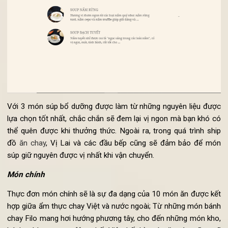
là: “Súp tóc tiên”, “súp nấm rừng” và “súp bạch tuyết”.
Với 3 món súp bổ dưỡng được làm từ những nguyên liệu đư
lựa chọn tốt nhất, chắc chắn sẽ đem lại vị ngon mà bạn khó 
thể quên được khi thưởng thức. Ngoài ra, trong quá trình sh
đồ
ăn chay
, Vị Lai và các đầu bếp cũng sẽ đảm bảo để m
súp giữ nguyên được vị nhất khi vận chuyển.