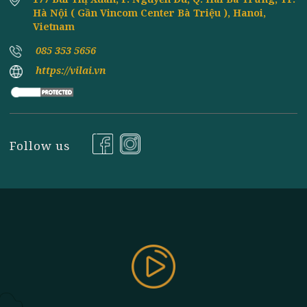
Đăng ký nhận tin
177 Bùi Thị Xuân, P. Nguyễn Du, Q. Hai Bà Trưng, TP
Hà Nội ( Gần Vincom Center Bà Triệu ), Hanoi,
Vietnam