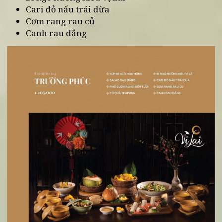
Combo Trường Phúc
Soup bí ngô hoa hồng
Salad rau đắng
Phở cuốn rong biển tươi
Củ quả Teampura
Bí ngô nướng kiểu Vị Lai
Cari đỏ nấu trái dừa
Cơm rang rau củ
Canh rau đắng