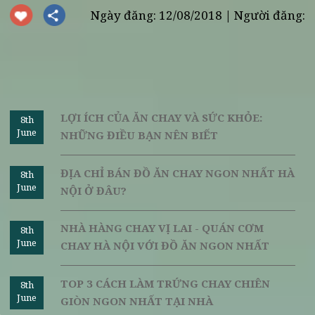
Ngoài ra, Vị Lai còn sẽ miễn phí tiền vận chuyển đối với h
đơn trên 500 ngàn trong vòng bán kính 5km. Và trong tương l
gần sẽ là những dịch vụ ưu đãi mới hơn đối với cơm chay gi
tận nhà.
Đừng để thời gian bận rộn ngăn cản bạn trên con đường ch
thanh tịnh của bản thân mình. Cơm chay giao tận nơi Vị L
luôn sẵn sàng phục vụ bạn, đem lại những giá trị tốt nhất đ
với khách hàng. Để đặt hàng Quý thực khách vui lòn
gọi Hotline:
085 353 5656
.
Nguồn:
vilai.
Ngày đăng: 12/08/2018 | Người đăng