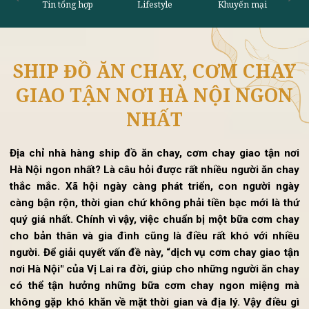
SHIP ĐỒ ĂN CHAY, CƠM CHA
Tin tổng hợp
Lifestyle
Khu
GIAO TẬN NƠI HÀ NỘI NGON
NHẤT
Địa chỉ nhà hàng ship đồ ăn chay, cơm chay giao tận n
Hà Nội ngon nhất? Là câu hỏi được rất nhiều người ăn ch
thắc mắc. Xã hội ngày càng phát triển, con người ng
càng bận rộn, thời gian chứ không phải tiền bạc mới là t
quý giá nhất. Chính vì vậy, việc chuẩn bị một bữa cơm ch
cho bản thân và gia đình cũng là điều rất khó với nhi
người. Để giải quyết vấn đề này, “dịch vụ cơm chay giao t
nơi Hà Nội" của Vị Lai ra đời, giúp cho những người ăn ch