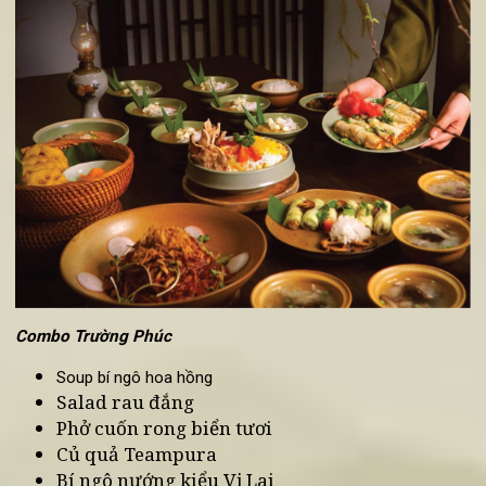
Miến xào tiến vua
Măng cuốn Vị Lai
Vân du cuốn thuỷ
Canh chua cay
Chè sắn dừa