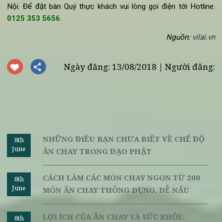
một nhà hàng chay, chúng tôi muốn nó sẽ là một nơi giúp c
mỗi khách hàng vượt tránh xa sự lo toàn thường ngay, để 
thể ngồi xuống thưởng thức một món chay ngon, một tách t
đậm đà hương vị; và rồi nhìn thấy được rằng hạnh phúc, 
thanh bình luôn ở quanh ta.
Quý thực khách đang muốn tìm một chốn yên lành với nhữ
món ăn chay bổ dưỡng, Vị Lại hoan hỉ chào đón Quý th
khách tới thưởng thức và khởi đầu cho một lối sống ăn ch
lành mạnh tại địa chỉ: số 67 Lý Thường Kiệt, Hoàn Kiếm, 
Nội. Để đặt bàn Quý thực khách vui lòng gọi điện tới Hotlin
0125 353 5656
.
Nguồn:
vilai.
Ngày đăng: 13/08/2018 | Người đăng