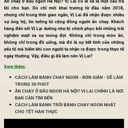
Vị Lai bắt đầu.
Ăn chay ở đâu ngon Hà Nội? Vị Lai có lẽ sẽ là một câu t
lời cho bạn. Dù chỉ mới khai trương từ đầu năm 201
nhưng chỉ trong thời gian ngắn, Vị Lai đã nhận được nhi
sự ủng hộ, tin tưởng từ cộng đồng người ăn chay. Khá
hàng đến với Vị Lại dường như bị chinh phục bởi những tr
nghiệm vượt xa sự mong đợi. Không chỉ trong món ăn
không chỉ trong đồ uống, mà đó là sự kết tinh của nhữ
yếu tố mà hiếm khi con người ta nhận ra được trong thực 
ngày thường.
Vậy, điều gì đã làm nên Vị Lai?
Xem thêm:
CÁCH LÀM BÁNH CHAY NGON - ĐƠN GIẢN - DỄ LÀ
TRONG 30 PHÚT
ĂN CHAY Ở ĐÂU NGON HÀ NỘI? VỊ LAI CHÍNH LÀ NƠ
BẠN CẦN TÌM ĐẾN
CÁCH LÀM BÁNH TRÔI BÁNH CHAY NGON NHẤT