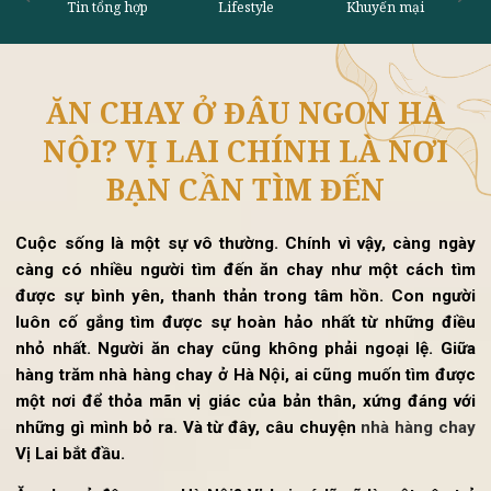
ĂN CHAY Ở ĐÂU NGON HÀ
Tin tổng hợp
Lifestyle
Khu
NỘI? VỊ LAI CHÍNH LÀ NƠI
BẠN CẦN TÌM ĐẾN
Cuộc sống là một sự vô thường. Chính vì vậy, càng ng
càng có nhiều người tìm đến ăn chay như một cách t
được sự bình yên, thanh thản trong tâm hồn.
Con ngườ
luôn cố gắng tìm được sự hoàn hảo nhất từ những đi
nhỏ nhất. Người ăn chay cũng không phải ngoại lệ. Gi
hàng trăm nhà hàng chay ở Hà Nội, ai cũng muốn tìm đư
một nơi để thỏa mãn vị giác của bản thân, xứng đáng v
những gì mình bỏ ra. Và từ đây, câu chuyện
nhà hàng ch