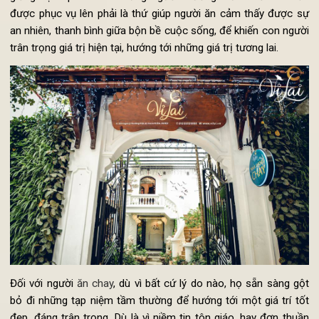
Lai mong muốn không chỉ là thỏa mãn nhu cầu ăn uống hà
ngày của thực khách. Đến với Vị Lai, mỗi món ăn không c
dừng lại ở trong chữ “thực”, mà nó còn phải là niềm vui, h
giống hạnh phúc cho những người thưởng thức. Mỗi món 
được phục vụ lên phải là thứ giúp người ăn cảm thấy được 
an nhiên, thanh bình giữa bộn bề cuộc sống, để khiến con ngư
trân trọng giá trị hiện tại, hướng tới những giá trị tương lai.