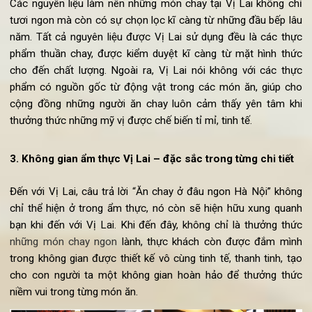
Món ăn được bố trí hài hòa, đầy tính thẩm mỹ, tôn lên sự tha
nhã trong ẩm thực chay
Các nguyên liệu làm nên những món chay tại Vị Lai không c
tươi ngon mà còn có sự chọn lọc kĩ càng từ những đầu bếp l
năm. Tất cả nguyên liệu được Vị Lai sử dụng đều là các th
phẩm thuần chay, được kiểm duyệt kĩ càng từ mặt hình th
cho đến chất lượng. Ngoài ra, Vị Lai nói không với các th
phẩm có nguồn gốc từ động vật trong các món ăn, giúp c
cộng đồng những người ăn chay luôn cảm thấy yên tâm k
thưởng thức những mỹ vị được chế biến tỉ mỉ, tinh tế.
3. Không gian ẩm thực Vị Lai – đặc sắc trong từng chi tiết