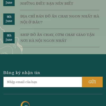
NHỮNG ĐIỀU BẠN CHƯA BIẾT VỀ CHẾ ĐỘ
8th
June
ĂN CHAY TRONG ĐẠO PHẬT
CÁCH LÀM CÁC MÓN CHAY NGON TỪ 200
8th
June
MÓN ĂN CHAY THÔNG DỤNG, DỄ NẤU
LỢI ÍCH CỦA ĂN CHAY VÀ SỨC KHỎE:
8th
June
NHỮNG ĐIỀU BẠN NÊN BIẾT
ĐỊA CHỈ BÁN ĐỒ ĂN CHAY NGON NHẤT HÀ
8th
June
NỘI Ở ĐÂU?
SHIP ĐỒ ĂN CHAY, CƠM CHAY GIAO TẬN
8th
June
NƠI HÀ NỘI NGON NHẤT