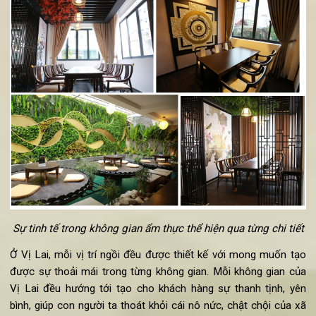
Đến với Vị Lai, câu trả lời “Ăn chay ở đâu ngon Hà Nội” khô
chỉ thể hiện ở trong ẩm thực, nó còn sẽ hiện hữu xung qua
bạn khi đến với Vị Lai. Khi đến đây, không chỉ là thưởng th
những món chay ngon
lành, thực khách còn được đắm mì
trong không gian được thiết kế vô cùng tinh tế, thanh tinh, t
cho con người ta một không gian hoàn hảo để thưởng th
niềm vui trong từng món ăn.