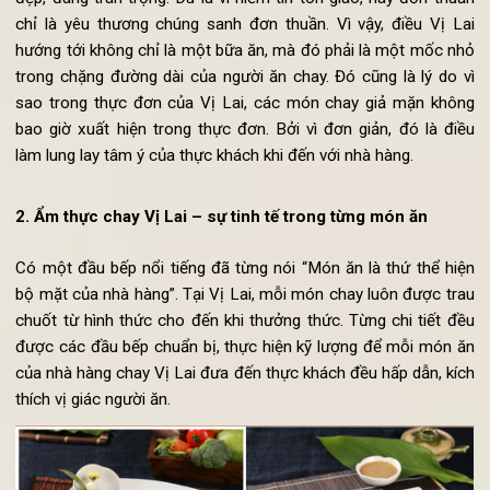
Đối với người
ăn chay
, dù vì bất cứ lý do nào, họ sẵn sàng g
bỏ đi những tạp niệm tầm thường để hướng tới một giá trí t
đẹp, đáng trân trọng. Dù là vì niềm tin tôn giáo, hay đơn thu
chỉ là yêu thương chúng sanh đơn thuần. Vì vậy, điều Vị L
hướng tới không chỉ là một bữa ăn, mà đó phải là một mốc n
trong chặng đường dài của người ăn chay. Đó cũng là lý do 
sao trong thực đơn của Vị Lai, các món chay giả mặn khô
bao giờ xuất hiện trong thực đơn. Bởi vì đơn giản, đó là đi
làm lung lay tâm ý của thực khách khi đến với nhà hàng.
2. Ẩm thực chay Vị Lai – sự tinh tế trong từng món ăn
Có một đầu bếp nổi tiếng đã từng nói “Món ăn là thứ thể hi
bộ mặt của nhà hàng”. Tại Vị Lai, mỗi món chay luôn được tr
chuốt từ hình thức cho đến khi thưởng thức. Từng chi tiết đ