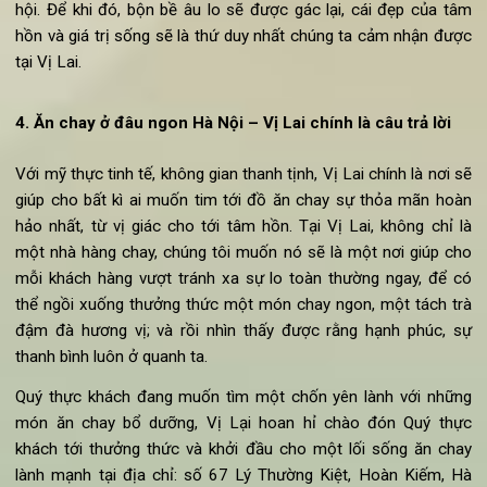
Sự tinh tế trong không gian ẩm thực thể hiện qua từng chi tiế
Ở Vị Lai, mỗi vị trí ngồi đều được thiết kế với mong muốn t
được sự thoải mái trong từng không gian. Mỗi không gian c
Vị Lai đều hướng tới tạo cho khách hàng sự thanh tịnh, y
bình, giúp con người ta thoát khỏi cái nô nức, chật chội của 
hội. Để khi đó, bộn bề âu lo sẽ được gác lại, cái đẹp của t
hồn và giá trị sống sẽ là thứ duy nhất chúng ta cảm nhận đư
tại Vị Lai.
4. Ăn chay ở đâu ngon Hà Nội – Vị Lai chính là câu trả lời
Với mỹ thực tinh tế, không gian thanh tịnh, Vị Lai chính là nơi 
giúp cho bất kì ai muốn tim tới đồ ăn chay sự thỏa mãn ho
hảo nhất, từ vị giác cho tới tâm hồn. Tại Vị Lai, không chỉ 