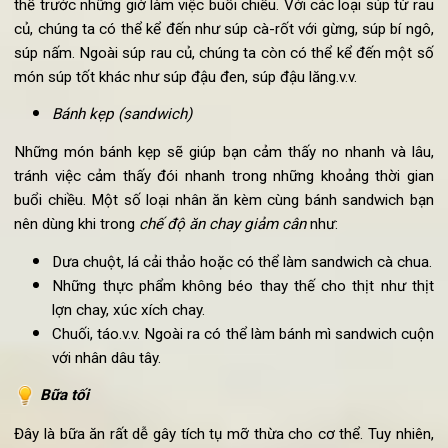
Salad là một trong
các món chay
giảm cân được nhiều ngư
ưu thích, với các nguyên liệu chính từ rau củ, không chứa ch
béo rất phù hợp cho những bữa ăn trưa . Ngoài salad với rau 
ra, chúng ta còn có nhiều lựa chọn khác như salad làm từ c
loại đậu như: salad đậu đen, salad ngô, salad đậu lăng
Súp
Một bát súp chay nhẹ nhàng, không chất béo sẽ rât tốt cho 
thể trước những giờ làm việc buổi chiều. Với các loại súp từ r
củ, chúng ta có thể kể đến như súp cà-rốt với gừng, súp bí ng
súp nấm. Ngoài súp rau củ, chúng ta còn có thể kể đến một 
món súp tốt khác như súp đậu đen, súp đậu lăng.v.v.
Bánh kẹp (sandwich)
Những món bánh kẹp sẽ giúp bạn cảm thấy no nhanh và lâ
tránh việc cảm thấy đói nhanh trong những khoảng thời gi
buổi chiều. Một số loại nhân ăn kèm cùng bánh sandwich b