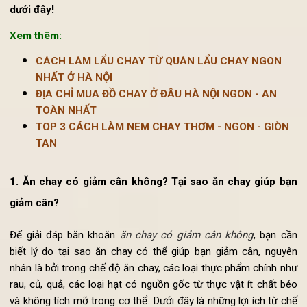
cân và nghi ngại liệu ăn chay có giảm cân không? Cù
quán chay ngon
Vị Lai tìm lời giải đáp ngay qua bài vi
dưới đây!
Xem thêm:
CÁCH LÀM LẨU CHAY TỪ QUÁN LẨU CHAY NGON
NHẤT Ở HÀ NỘI
ĐỊA CHỈ MUA ĐỒ CHAY Ở ĐÂU HÀ NỘI NGON - AN
TOÀN NHẤT
TOP 3 CÁCH LÀM NEM CHAY THƠM - NGON - GIÒN
TAN
1. Ăn chay có giảm cân không? Tại sao ăn chay giúp b
giảm cân?
Để giải đáp băn khoăn
ăn chay có giảm cân không
, bạn c
biết lý do tại sao ăn chay có thể giúp bạn giảm cân, nguy