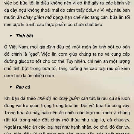
nên dùng khi trong
chế độ ăn chay giảm cân
như:
Dưa chuột, lá cải thảo hoặc có thể làm sandwich cà chua
Những thực phẩm không béo thay thế cho thịt như th
lợn chay, xúc xích chay.
Chuối, táo.v.v. Ngoài ra có thể làm bánh mì sandwich cu
với nhân dâu tây.
Bữa tối
Đây là bữa ăn rất dễ gây tích tụ mỡ thừa cho cơ thể. Tuy nhiê
việc bỏ bữa tối là điều không nên vì có thể gây ra các bệnh 
dạ dày, ngủ không thoải mái do cảm thấy đói,.v.v. Vì vậy, nếu b
muốn
ăn chay giảm mỡ bụng
, hạn chế việc tăng cân, bữa ăn t
nên cực kì tránh các thực phẩm có chứa chất béo.
Tinh bột
Ở Việt Nam, mọi gia đình đều có một món ăn tinh bột cơ b