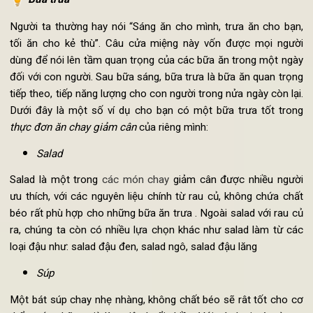
Ngoài ra, nếu muốn có thêm protein trong
chế độ ăn ch
giảm cân
, bạn có thể cân nhắc một số loại thực phẩm như:
Đậu gà, đậu xanh, đậu đỏ.
Bánh kẹp ăn cùng với các loại đậu không có chất béo, c
thảo, cà chua.
Đậu phụ
Bữa trưa
Người ta thường hay nói “Sáng ăn cho mình, trưa ăn cho bạ
tối ăn cho kẻ thù”. Câu cửa miệng này vốn được mọi ngư
dùng để nói lên tầm quan trọng của các bữa ăn trong một ng
đối với con người. Sau bữa sáng, bữa trưa là bữa ăn quan trọ
tiếp theo, tiếp năng lượng cho con người trong nửa ngày còn lạ
Dưới đây là một số ví dụ cho bạn có một bữa trưa tốt tro
thực đơn ăn chay giảm cân
của riêng mình:
Salad