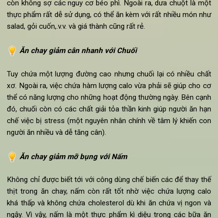
Ăn chay như thế nào để giảm cân nhanh phụ thuộc vào các
loại thực phẩm bạn chọn cho bữa ăn
Ăn chay giảm cân đẹp da với Dưa chuột
Trong các khẩu phần ăn của những người có muốn giảm b
cân nặng, việc không nhắc đến dưa chuột là một thiếu sót r
lớn. Dưa chuốt có hàn lượng calo thấp, chứa rất nhiều nước 
không chứa chất béo. 100g dưa chuột chỉ chứa khoảng 
calo. Vì vậy ăn nhiều dưa chuột không những tốt cho cơ thể 
còn không sợ các nguy cơ béo phì. Ngoài ra, dưa chuột là m
thực phẩm rất dễ sử dụng, có thể ăn kèm với rất nhiều món n
salad, gỏi cuốn,.v.v. và giá thành cũng rất rẻ.
Ăn chay giảm cân nhanh với Chuối