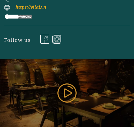
Đăng ký nhận tin
177 Bùi Thị Xuân, P. Nguyễn Du, Q. Hai Bà Trưng, TP
Hà Nội ( Gần Vincom Center Bà Triệu ), Hanoi,
Vietnam
085 353 5656