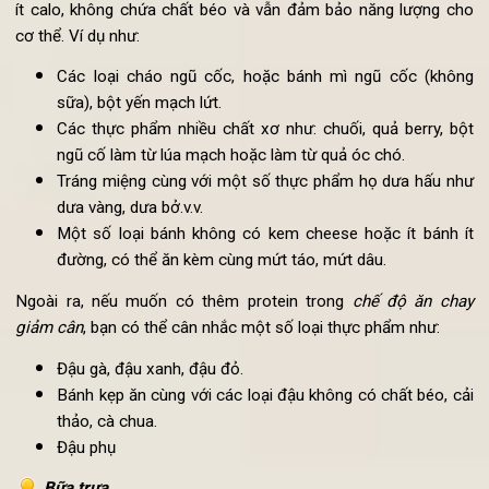
Bữa sáng luôn là bữa ăn quan trọng nhất trong ngày, là “ngu
năng lượng” tiếp sức cho chúng ta, là nền tảng để cung c
dinh dưỡng có lợi cho sức khỏe. Với một bữa ăn tiếp cho chú
ta 30-40% năng lượng trong cả ngày, việc bỏ bữa sáng là đi
không được phép.
Chính vì vậy, thay vì giảm/bỏ ăn uống trong bữa sáng như nhi
người giảm cân hay làm, bạn nên ăn nhiều các thức phẩm ch
ít calo, không chứa chất béo và vẫn đảm bảo năng lượng c
cơ thể. Ví dụ như:
Các loại cháo ngũ cốc, hoặc bánh mì ngũ cốc (khô
sữa), bột yến mạch lứt.
Các thực phẩm nhiều chất xơ như: chuối, quả berry, b
ngũ cố làm từ lúa mạch hoặc làm từ quả óc chó.
Tráng miệng cùng với một số thực phẩm họ dưa hấu n
dưa vàng, dưa bở.v.v.
Một số loại bánh không có kem cheese hoặc ít bánh 
đường, có thể ăn kèm cùng mứt táo, mứt dâu.