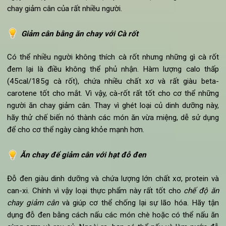
Tuy chứa một lượng đường cao nhưng chuối lại có nhiều ch
xơ. Ngoài ra, việc chứa hàm lượng calo vừa phải sẽ giúp cho 
thể có năng lượng cho những hoạt động thường ngày. Bên cạ
đó, chuối còn có các chất giải tỏa thần kinh giúp người ăn h
chế việc bị stress (một nguyên nhân chính về tâm lý khiến c
người ăn nhiều và dễ tăng cân).
Ăn chay giảm mỡ bụng với Nấm
Không chỉ được biết tới với công dùng chế biến các để thay t
thịt trong ăn chay, nấm còn rất tốt nhờ việc chứa lượng ca
khá thấp và không chứa cholesterol dù khi ăn chứa vị ngon 
ngậy. Vì vậy, nấm là một thực phẩm kì diệu trong các bữa 
chay giảm cân của rất nhiều người.
Giảm cân bằng ăn chay với Cà rốt