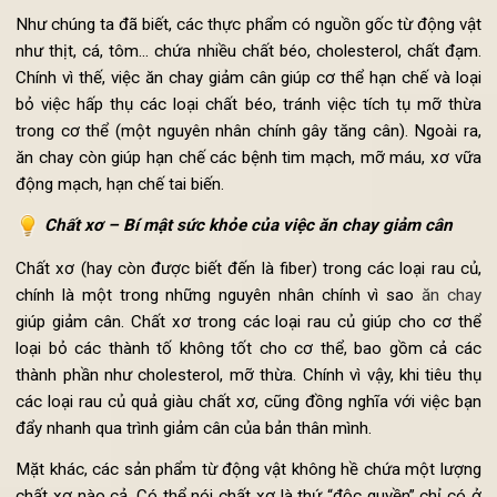
Ăn chay có giảm cân không - là băn khoăn của nhiều người
muốn giảm cân nhờ chế độ ăn uống
Giảm bớt chất béo trong cơ thể
Như chúng ta đã biết, các thực phẩm có nguồn gốc từ động v
như thịt, cá, tôm... chứa nhiều chất béo,
cholesterol, chất đạ
Chính vì thế, việc ăn chay giảm cân giúp cơ thể hạn chế và lo
bỏ việc hấp thụ các loại chất béo, tránh việc tích tụ mỡ th
trong cơ thể (một nguyên nhân chính gây tăng cân). Ngoài r
ăn chay còn giúp hạn chế các bệnh tim mạch, mỡ máu, xơ v
động mạch, hạn chế tai biến.
Chất xơ – Bí mật sức khỏe của việc ăn chay giảm cân
Chất xơ (hay còn được biết đến là fiber) trong các loại rau c
chính là một trong những nguyên nhân chính vì sao
ăn ch
giúp giảm cân. Chất xơ trong các loại rau củ giúp cho cơ t
loại bỏ các thành tố không tốt cho cơ thể, bao gồm cả c