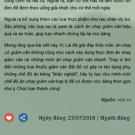
Có thể nhiều người không thích cà rốt nhưng những gì cà r
đem lại là điều không thể phủ nhận. Hàm lượng calo th
(45cal/185g cà rốt), chứa nhiều chất xơ và rất giàu bet
carotene tốt cho mắt. Vì vậy, cà-rốt rất tốt cho cơ thể nhữ
người ăn chay giảm cân. Thay vì ghét loại củ dinh dưỡng nà
hãy thử chế biến nó thành các món ăn vừa miệng, dễ sử dụ
để cho cơ thể ngày càng khỏe mạnh hơn.
Ăn chay để giảm cân với hạt đỗ đen
Đỗ đen giàu dinh dưỡng và chứa lượng lớn chất xơ, protein 
can-xi. Chính vì vậy loại thực phẩm này rất tốt cho
chế độ 
chay giảm cân
và giúp cơ thể chống lại sự lão hóa. Hãy t
dụng đỗ đen bằng cách nấu các món chè hoặc có thể nấu 
cùng cơm và rau củ. Ngoài ra, bạn có thể nấu và làm nước 
đen để đem theo uống giải nhiệt cho cơ thể mỗi ngày.
Ngoài ra bổ sung thêm các loại thực phẩm như rau chân vịt, b