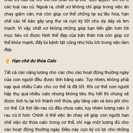
thành phần như cholesterol, mỡ thừa. Chính vì vậy, khi tiêu t
các loại rau củ quả giàu chất xơ, cũng đồng nghĩa với việc b
đẩy nhanh qua trình giảm cân của bản thân mình.
Mặt khác, các sản phẩm từ động vật không hề chứa một lượ
chất xơ nào cả. Có thể nói chất xơ là thứ “độc quyền” chỉ có
các loại rau củ. Ngoài ra, chất xơ không chỉ giúp trong việc 
chay giảm cân, mà còn giúp cơ thể chống lại sự lão hóa, h
chế các tế bào gây ung thư và cực kỳ tốt cho dạ dày và t
mạch. Vì vậy, chất xơ không những giúp bạn tiến gần hơn t
mục tiêu có được hình thể đẹp của bản thân mà còn giúp 
thể khỏe mạnh, đẩy lùi bệnh tật cũng như hữu ích trong việc l
đẹp.
Hạn chế dư thừa Calo
Tất cả các năng lượng cho các cho các hoạt động thường ng
của con người đều được tính bằng calo. Tuy nhiên, không ph
nạp quá nhiều Calo cho cơ thể là đã tốt. Khi cơ thể con ngư