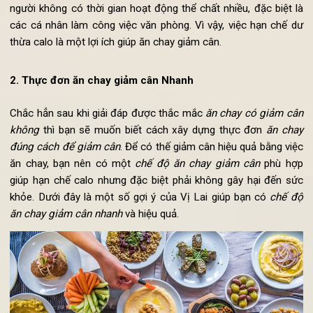
hấp thụ quá nhiều calo nhưng không tiêu thụ hết thì chúng 
được tích tụ lại trở thành mỡ thừa, gây tăng cân và béo phì c
cơ thể. Cả thịt lẫn rau củ đều chưa calo, tuy nhiên lượng calo
rau củ ít hơn. Chính vì thế việc ăn chay sẽ giúp con người h
chế việc dư thừa calo trong cơ thể, chỉ nạp một lượng đủ c
các hoạt động thường ngày. Điều này cực kỳ có lợi cho nhữ
người không có thời gian hoạt động thể chất nhiều, đặc biệt 
các cá nhân làm công việc văn phòng. Vì vậy, việc hạn chế 
thừa calo là một lợi ích giúp ăn chay giảm cân.
2. Thực đơn ăn chay giảm cân Nhanh
Chắc hẳn sau khi giải đáp được thắc mắc
ăn chay có giảm c
không
thì bạn sẽ muốn biết cách xây dựng thực đơn
ăn ch
đúng cách để giảm cân
. Để có thế giảm cân hiệu quả bằng vi
ăn chay, bạn nên có một
chế độ ăn chay giảm cân
phù hợ
giúp hạn chế calo nhưng đặc biệt phải không gây hại đến s
khỏe. Dưới đây là một số gợi ý của Vị Lai giúp bạn có
chế 