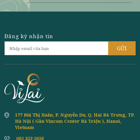
CÁCH LÀM CHẢ GIÒ CHAY KHOAI LANG
8th
June
NGON - ĐƠN GIẢN TẠI NHÀ
ĂN CHAY CÓ ĐƯỢC ĂN TRỨNG GÀ CÔNG
8th
June
NGHIỆP HAY TRỨNG VỊT KHÔNG?
CỬA HÀNG, SIÊU THỊ BÁN ĐỒ CHAY Ở HÀ
8th
June
NỘI UY TÍN NHẤT
TOP 4 CÁCH LÀM NỘM HOA CHUỐI CHAY
8th
June
NGON NHẤT - ĂN LÀ GHIỀN
CÁCH LÀM CHẢ GIÒ CHAY ĐẬU XANH
8th
June
THƠM NGON - ĐẶC BIỆT