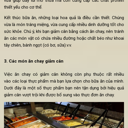
đó chính là “gạo”. Việc ăn cơm giúp chúng ta no và cung c
đường glucozo tốt cho cơ thể. Tuy nhiên, chỉ nên ăn một lượ
nhỏ tinh bột trong bữa tối, tăng cường ăn các loại rau củ k
cơm hơn là ăn nhiều cơm.
Rau củ
Khi bạn đã theo
chế độ ăn chay giảm cân
tức là rau củ sẽ lu
đóng vai trò quan trọng trong bữa ăn. Đối với bữa tối cũng vậ
Trong bữa ăn này, bạn nên ăn nhiều các loại rau xanh vì chú
rất tốt trong việc đốt cháy mỡ thừa như súp lơ, cà chua.v.
Ngoài ra, việc ăn các loại hạt như hạnh nhân, óc chó, đỗ đen.v.
vừa giúp đẩy lùi mỡ thừa mà còn cung cấp các chất prote
thiết yếu cho cơ thể.
Kết thúc bữa ăn, những loại hoa quả là điều cần thiết. Chú
vừa là món tráng miệng, vừa cung cấp nhiều dinh dưỡng tốt c
sức khỏe. Chú ý, khi bạn giảm cân bằng cách ăn chay, nên trá
ăn các món vặt có chứa nhiều đường hoặc chất béo như kho