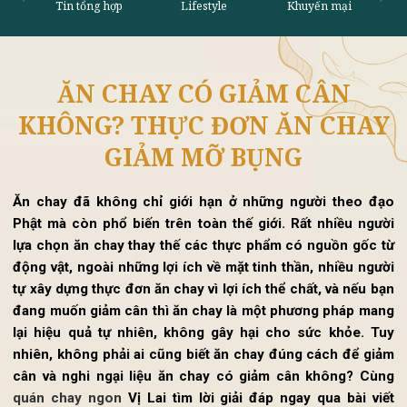
ĂN CHAY CÓ GIẢM CÂN
Tin tổng hợp
Lifestyle
Khu
KHÔNG? THỰC ĐƠN ĂN CHA
GIẢM MỠ BỤNG
Ăn chay đã không chỉ giới hạn ở những người theo đ
Phật mà còn phổ biến trên toàn thế giới. Rất nhiều ngư
lựa chọn ăn chay thay thế các thực phẩm có nguồn gốc 
động vật, ngoài những lợi ích về mặt tinh thần, nhiều ngư
tự xây dựng thực đơn ăn chay vì lợi ích thể chất, và nếu b
đang muốn giảm cân thì ăn chay là một phương pháp ma
lại hiệu quả tự nhiên, không gây hại cho sức khỏe. T
nhiên, không phải ai cũng biết ăn chay đúng cách để gi