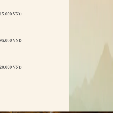
120.000 VNĐ
oai tây sợi
a ...
165.000 VNĐ
ùi thơm của
..
115.000 VNĐ
 rau ngó xuân,
...
95.000 VNĐ
cà chua ngọc