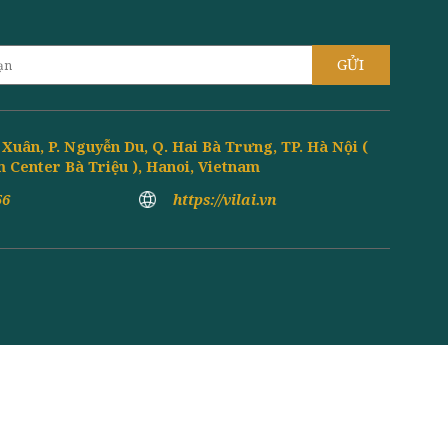
bích, hành tím muối Món salad được lấy cảm
SALAD RAU ĐẮNG
Rau rocket giàu vitamin K, A, C giúp thanh 
kháng, kết hợp cùng rau đắng hỗ trợ giải ...