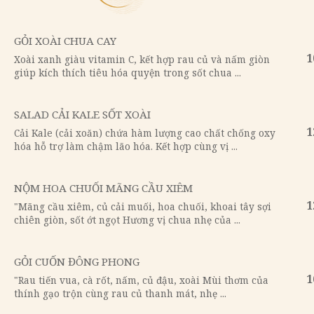
ĐỒ UỐNG
Salads
SALADS
GỎI XOÀI CHUA CAY
Xoài xanh giàu vitamin C, kết hợp rau củ 
giúp kích thích tiêu hóa quyện trong sốt chu
SALAD CẢI KALE SỐT XOÀI
Cải Kale (cải xoăn) chứa hàm lượng cao ch
hóa hỗ trợ làm chậm lão hóa. Kết hợp cùng vị