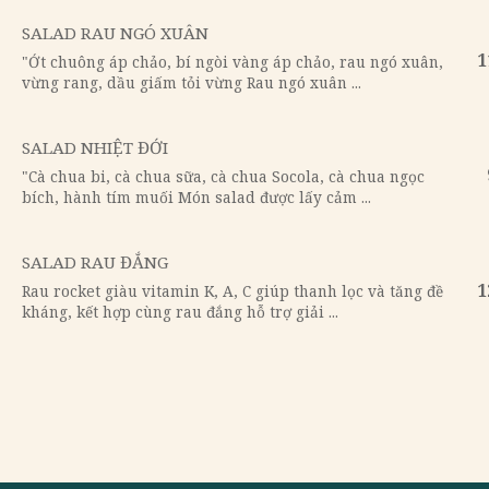
NỘM HOA CHUỐI MÃNG CẦU XIÊM
"Mãng cầu xiêm, củ cải muối, hoa chuối, kh
chiên giòn, sốt ớt ngọt Hương vị chua nhẹ củ
GỎI CUỐN ĐÔNG PHONG
"Rau tiến vua, cà rốt, nấm, củ đậu, xoài M
thính gạo trộn cùng rau củ thanh mát, nhẹ .
SALAD RAU NGÓ XUÂN
"Ớt chuông áp chảo, bí ngòi vàng áp chảo,
vừng rang, dầu giấm tỏi vừng Rau ngó xuân 
SALAD NHIỆT ĐỚI
"Cà chua bi, cà chua sữa, cà chua Socola, 