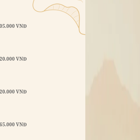
Món Ăn Chơi
Món Chính
105.000 VNĐ
và nấm giòn
a ...
120.000 VNĐ
ất chống oxy
 ...