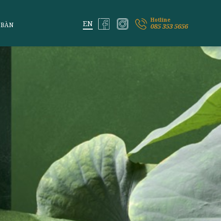
ỆM VỊ LAI
ĐẶT BÀN