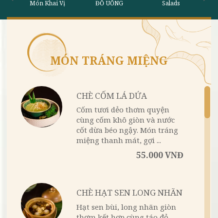
MÓN TRÁNG MIỆNG
Món Khai Vị
ĐỒ UỐNG
S
CHÈ CỐM LÁ DỨA
Cốm tươi dẻo thơm quyện
cùng cốm khô giòn và nước
cốt dừa béo ngậy. Món tráng
miệng thanh mát, gợi ...
55.000 VNĐ
CHÈ HẠT SEN LONG NHÃN