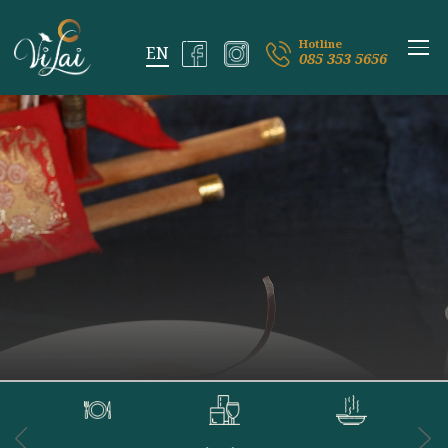
Hotline
085 353 