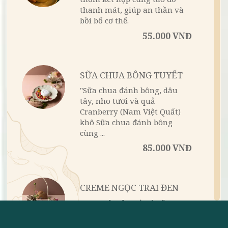
Hạt sen bùi, long nhãn giòn
thơm kết hợp cùng táo đỏ
thanh mát, giúp an thần và
bồi bổ cơ thể.
55.000 VNĐ
SỮA CHUA BÔNG TUYẾT
"Sữa chua đánh bông, dâu
tây, nho tươi và quả
Cranberry (Nam Việt Quất)
khô Sữa chua đánh bông
cùng ...
85.000 VNĐ
CREME NGỌC TRAI ĐEN