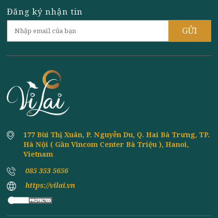
"Creme brulee vị trà sữa,
đường đen đốt Tiếng ""tách""
của lớp caramel hoàn hảo vỡ
ra khi gõ vào ...
Đăng ký nhận tin
70.000 VNĐ
177 Bùi Thị Xuân, P. Nguyễn Du, Q. Hai Bà Trưng, TP
Hà Nội ( Gần Vincom Center Bà Triệu ), Hanoi,
Vietnam
085 353 5656