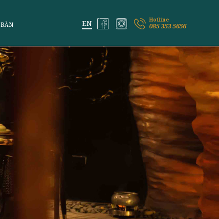
ỆM VỊ LAI
ĐẶT BÀN