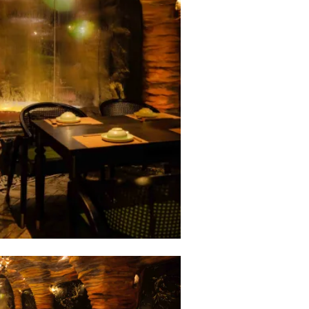
Nhà hàng chay Vị Lai thích hợp là nơi để đoàn viên với bạn bè, 