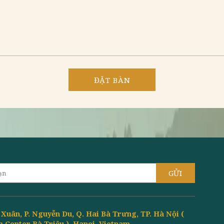
 BÀN ONLINE
Số điện thoại*
Ngày đặt bàn:
*