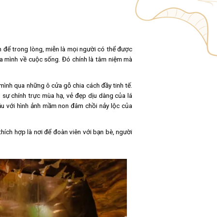
Tầng 3
NG - XUÂN
- Đông - Xuân".
áng nghĩ thì không nên để trong lòng, miễn là mọi người có thể
ể thay đổi quan điểm của mình về cuộc sống. Đó chính là tâm ni
g, mai trắng và liễu ẩn mình qua những ô cửa gỗ chia cách đầy tin
ươi mới của mùa xuân, sự chính trực mùa hạ, vẻ đẹp dịu dàng c
mùa xuân mới lại bắt đầu với hình ảnh mầm non đâm chồi nảy lộ
tạo hóa.