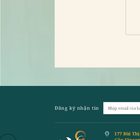
ĐẶT
Họ tên:*
Số khách:*