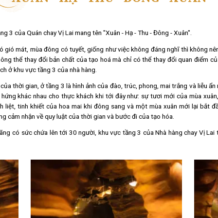
Tầng 1
Tầng 2
XUÂN - HẠ - THU - ĐÔ
hời gian, tầng 3 của Quán chay Vị Lai mang tên "Xuân - Hạ - Thu 
g, mùa hè có gió mát, mùa đông có tuyết, giống như việc không đ
 Chúng ta không thể thay đổi bản chất của tạo hoá mà chỉ có th
ới thực khách ở khu vực tầng 3 của nhà hàng.
hẹ nhàng của thời gian, ở tầng 3 là hình ảnh của đào, trúc, phon
truyền cảm hứng khác nhau cho thực khách khi tới đây như: sự t
 sống mãnh liệt, tinh khiết của hoa mai khi đông sang và một 
ng người những cảm nhận về quy luật của thời gian và bước đi của 