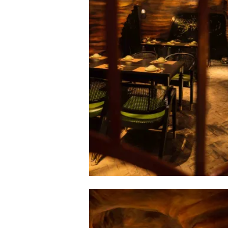
Với không gian ấm cúng, yên bình v
thân qua các dịp gặp mặt, liên hoan,