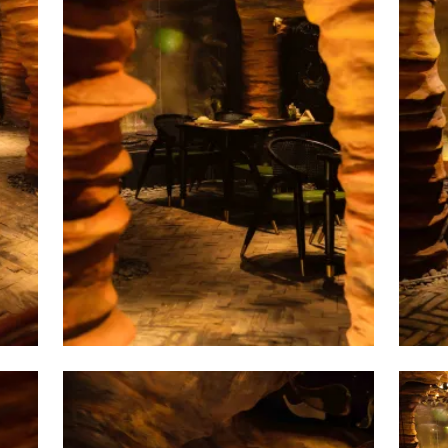
à thoáng đãng có sức chứa lên tới 30 người, khu vực tầng 3 của 
 hội nghị.