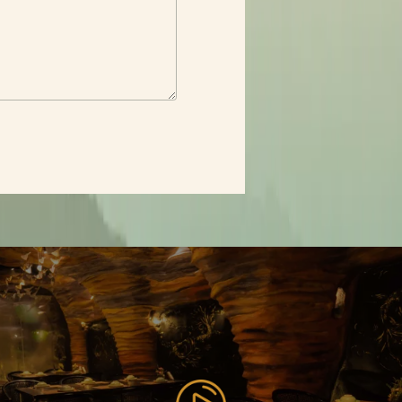
ĐẶT BÀN QUA ĐIỆN THOẠI
Email:*
Giờ đặt bàn
*